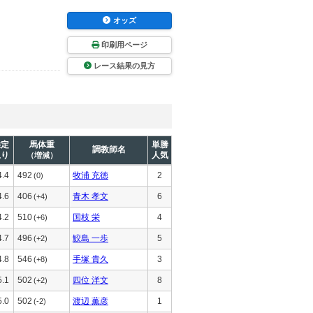
オッズ
印刷用ページ
レース結果の見方
推定
馬体重
単勝
調教師名
上り
人気
（増減）
4.4
492
牧浦 充徳
2
(0)
4.6
406
青木 孝文
6
(+4)
4.2
510
国枝 栄
4
(+6)
4.7
496
鮫島 一歩
5
(+2)
4.8
546
手塚 貴久
3
(+8)
5.1
502
四位 洋文
8
(+2)
5.0
502
渡辺 薫彦
1
(-2)