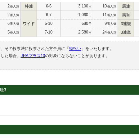
2
6-6
3,100
10
枠連
馬連
番人気
円
番人気
2
6-7
1,060
11
馬単
番人気
円
番人気
6
6-10
680
9
ワイド
3連複
番人気
円
番人気
5
7-10
2,580
24
3連単
番人気
円
番人気
合、その投票法に投票された方全員に「
特払い
」をいたします。
中した場合、
JRAプラス10
の対象にならないことがあります。
牡3