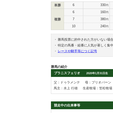
6
330
単勝
円
6
160
円
7
380
複勝
円
10
240
円
・
勝馬投票に的中された方がいない場
・
特定の馬番・組番に人気が著しく集
・
レースや騎手等につく記号
勝馬の紹介
プラニスフェリオ
2020年1月31日生
父：ドゥラメンテ
母：プリオバーン
馬主：水上 行雄
生産牧場：笠松牧場
競走中の出来事等