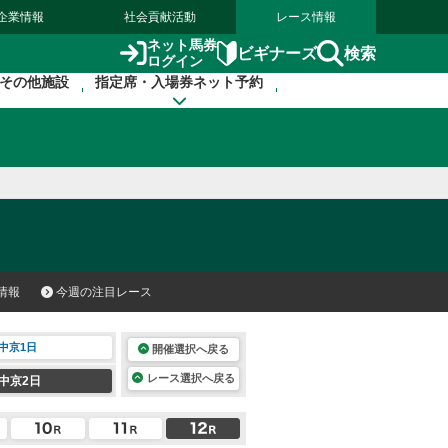
企業情報
社会貢献活動
レース情報
ネット馬券
検索
ビギナーズ
ログイン
その他施設
指定席・入場券ネット予約
情報
今週の注目レース
中京1日
開催選択へ戻る
レース選択へ戻る
中京2日