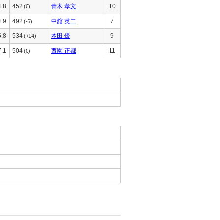
4.8
452
青木 孝文
10
(0)
4.9
492
中舘 英二
7
(-6)
5.8
534
本田 優
9
(+14)
7.1
504
西園 正都
11
(0)