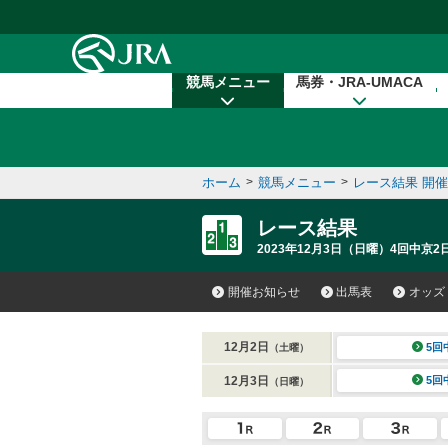
本文へ移動する
競馬メニュー
馬券・JRA-UMACA
ホーム
>
競馬メニュー
>
レース結果 開
レース結果
2023年12月3日（日曜）4回中京2日
開催お知らせ
出馬表
オッズ
12月2日
5回
（土曜）
12月3日
5回
（日曜）