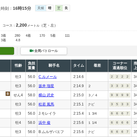
16時15分
走時刻：
天候
晴
芝
良
2,200
（芝・左）
コース：
メートル
3着
280
4着
170
5着
111
3着
4.8
全周パトロール
負担
コーナー
性齢
騎手名
タイム
着差
重量
通過順位
牡3
56.0
C.ルメール
2:14.6
3
2
2
2
2
牡3
56.0
坂井 瑠星
2:14.9
3
２
3
3
3
3
せん4
58.0
横山 武史
2:15.0
3
３／４
9
9
9
9
牡3
56.0
松若 風馬
2:15.1
3
クビ
3
5
3
3
牡3
56.0
J.モレイラ
2:15.4
3
１ 3/4
6
6
6
7
牡4
58.0
浜中 俊
2:15.6
3
１ 1/4
6
6
6
6
牡3
56.0
B.ムルザバエフ
2:15.6
3
クビ
6
6
6
7