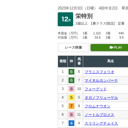
発
2023年12月3日（日曜） 4回中京2日
栄特別
3歳以上
1勝クラス
[指定]
定量
本賞金
（万円）
1着
1,110
2着
440
付加賞
（万円）
1着
33.6
2着
9.6
レース映像
PLAY
馬
着順
枠
馬名
番
1
6
プラニスフェリオ
2
7
マイネルカンパーナ
3
10
フォーグッド
4
5
タガノフリューゲル
5
8
フロムナウオン
6
11
ノートルプロメス
7
4
スリリングチェイス