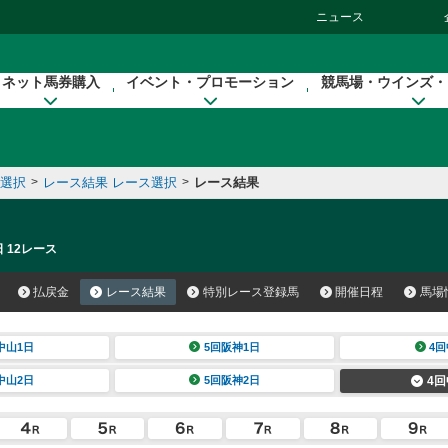
ニュース
ネット馬券購入
イベント・プロモーション
競馬場・ウインズ・
催選択
>
レース結果 レース選択
>
レース結果
 12レース
払戻金
レース結果
特別レース登録馬
開催日程
馬場
中山1日
5回阪神1日
4回
中山2日
5回阪神2日
4回