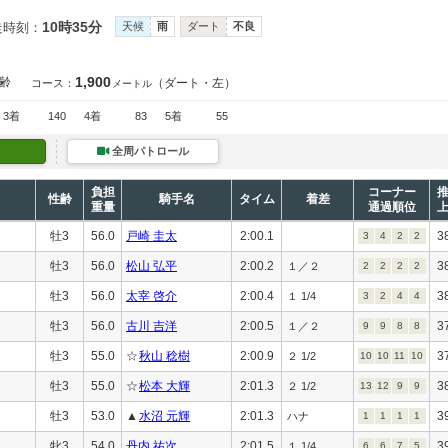
10時35分
走時刻：
天候
雨
ダート
不良
1,900
齢
（ダート・左）
コース：
メートル
3着
140
4着
83
5着
55
全周パトロール
負担
コーナー
性齢
騎手名
タイム
着差
重量
通過順位
牡3
56.0
戸崎 圭太
2:00.1
3
3
4
2
2
牡3
56.0
松山 弘平
2:00.2
3
１／２
2
2
2
2
牡3
56.0
太宰 啓介
2:00.4
3
１ 1/4
3
2
4
4
牡3
56.0
古川 吉洋
2:00.5
3
１／２
9
9
8
8
牡3
55.0
☆
秋山 稔樹
2:00.9
3
２ 1/2
10
10
11
10
牡3
55.0
☆
松本 大輝
2:01.3
3
２ 1/2
13
12
9
9
牡3
53.0
▲
水沼 元輝
2:01.3
3
ハナ
1
1
1
1
牝3
54.0
丹内 祐次
2:01.5
3
１ 1/4
6
6
7
5