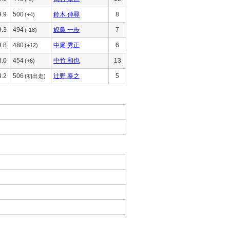
9.9
500
鈴木 伸尋
8
(+4)
9.3
494
鮫島 一歩
7
(-18)
9.8
480
中尾 秀正
6
(+12)
8.0
454
中竹 和也
13
(+6)
3.2
506
辻野 泰之
5
(初出走)