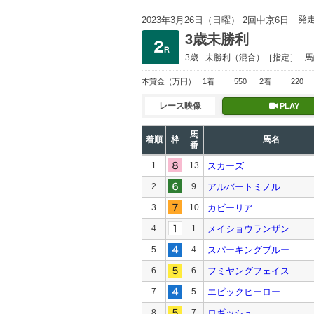
発
2023年3月26日（日曜） 2回中京6日
3歳未勝利
3歳
未勝利
（混合）［指定］
馬
本賞金
（万円）
1着
550
2着
220
レース映像
PLAY
馬
着順
枠
馬名
番
1
13
スカーズ
2
9
アルバートミノル
3
10
カビーリア
4
1
メイショウランザン
5
4
スパーキングブルー
6
6
フミヤングフェイス
7
5
エピックヒーロー
8
7
ロギッシュ