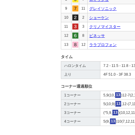
9
11
グレイソニック
10
2
ショーケン
11
3
クリノマイスター
12
8
ビネッサ
13
12
ララプロフォン
タイム
ハロンタイム
7.2 - 11.5 - 11.8 - 1
上り
4F 51.0 - 3F 38.3
コーナー通過順位
1コーナー
5,9(10,
13
)12-7(2,
2コーナー
5(10,9)
13
,12-(7,1
3コーナー
(*5,9,
13
)(10,12,11
4コーナー
5(9,
13
)10(7,12,11