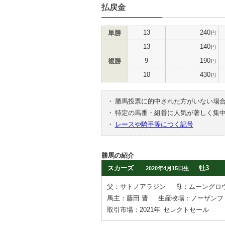
払戻金
13
240
単勝
円
13
140
円
9
190
複勝
円
10
430
円
・
勝馬投票に的中された方がいない場
・
特定の馬番・組番に人気が著しく集
・
レースや騎手等につく記号
勝馬の紹介
スカーズ
牡3
2020年4月15日生
父：サトノアラジン
母：ムーングロ
馬主：藤田 晋
生産牧場：ノーザンフ
取引市場：2021年
セレクトセール