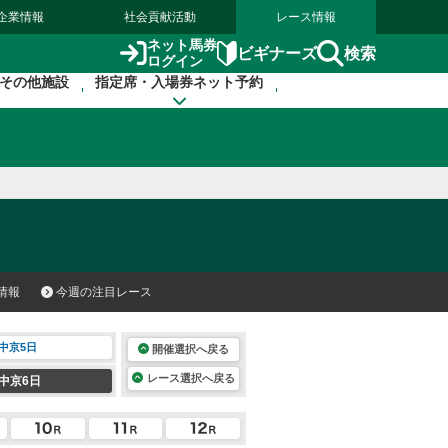
企業情報
社会貢献活動
レース情報
ネット馬券
検索
ビギナーズ
ログイン
その他施設
指定席・入場券ネット予約
情報
今週の注目レース
中京5日
開催選択へ戻る
レース選択へ戻る
中京6日