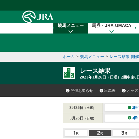
本文へ移動する
競馬メニュー
馬券・JRA-UMACA
ホーム
>
競馬メニュー
>
レース結果 開
レース結果
2023年3月26日（日曜）2回中京6
開催お知らせ
出馬表
オッズ
3月25日
3回
（土曜）
3月26日
3回
（日曜）