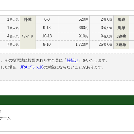
1
6-8
520
2
枠連
馬連
番人気
円
番人気
1
9-13
360
3
馬単
番人気
円
番人気
4
10-13
910
9
ワイド
3連複
番人気
円
番人気
7
9-10
1,720
25
3連単
番人気
円
番人気
合、その投票法に投票された方全員に「
特払い
」をいたします。
中した場合、
JRAプラス10
の対象にならないことがあります。
ウ
ァーム