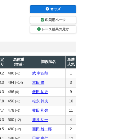
オッズ
印刷用ページ
レース結果の見方
推定
馬体重
単勝
調教師名
上り
人気
（増減）
8.2
486
武 幸四郎
1
(-6)
8.3
494
本田 優
3
(+14)
8.3
496
飯田 祐史
9
(0)
7.8
450
松永 幹夫
10
(-6)
7.7
478
牧田 和弥
11
(-6)
8.3
500
新谷 功一
4
(+2)
9.5
490
西田 雄一郎
2
(+2)
9.1
448
田村 康仁
12
(-6)