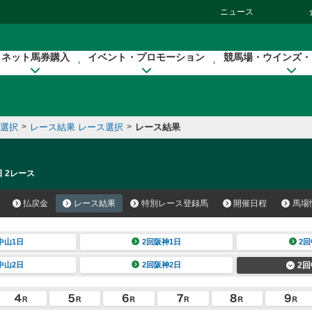
ニュース
ネット馬券購入
イベント・プロモーション
競馬場・ウインズ・
催選択
>
レース結果 レース選択
>
レース結果
日 2レース
払戻金
レース結果
特別レース登録馬
開催日程
馬場
中山1日
2回阪神1日
2回
中山2日
2回阪神2日
2回