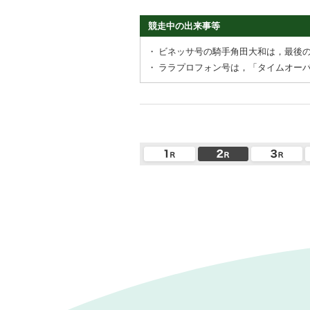
競走中の出来事等
・
ビネッサ号の騎手角田大和は，最後
・
ララプロフォン号は，「タイムオー