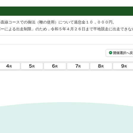
の直線コースでの御法（鞭の使用）について過怠金１０，０００円。
バーによる出走制限」のため，令和５年４月２６日まで平地競走に出走できな
開催選択へ戻