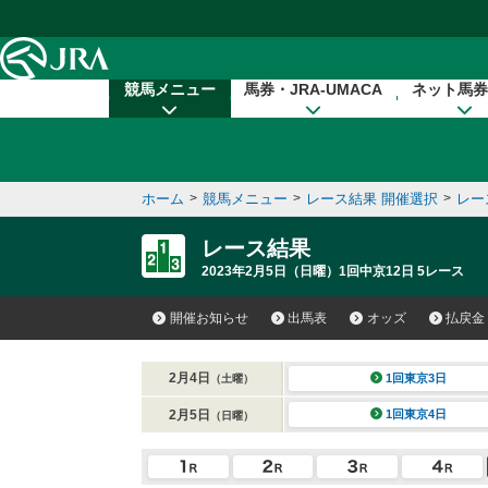
本文へ移動する
競馬メニュー
馬券・JRA-UMACA
ネット馬券
ホーム
>
競馬メニュー
>
レース結果 開催選択
>
レー
レース結果
2023年2月5日（日曜）1回中京12日 5レース
開催お知らせ
出馬表
オッズ
払戻金
2月4日
1回東京3日
（土曜）
2月5日
1回東京4日
（日曜）