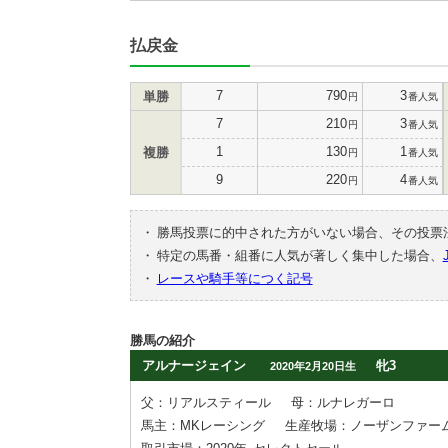
払戻金
7
790
3
単勝
円
番人気
7
210
3
円
番人気
1
130
1
複勝
円
番人気
9
220
4
円
番人気
・
勝馬投票に的中された方がいない場合、その投票
・
特定の馬番・組番に人気が著しく集中した場合、
・
レースや騎手等につく記号
勝馬の紹介
アルナージェイン
牝3
2020年2月20日生
父：リアルスティール
母：ルナレガーロ
馬主：MKレーシング
生産牧場：ノーザンファー