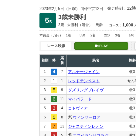
12時
発走時刻：
2023年2月5日（日曜） 1回中京12日
3歳未勝利
1,600
3歳
未勝利
（混合）
馬齢
コース：
本賞金
（万円）
1着
550
2着
220
3着
140
レース映像
PLAY
馬
着順
枠
馬名
性齢
番
1
7
アルナージェイン
牝3
2
1
レッドテンペスト
せん
3
9
ダズリングブレイヴ
牡3
4
11
マイバラード
牡3
5
4
コトヴィア
牝3
6
8
ウィンザーロア
牡3
7
13
ジャスティンレオン
牡3
8
5
エスペランサフラグ
牝3