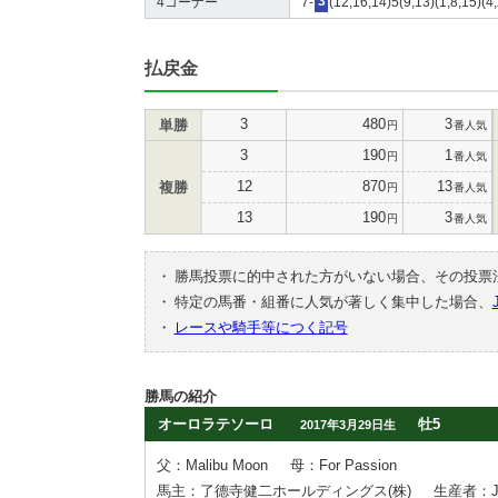
4コーナー
7-
3
(12,16,14)5(9,13)(1,8,15)(4
払戻金
3
480
3
単勝
円
番人気
3
190
1
円
番人気
12
870
13
複勝
円
番人気
13
190
3
円
番人気
・
勝馬投票に的中された方がいない場合、その投票
・
特定の馬番・組番に人気が著しく集中した場合、
・
レースや騎手等につく記号
勝馬の紹介
オーロラテソーロ
牡5
2017年3月29日生
父：Malibu Moon
母：For Passion
馬主：了德寺健二ホールディングス(株)
生産者：John