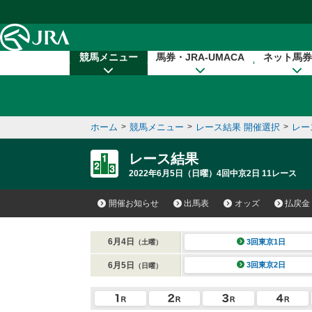
本文へ移動する
競馬メニュー
馬券・JRA-UMACA
ネット馬券
ホーム
>
競馬メニュー
>
レース結果 開催選択
>
レー
レース結果
2022年6月5日（日曜）4回中京2日 11レース
開催お知らせ
出馬表
オッズ
払戻金
6月4日
3回東京1日
（土曜）
6月5日
3回東京2日
（日曜）