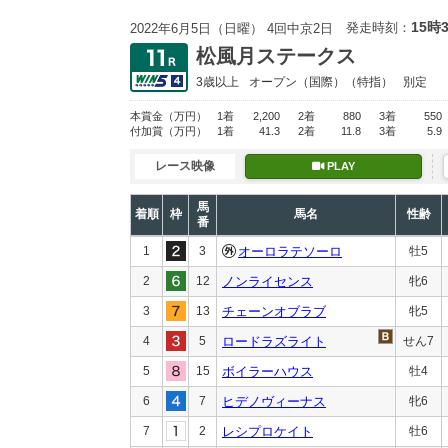
15時
発走時刻：
2022年6月5日（日曜） 4回中京2日
松風月ステークス
3歳以上
オープン
（国際）（特指）
別定
本賞金
（万円）
1着
2,200
2着
880
3着
550
付加賞
（万円）
1着
41.3
2着
11.8
3着
5.9
レース映像
PLAY
馬
着順
枠
馬名
性齢
番
1
3
オーロラテソーロ
牡5
2
12
ノンライセンス
牝6
3
13
チェーンオブラブ
牝5
4
5
ロードラズライト
せん7
5
15
ボイラーハウス
牡4
6
7
ヒデノヴィーナス
牝6
7
2
レシプロケイト
牡6