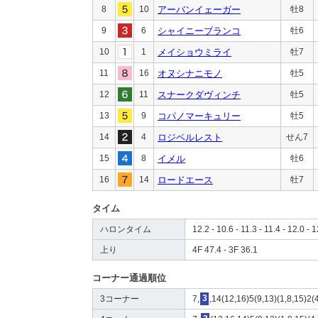
8
10
アーバンイェーガー
牡8
9
6
シャイニーブランコ
牡6
10
1
メイショウミライ
牡7
11
16
オヌシナニモノ
牡5
12
11
スナークダヴィンチ
牡5
13
9
コパノマーキュリー
牡5
14
4
ロジペルレスト
せん7
15
8
イメル
牡6
16
14
ロードエース
牡7
タイム
ハロンタイム
12.2 - 10.6 - 11.3 - 11.4 - 12.0 - 
上り
4F 47.4 - 3F 36.1
コーナー通過順位
3コーナー
7,
3
,14(12,16)5(9,13)(1,8,15)2(4