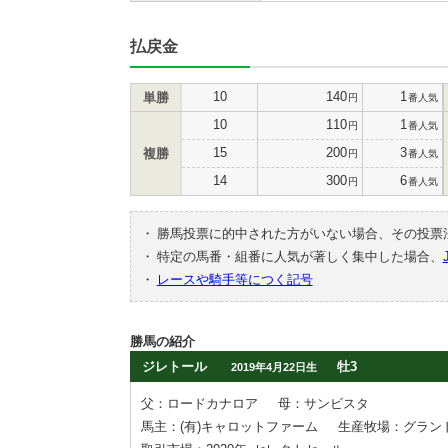
払戻金
10
140
1
単勝
円
番人気
10
110
1
円
番人気
15
200
3
複勝
円
番人気
14
300
6
円
番人気
・
勝馬投票に的中された方がいない場合、その投票
・
特定の馬番・組番に人気が著しく集中した場合、
・
レースや騎手等につく記号
勝馬の紹介
ジレトール
牡3
2019年4月22日生
父：ロードカナロア
母：サンビスタ
馬主：(有)キャロットファーム
生産牧場：グラン