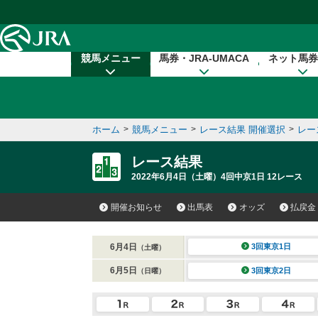
本文へ移動する
競馬メニュー
馬券・JRA-UMACA
ネット馬券
ホーム
>
競馬メニュー
>
レース結果 開催選択
>
レー
レース結果
2022年6月4日（土曜）4回中京1日 12レース
開催お知らせ
出馬表
オッズ
払戻金
6月4日
3回東京1日
（土曜）
6月5日
3回東京2日
（日曜）