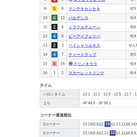
9
9
テンテキセンセキ
牡5
10
12
パルデンス
牡4
11
4
ミラクルチューン
牝6
12
8
ビーアイフェリペ
牡4
13
3
ペイシャリルキス
せん
14
7
ティートラップ
牡5
15
16
クリノキララ
牝4
16
2
スカーレットジンク
牡4
タイム
ハロンタイム
12.1 - 11.2 - 12.0 - 12.5 - 12.7 - 1
上り
4F 48.6 - 3F 36.1
コーナー通過順位
3コーナー
15,16(5,6)(2,
10
)(1,13,11)(8,14)
4コーナー
15,16(5,6)(2,13,
10
)(1,11)(4,8,9