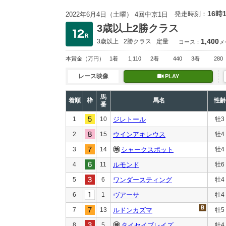
16時
発走時刻：
2022年6月4日（土曜） 4回中京1日
3歳以上2勝クラス
1,400
3歳以上
2勝クラス
定量
コース：
メ
本賞金
（万円）
1着
1,110
2着
440
3着
280
レース映像
PLAY
馬
着順
枠
馬名
性齢
番
1
10
ジレトール
牡3
2
15
ウインアキレウス
牡4
3
14
シャークスポット
牡4
4
11
ルモンド
牡6
5
6
ワンダースティング
牡4
6
1
ヴアーサ
牡4
7
13
ルドンカズマ
牡5
8
5
タイセイブレイズ
牡4