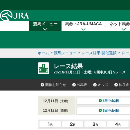
本文へ移動する
競馬メニュー
馬券・JRA-UMACA
ネット馬券
ホーム
>
競馬メニュー
>
レース結果 開催選択
>
レー
レース結果
2021年12月11日（土曜）6回中京3日 5レース
開催お知らせ
出馬表
オッズ
払戻金
12月11日
5回中山3日
（土曜）
12月12日
5回中山4日
（日曜）