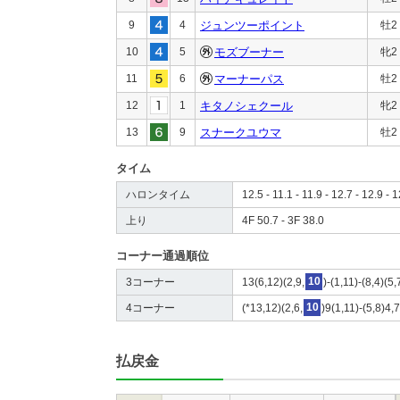
9
4
ジュンツーポイント
牡2
10
5
モズブーナー
牝2
11
6
マーナーパス
牡2
12
1
キタノシェクール
牝2
13
9
スナークユウマ
牡2
タイム
ハロンタイム
12.5 - 11.1 - 11.9 - 12.7 - 12.9 - 1
上り
4F 50.7 - 3F 38.0
コーナー通過順位
3コーナー
13(6,12)(2,9,
10
)-(1,11)-(8,4)(5,
4コーナー
(*13,12)(2,6,
10
)9(1,11)-(5,8)4,
払戻金