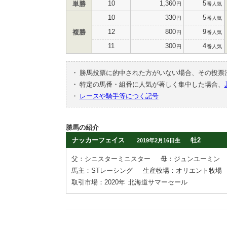
10
1,360
5
単勝
円
番人気
10
330
5
円
番人気
12
800
9
複勝
円
番人気
11
300
4
円
番人気
・
勝馬投票に的中された方がいない場合、その投票
・
特定の馬番・組番に人気が著しく集中した場合、
・
レースや騎手等につく記号
勝馬の紹介
ナッカーフェイス
牡2
2019年2月16日生
父：シニスターミニスター
母：ジュンユーミン
馬主：STレーシング
生産牧場：オリエント牧場
取引市場：2020年
北海道サマーセール