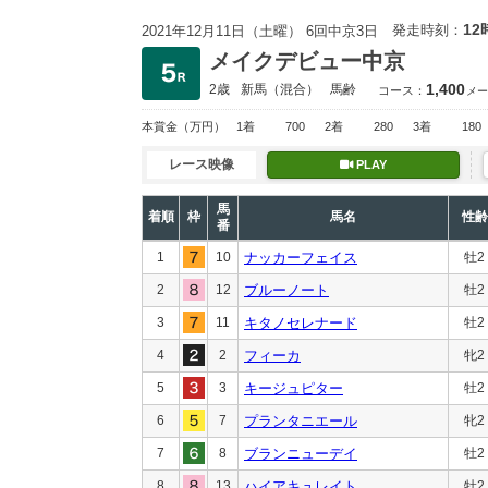
12
発走時刻：
2021年12月11日（土曜） 6回中京3日
メイクデビュー中京
1,400
2歳
新馬
（混合）
馬齢
コース：
メー
本賞金
（万円）
1着
700
2着
280
3着
180
レース映像
PLAY
馬
着順
枠
馬名
性齢
番
1
10
ナッカーフェイス
牡2
2
12
ブルーノート
牡2
3
11
キタノセレナード
牡2
4
2
フィーカ
牝2
5
3
キージュピター
牡2
6
7
プランタニエール
牝2
7
8
ブランニューデイ
牡2
8
13
ハイアキュレイト
牡2