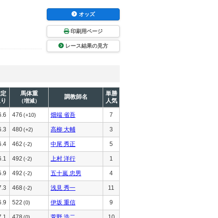
オッズ
印刷用ページ
レース結果の見方
推定
馬体重
単勝
調教師名
上り
人気
（増減）
6.6
476
畑端 省吾
7
(+10)
6.3
480
高柳 大輔
3
(+2)
6.4
462
中尾 秀正
5
(-2)
6.1
492
上村 洋行
1
(-2)
5.9
492
五十嵐 忠男
4
(-2)
7.3
468
浅見 秀一
11
(-2)
6.9
522
伊坂 重信
9
(0)
7.1
478
萱野 浩二
10
(0)