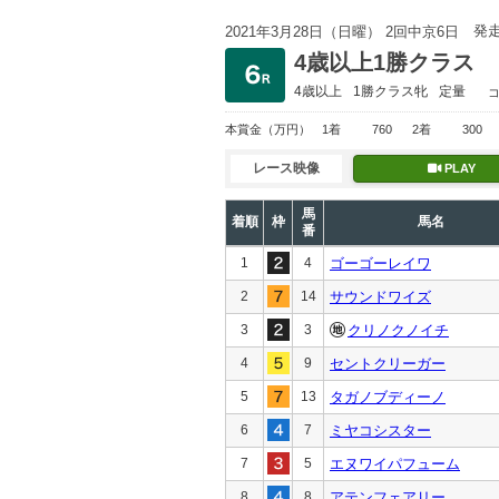
発
2021年3月28日（日曜） 2回中京6日
4歳以上1勝クラス
4歳以上
1勝クラス
牝
定量
本賞金
（万円）
1着
760
2着
300
レース映像
PLAY
馬
着順
枠
馬名
番
1
4
ゴーゴーレイワ
2
14
サウンドワイズ
3
3
クリノクノイチ
4
9
セントクリーガー
5
13
タガノブディーノ
6
7
ミヤコシスター
7
5
エヌワイパフューム
8
8
アテンフェアリー