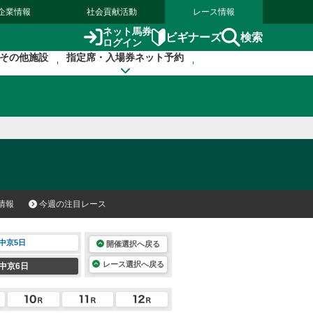
企業情報
社会貢献活動
レース情報
ネット馬券
検索
ビギナーズ
ログイン
その他施設
指定席・入場券ネット予約
情報
今週の注目レース
中京5日
開催選択へ戻る
レース選択へ戻る
中京6日