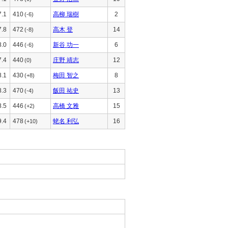
7.1
410
高柳 瑞樹
2
(-6)
7.8
472
高木 登
14
(-8)
8.0
446
新谷 功一
6
(-6)
7.4
440
庄野 靖志
12
(0)
8.1
430
梅田 智之
8
(+8)
8.3
470
飯田 祐史
13
(-4)
8.5
446
高橋 文雅
15
(+2)
9.4
478
蛯名 利弘
16
(+10)