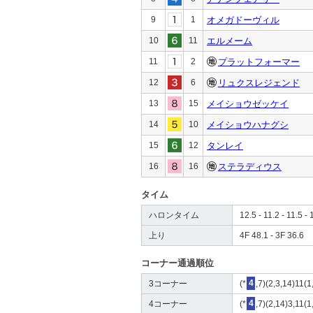
9
1
オメガドーヴィル
10
11
エルメーム
11
2
プラットフォーマー
12
6
リュクスレジェンド
13
15
メイショウゼッケイ
14
10
メイショウハナグシ
15
12
タンレイ
16
16
ステラディウス
タイム
ハロンタイム
12.5 - 11.2 - 11.5 - 
上り
4F 48.1 - 3F 36.6
コーナー通過順位
3コーナー
(*
4
,7)(2,3,14)11(1
4コーナー
(*
4
,7)(2,14)3,11(1