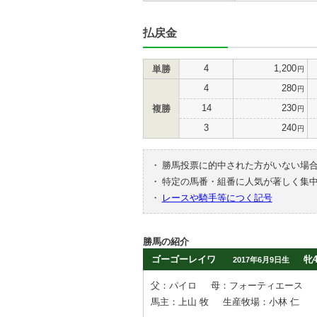
払戻金
4
1,200
単勝
円
4
280
円
14
230
複勝
円
3
240
円
・
勝馬投票に的中された方がいない場
・
特定の馬番・組番に人気が著しく集
・
レースや騎手等につく記号
勝馬の紹介
ゴーゴーレイワ
牝
2017年6月9日生
父：パイロ
母：フォーティエース
馬主：上山 牧
生産牧場：小林 仁