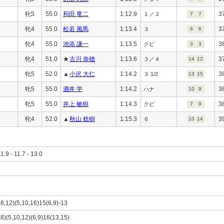
牝5
55.0
和田 竜二
1:12.9
3
１／２
7
7
牝4
55.0
松若 風馬
1:13.4
3
３
6
6
牝4
55.0
池添 謙一
1:13.5
3
クビ
3
3
牝4
51.0
★
古川 奈穂
1:13.6
3
３／４
14
12
牝5
52.0
▲
小沢 大仁
1:14.2
3
３ 1/2
13
15
牝5
55.0
酒井 学
1:14.2
3
ハナ
10
9
牝5
55.0
井上 敏樹
1:14.3
3
クビ
7
9
牝4
52.0
▲
秋山 稔樹
1:15.3
3
６
10
14
11.9 - 11.7 - 13.0
,8,12)(5,10,16)15(6,9)-13
,8)(5,10,12)(6,9)16(13,15)