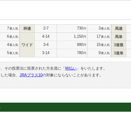
7
2-7
730
3
枠連
馬連
番人気
円
番人気
6
4-14
1,150
17
馬単
番人気
円
番人気
4
3-4
990
15
ワイド
3連複
番人気
円
番人気
5
3-14
780
9
3連単
番人気
円
番人気
合、その投票法に投票された方全員に「
特払い
」をいたします。
中した場合、
JRAプラス10
の対象にならないことがあります。
4