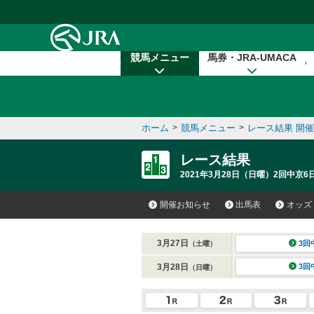
本文へ移動する
競馬メニュー
馬券・JRA-UMACA
ホーム
>
競馬メニュー
>
レース結果 開
レース結果
2021年3月28日（日曜）2回中京6
開催お知らせ
出馬表
オッズ
3月27日
3回
（土曜）
3月28日
3回
（日曜）