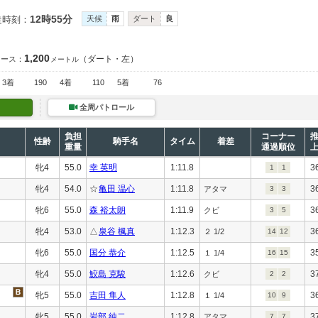
12時55分
走時刻：
天候
雨
ダート
良
1,200
（ダート・左）
コース：
メートル
3着
190
4着
110
5着
76
全周パトロール
負担
コーナー
性齢
騎手名
タイム
着差
重量
通過順位
牝4
55.0
幸 英明
1:11.8
3
1
1
牝4
54.0
☆
亀田 温心
1:11.8
3
アタマ
3
3
牝6
55.0
森 裕太朗
1:11.9
3
クビ
3
5
牝4
53.0
△
泉谷 楓真
1:12.3
3
２ 1/2
14
12
牝6
55.0
国分 恭介
1:12.5
3
１ 1/4
16
15
牝4
55.0
鮫島 克駿
1:12.6
3
クビ
2
2
牝5
55.0
吉田 隼人
1:12.8
3
１ 1/4
10
9
牝5
55.0
岩部 純二
1:12.8
3
アタマ
7
7