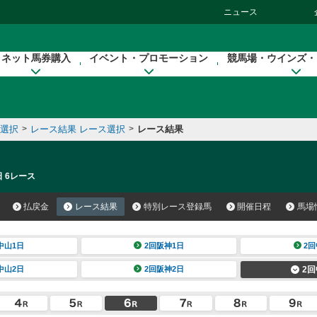
ニュース
ネット馬券購入
イベント・プロモーション
競馬場・ウインズ・
催選択
>
レース結果 レース選択
>
レース結果
日 6レース
払戻金
レース結果
特別レース登録馬
開催日程
馬場
中山1日
2回阪神1日
2回
中山2日
2回阪神2日
2回