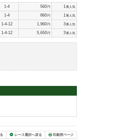
1-4
560
1
円
番人気
1-4
860
1
円
番人気
1-4-12
1,960
3
円
番人気
1-4-12
5,650
3
円
番人気
る
レース選択へ戻る
印刷用ページ