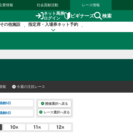
企業情報
社会貢献活動
レース情報
ネット馬券
検索
ビギナーズ
ログイン
その他施設
指定席・入場券ネット予約
情報
今週の注目レース
函館5日
開催選択へ戻る
レース選択へ戻る
函館6日