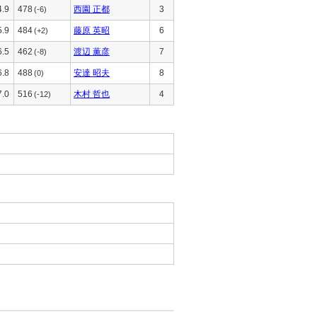
4.9
478
西園 正都
3
(-6)
5.9
484
藤原 英昭
6
(+2)
6.5
462
渡辺 薫彦
7
(-8)
6.8
488
安達 昭夫
8
(0)
7.0
516
木村 哲也
4
(-12)