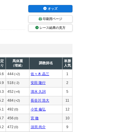
オッズ
印刷用ページ
レース結果の見方
推定
馬体重
単勝
調教師名
上り
人気
（増減）
4.6
444
佐々木 晶三
1
(+2)
4.9
518
安田 隆行
2
(-2)
4.3
452
清水 久詞
5
(+4)
5.2
484
長谷川 浩大
11
(+2)
5.1
492
小笠 倫弘
12
(0)
4.7
456
宮 徹
10
(0)
4.2
472
須貝 尚介
9
(0)