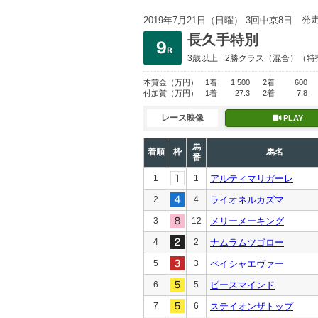
発
2019年7月21日（日曜） 3回中京8日
長久手特別
3歳以上
2勝クラス
（混合）（特
本賞金
（万円）
1着
1,500
2着
600
付加賞
（万円）
1着
27.3
2着
7.8
レース映像
PLAY
馬
着順
枠
馬名
番
1
1
アルティマリガーレ
2
4
ライオネルカズマ
3
12
メリーメーキング
4
2
ナムラムツゴロー
5
3
ペイシャエヴァー
6
5
ピースマインド
7
6
ステイオンザトップ