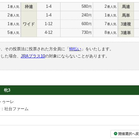
1
1-4
580
2
枠連
馬連
番人気
円
番人気
2
1-4
240
1
馬単
番人気
円
番人気
1
1-12
600
7
ワイド
3連複
番人気
円
番人気
5
4-12
730
8
3連単
番人気
円
番人気
合、その投票法に投票された方全員に「
特払い
」をいたします。
中した場合、
JRAプラス10
の対象にならないことがあります。
牝3
トゥーレ
場：社台ファーム
開催選択へ戻