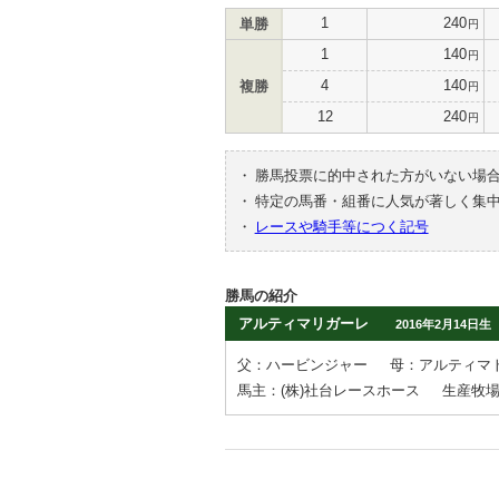
1
240
単勝
円
1
140
円
4
140
複勝
円
12
240
円
・
勝馬投票に的中された方がいない場
・
特定の馬番・組番に人気が著しく集
・
レースや騎手等につく記号
勝馬の紹介
アルティマリガーレ
2016年2月14日生
父：ハービンジャー
母：アルティマ
馬主：(株)社台レースホース
生産牧