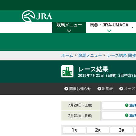
本文へ移動する
競馬メニュー
馬券・JRA-UMACA
ホーム
>
競馬メニュー
>
レース結果 開
レース結果
2019年7月21日（日曜）3回中京8
開催お知らせ
出馬表
オッズ
7月20日
2回
（土曜）
7月21日
2回
（日曜）