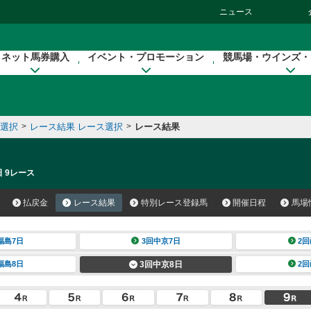
ニュース
ネット馬券購入
イベント・プロモーション
競馬場・ウインズ・
催選択
>
レース結果 レース選択
>
レース結果
日 9レース
払戻金
レース結果
特別レース登録馬
開催日程
馬場
福島7日
3回中京7日
2回
福島8日
3回中京8日
2回