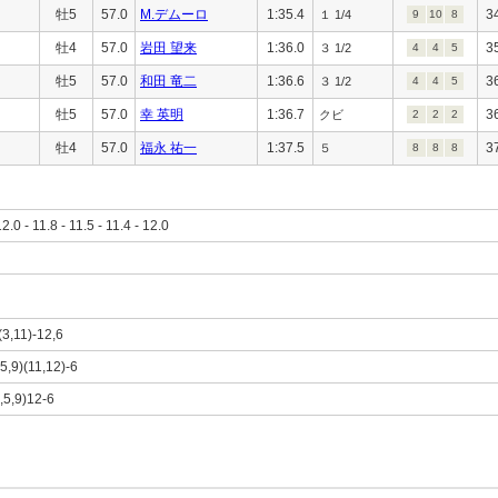
牡5
57.0
M.デムーロ
1:35.4
3
１ 1/4
9
10
8
牡4
57.0
岩田 望来
1:36.0
3
３ 1/2
4
4
5
牡5
57.0
和田 竜二
1:36.6
3
３ 1/2
4
4
5
牡5
57.0
幸 英明
1:36.7
3
クビ
2
2
2
牡4
57.0
福永 祐一
1:37.5
3
５
8
8
8
12.0 - 11.8 - 11.5 - 11.4 - 12.0
(3,11)-12,6
(5,9)(11,12)-6
1,5,9)12-6