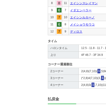
8
11
エイシンスレイマン
9
7
イダエンペラー
10
10
エイシンルカーノ
11
8
メイショウモウコ
12
9
ディロス
タイム
ハロンタイム
12.5 - 11.8 - 11.7 - 
上り
4F 46.7 - 3F 34.9
コーナー通過順位
2コーナー
2(4,8)(7,10)(
1
,5)9
3コーナー
(*2,8)4(7,10)(3,
1
)
4コーナー
2(4,8)3(
1
,7,10)(1
払戻金