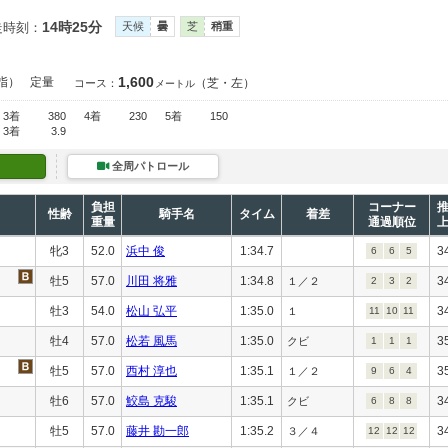
14時25分
走時刻：
天候
曇
芝
稍重
1,600
指）
定量
（芝・左）
コース：
メートル
3着
380
4着
230
5着
150
3着
3.9
全周パトロール
負担
コーナー
性齢
騎手名
タイム
着差
重量
通過順位
牝3
52.0
浜中 俊
1:34.7
3
6
6
5
牡5
57.0
川田 将雅
1:34.8
3
１／２
2
3
2
牡3
54.0
松山 弘平
1:35.0
3
１
11
10
11
牡4
57.0
松若 風馬
1:35.0
3
クビ
1
1
1
牡5
57.0
西村 淳也
1:35.1
3
１／２
9
6
4
牡6
57.0
鮫島 克駿
1:35.1
3
クビ
6
8
8
牡5
57.0
藤井 勘一郎
1:35.2
3
３／４
12
12
12