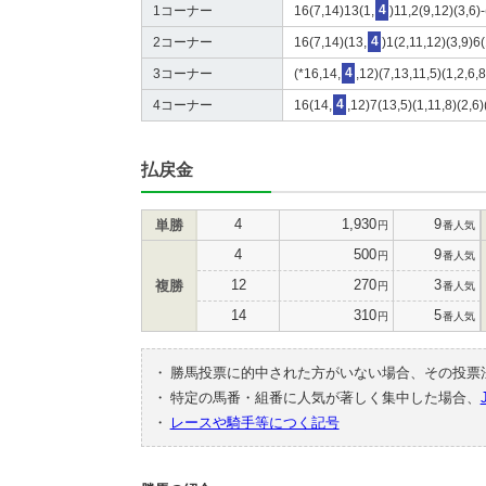
1コーナー
16(7,14)13(1,
4
)11,2(9,12)(3,6)
2コーナー
16(7,14)(13,
4
)1(2,11,12)(3,9)6
3コーナー
(*16,14,
4
,12)(7,13,11,5)(1,2,6,
4コーナー
16(14,
4
,12)7(13,5)(1,11,8)(2,6
払戻金
4
1,930
9
単勝
円
番人気
4
500
9
円
番人気
12
270
3
複勝
円
番人気
14
310
5
円
番人気
・
勝馬投票に的中された方がいない場合、その投票
・
特定の馬番・組番に人気が著しく集中した場合、
・
レースや騎手等につく記号