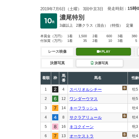
15時
発走時刻：
2019年7月6日（土曜） 3回中京3日
濃尾特別
3歳以上
2勝クラス
（混合）（特指）
定量
本賞金
（万円）
1着
1,500
2着
600
3着
380
付加賞
（万円）
1着
35
2着
10
3着
5
レース映像
PLAY
決勝写真
決勝写真
馬
着順
枠
馬名
性齢
番
1
4
スペリオルシチー
牡5
2
12
ワンダーウマス
牡5
3
14
キーフラッシュ
牡4
4
8
サクラアリュール
牡4
5
16
キコクイーン
牝3
6
13
オーケストラ
牡4