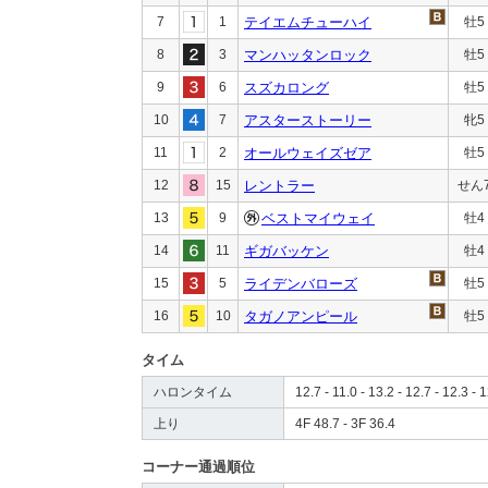
7
1
テイエムチューハイ
牡5
8
3
マンハッタンロック
牡5
9
6
スズカロング
牡5
10
7
アスターストーリー
牝5
11
2
オールウェイズゼア
牡5
12
15
レントラー
せん
13
9
ベストマイウェイ
牡4
14
11
ギガバッケン
牡4
15
5
ライデンバローズ
牡5
16
10
タガノアンピール
牡5
タイム
ハロンタイム
12.7 - 11.0 - 13.2 - 12.7 - 12.3 - 1
上り
4F 48.7 - 3F 36.4
コーナー通過順位