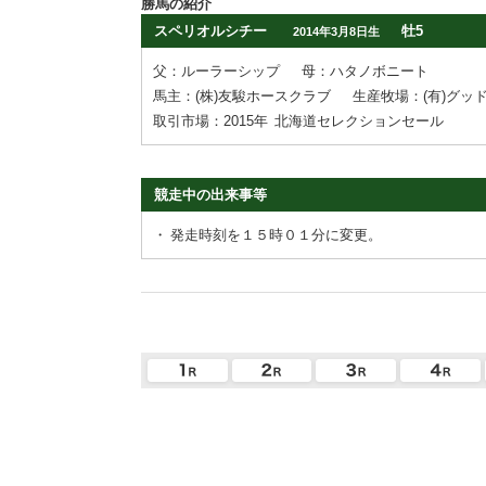
勝馬の紹介
スペリオルシチー
牡5
2014年3月8日生
父：ルーラーシップ
母：ハタノボニート
馬主：(株)友駿ホースクラブ
生産牧場：(有)グッ
取引市場：2015年
北海道セレクションセール
競走中の出来事等
・
発走時刻を１５時０１分に変更。