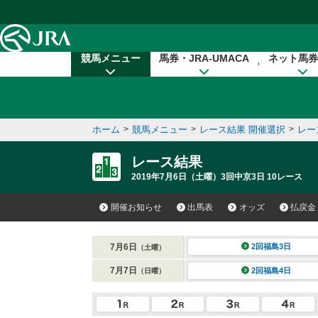
本文へ移動する
競馬メニュー
馬券・JRA-UMACA
ネット馬券
ホーム
>
競馬メニュー
>
レース結果 開催選択
>
レー
レース結果
2019年7月6日（土曜）3回中京3日 10レース
開催お知らせ
出馬表
オッズ
払戻金
7月6日
2回福島3日
（土曜）
7月7日
2回福島4日
（日曜）