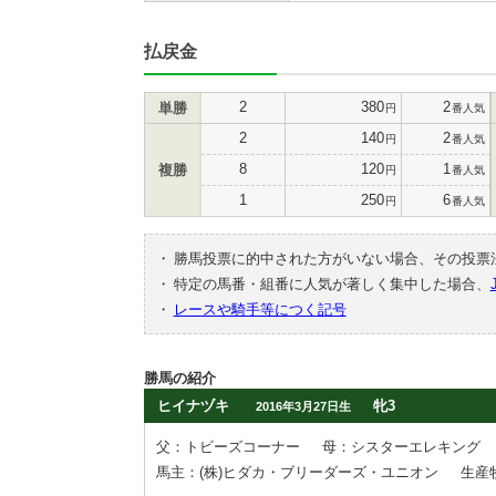
払戻金
2
380
2
単勝
円
番人気
2
140
2
円
番人気
8
120
1
複勝
円
番人気
1
250
6
円
番人気
・
勝馬投票に的中された方がいない場合、その投票
・
特定の馬番・組番に人気が著しく集中した場合、
・
レースや騎手等につく記号
勝馬の紹介
ヒイナヅキ
牝3
2016年3月27日生
父：トビーズコーナー
母：シスターエレキング
馬主：(株)ヒダカ・ブリーダーズ・ユニオン
生産