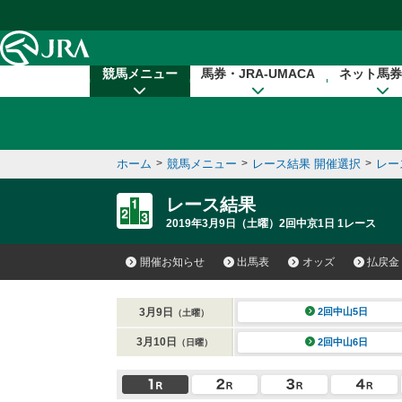
本文へ移動する
競馬メニュー
馬券・JRA-UMACA
ネット馬券
ホーム
>
競馬メニュー
>
レース結果 開催選択
>
レー
レース結果
2019年3月9日（土曜）2回中京1日 1レース
開催お知らせ
出馬表
オッズ
払戻金
3月9日
2回中山5日
（土曜）
3月10日
2回中山6日
（日曜）