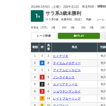
9時5
発走時刻：
2019年3月9日（土曜） 2回中京1日
サラ系3歳未勝利
サラ系3歳
未勝利
牝［指定］
馬齢
コース
本賞金
（万円）
1着
500
2着
200
3着
130
レース映像
PLAY
馬
着順
枠
馬名
性齢
番
1
2
ヒイナヅキ
牝3
2
8
テイエムメロディー
牝3
3
1
アイアムピッカピカ
牝3
4
5
ノンライセンス
牝3
5
4
カメリアテソーロ
牝3
6
6
ショウナンマンカイ
牝3
7
14
レイトブルーミング
牝3
8
10
ライワルツ
牝3