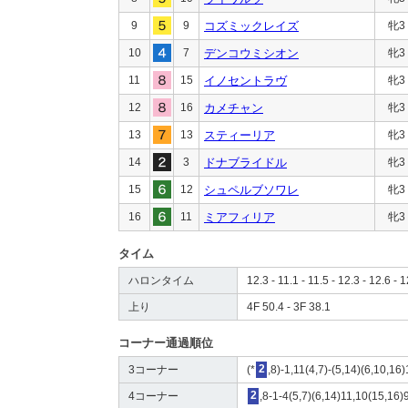
9
9
コズミックレイズ
牝3
10
7
デンコウミシオン
牝3
11
15
イノセントラヴ
牝3
12
16
カメチャン
牝3
13
13
スティーリア
牝3
14
3
ドナブライドル
牝3
15
12
シュペルブソワレ
牝3
16
11
ミアフィリア
牝3
タイム
ハロンタイム
12.3 - 11.1 - 11.5 - 12.3 - 12.6 - 1
上り
4F 50.4 - 3F 38.1
コーナー通過順位
3コーナー
(*
2
,8)-1,11(4,7)-(5,14)(6,10,16
4コーナー
2
,8-1-4(5,7)(6,14)11,10(15,16)