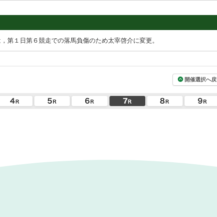
は，第１日第６競走での落馬負傷のため太宰啓介に変更。
開催選択へ戻