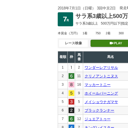
発走
2018年7月1日（日曜） 3回中京2日
サラ系3歳以上500
サラ系3歳以上
500万円以下
[指定
本賞金
（万円）
1着
750
2着
300
レース映像
PLAY
馬
着順
枠
馬名
番
1
2
ワンダーレアリサル
2
11
クリノアントニヌス
3
16
マッカートニー
4
9
ホイールバーニング
5
5
メイショウナガマサ
6
3
ブラックランナー
7
12
ジュエアトゥー
8
7
キングレイスター