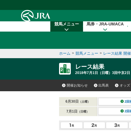
本文へ移動する
競馬メニュー
馬券・JRA-UMACA
ホーム
>
競馬メニュー
>
レース結果 開
レース結果
2018年7月1日（日曜）3回中京2日
開催お知らせ
出馬表
オッズ
6月30日
2回
（土曜）
7月1日
2回
（日曜）