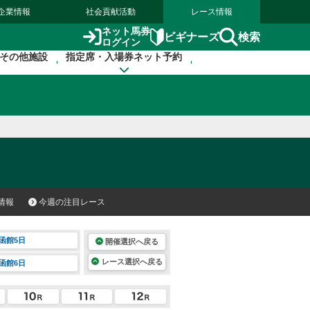
企業情報
社会貢献活動
レース情報
ネット馬券
検索
ビギナーズ
ログイン
その他施設
指定席・入場券ネット予約
情報
今週の注目レース
函館5日
開催選択へ戻る
レース選択へ戻る
函館6日