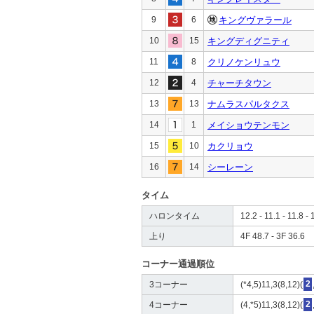
9
6
キングヴァラール
10
15
キングディグニティ
11
8
クリノケンリュウ
12
4
チャーチタウン
13
13
ナムラスパルタクス
14
1
メイショウテンモン
15
10
カクリョウ
16
14
シーレーン
タイム
ハロンタイム
12.2 - 11.1 - 11.8 - 
上り
4F 48.7 - 3F 36.6
コーナー通過順位
3コーナー
(*4,5)11,3(8,12)(
2
4コーナー
(4,*5)11,3(8,12)(
2