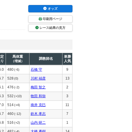
オッズ
印刷用ページ
レース結果の見方
推定
馬体重
単勝
調教師名
上り
人気
（増減）
6.0
480
石橋 守
9
(-6)
6.7
528
川村 禎彦
13
(0)
6.1
476
梅田 智之
2
(-2)
6.3
532
牧田 和弥
3
(+10)
7.0
514
南井 克巳
11
(+4)
6.7
460
鈴木 孝志
7
(-12)
6.8
516
山内 研二
1
(+2)
6.2
482
大橋 勇樹
14
(-4)