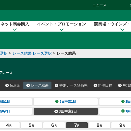
ニュース
ネット馬券購入
イベント・プロモーション
競馬場・ウインズ・
催選択
>
レース結果 レース選択
>
レース結果
 7レース
払戻金
レース結果
特別レース登録馬
開催日程
馬場
福島1日
3回中京1日
1回
福島2日
3回中京2日
1回