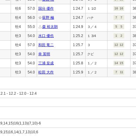
牡6
57.0
国分 優作
1:24.7
3
１ 1/2
16
16
牡4
56.0
☆
荻野 極
1:24.7
3
ハナ
7
7
牡4
55.0
△
森 裕太朗
1:24.9
3
３／４
5
5
牡3
54.0
水口 優也
1:25.2
3
１ 3/4
1
2
牡4
57.0
和田 竜二
1:25.7
3
３
12
12
牡3
54.0
幸 英明
1:25.7
3
クビ
12
12
牡3
54.0
三浦 皇成
1:25.8
3
１／２
14
15
牡3
54.0
松田 大作
1:25.9
3
１／２
7
11
12.1 - 12.2 - 12.0 - 12.4
,9,14,15)16(1,13)(7,10)-6
,9,15)16,14(1,7,13)10,6