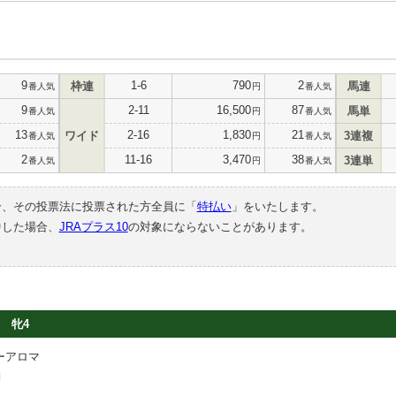
9
1-6
790
2
枠連
馬連
番人気
円
番人気
9
2-11
16,500
87
馬単
番人気
円
番人気
13
2-16
1,830
21
ワイド
3連複
番人気
円
番人気
2
11-16
3,470
38
3連単
番人気
円
番人気
合、その投票法に投票された方全員に「
特払い
」をいたします。
中した場合、
JRAプラス10
の対象にならないことがあります。
牝4
ーアロマ
満