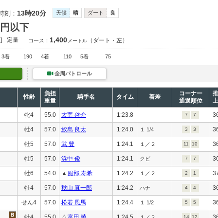
13時20分
時刻：
天候
晴
ダート
良
万円以下
1,400
]
定量
（ダート・左）
コース：
メートル
3着
190
4着
110
5着
75
全周パトロール
負担
コーナー
性齢
騎手名
タイム
着差
重量
通過順位
牝4
55.0
太宰 啓介
1:23.8
3
7
7
牡4
57.0
鮫島 良太
1:24.0
3
１ 1/4
3
3
牡5
57.0
武 豊
1:24.1
3
１／２
11
10
牡5
57.0
浜中 俊
1:24.1
3
クビ
7
7
牡6
54.0
▲
服部 寿希
1:24.2
3
１／２
2
1
牡4
57.0
秋山 真一郎
1:24.2
3
ハナ
4
4
せん4
57.0
松若 風馬
1:24.4
3
１ 1/2
5
5
牡4
55.0
△
富田 暁
1:24.5
3
１／２
14
12