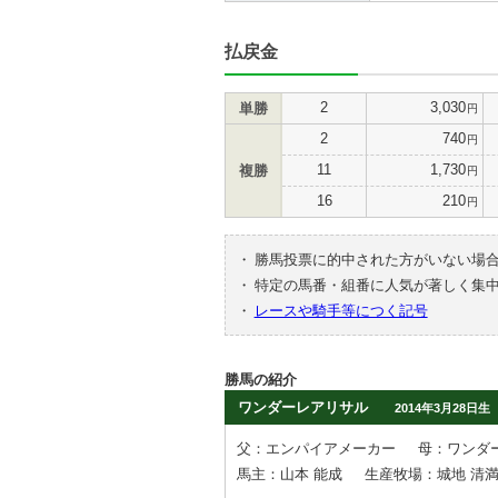
払戻金
2
3,030
単勝
円
2
740
円
11
1,730
複勝
円
16
210
円
・
勝馬投票に的中された方がいない場
・
特定の馬番・組番に人気が著しく集
・
レースや騎手等につく記号
勝馬の紹介
ワンダーレアリサル
2014年3月28日生
父：エンパイアメーカー
母：ワンダ
馬主：山本 能成
生産牧場：城地 清