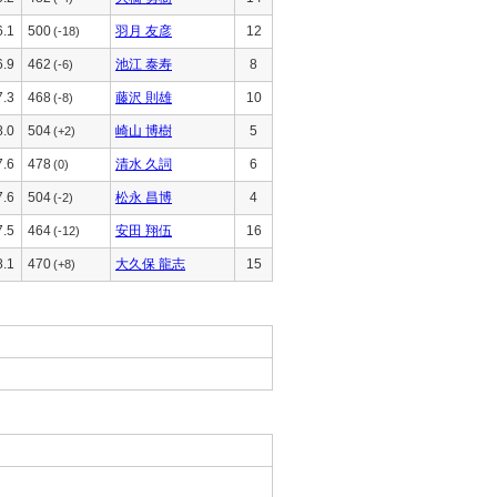
6.1
500
羽月 友彦
12
(-18)
6.9
462
池江 泰寿
8
(-6)
7.3
468
藤沢 則雄
10
(-8)
8.0
504
崎山 博樹
5
(+2)
7.6
478
清水 久詞
6
(0)
7.6
504
松永 昌博
4
(-2)
7.5
464
安田 翔伍
16
(-12)
8.1
470
大久保 龍志
15
(+8)