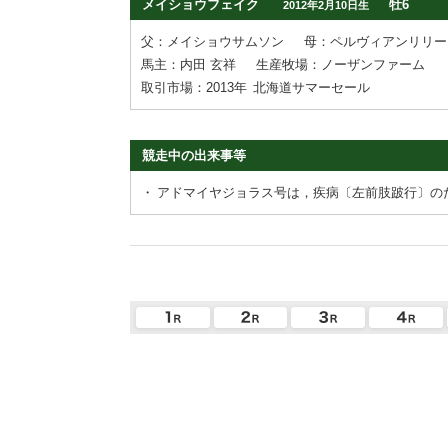
メイショウフェイク
牡6
2012年2月10日生
父：メイショウサムソン
母：ペルヴィアンリリー
馬主：内田 玄祥
生産牧場：ノーザンファーム
取引市場：2013年
北海道サマーセール
競走中の出来事等
・
アドマイヤジョラス号は，疾病〔左前肢跛行〕の