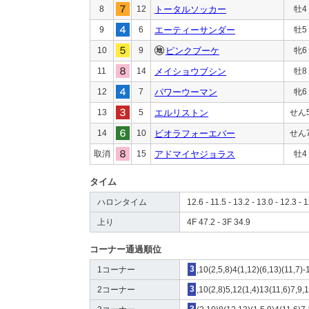
8
12
トータルソッカー
牡4
9
6
エーティーサンダー
牡5
10
9
ピンクブーケ
牝6
11
14
メイショウブシン
牡8
12
7
パワーウーマン
牝6
13
5
エルリストン
せん
14
10
ビオラフォーエバー
せん
取消
15
アドマイヤジョラス
牡4
タイム
ハロンタイム
12.6 - 11.5 - 13.2 - 13.0 - 12.3 - 1
上り
4F 47.2 - 3F 34.9
コーナー通過順位
1コーナー
3
,10(2,5,8)4(1,12)(6,13)(11,7)-
2コーナー
3
,10(2,8)5,12(1,4)13(11,6)7,9,