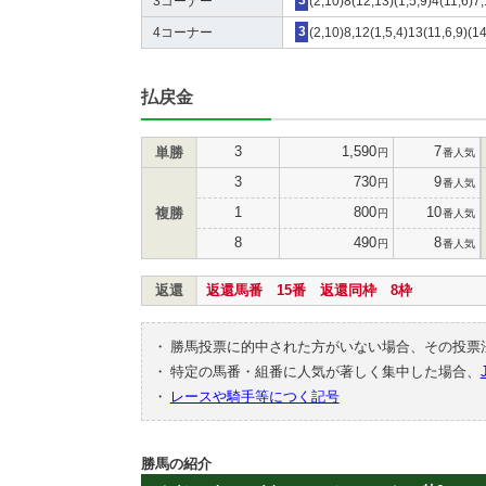
3コーナー
3
(2,10)8(12,13)(1,5,9)4(11,6)7
4コーナー
3
(2,10)8,12(1,5,4)13(11,6,9)(14
払戻金
3
1,590
7
単勝
円
番人気
3
730
9
円
番人気
1
800
10
複勝
円
番人気
8
490
8
円
番人気
返還
返還馬番 15番 返還同枠 8枠
・
勝馬投票に的中された方がいない場合、その投票
・
特定の馬番・組番に人気が著しく集中した場合、
・
レースや騎手等につく記号
勝馬の紹介