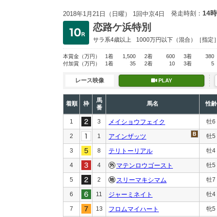
14時
発走時刻：
2018年1月21日（日曜） 1回中京4日
恋路ケ浜特別
サラ系4歳以上
1000万円以下
（混合）［指定
本賞金
（万円）
1着
1,500
2着
600
3着
380
付加賞
（万円）
1着
35
2着
10
3着
5
レース映像
PLAY
馬
着順
枠
馬名
性齢
番
1
3
メイショウフェイク
牡6
2
1
アインザッツ
牡5
3
8
テリトーリアル
牡4
4
4
マテンロウゴースト
牡5
5
2
スリーマキシマム
牡7
6
11
ジャーミネイト
牡4
7
13
フロムマイハート
牝5