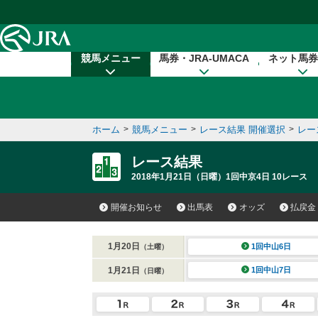
本文へ移動する
競馬メニュー
馬券・JRA-UMACA
ネット馬券
ホーム
>
競馬メニュー
>
レース結果 開催選択
>
レー
レース結果
2018年1月21日（日曜）1回中京4日 10レース
開催お知らせ
出馬表
オッズ
払戻金
1月20日
1回中山6日
（土曜）
1月21日
1回中山7日
（日曜）