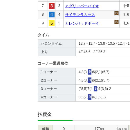
7
3
アグリッパーバイオ
牡5
8
4
サイモンラムセス
牡6
9
5
カレンバッドボーイ
牡6
タイム
ハロンタイム
12.7 - 11.7 - 13.8 - 13.5 - 12.4 - 1
上り
4F 46.6 - 3F 35.3
コーナー通過順位
1コーナー
4,8(3,
9
)6(2,1)(5,7)
2コーナー
4,8(3,
9
)6(2,1)(5,7)
3コーナー
(*8,5)7(4,
9
)1(3,6)-2
4コーナー
8,5(7,
9
)4,1,6,3,2
払戻金
9
170
1
単勝
円
番人気