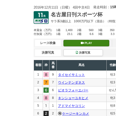
15
発走時刻：
2016年12月11日（日曜） 4回中京4日
名古屋日刊スポーツ杯
サラ系3歳以上
1000万円以下
（混合）（特指
本賞金
（万円）
1着
1,400
2着
560
3着
350
付加賞
（万円）
1着
23.1
2着
6.6
3着
3.3
レース映像
PLAY
決勝写真
決勝写真
馬
着順
枠
馬名
性齢
番
1
9
タイセイサミット
牡3
2
7
ウインテンダネス
牡3
3
6
ビオラフォーエバー
せん
4
8
キンショーユキヒメ
牝3
5
1
アドマイヤコリン
牡8
6
2
ケージーキンカメ
牡5