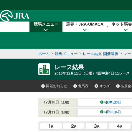
本文へ移動する
競馬メニュー
馬券・JRA-UMACA
ネット馬券
ホーム
>
競馬メニュー
>
レース結果 開催選択
>
レー
レース結果
2016年12月11日（日曜）4回中京4日 11レース
開催お知らせ
出馬表
オッズ
払戻金
12月10日
5回中山3日
（土曜）
12月11日
5回中山4日
（日曜）