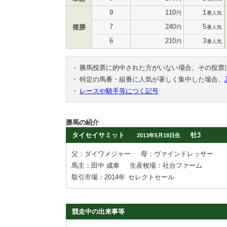
9
110
1
円
番人気
7
240
5
複勝
円
番人気
6
210
3
円
番人気
・
勝馬投票に的中された方がいない場合、その投票
・
特定の馬番・組番に人気が著しく集中した場合、
・
レースや騎手等につく記号
勝馬の紹介
タイセイサミット
牡3
2013年5月18日生
父：ダイワメジャー
母：ヴァインドレッサー
馬主：田中 成奉
生産牧場：社台ファーム
取引市場：2014年
セレクトセール
競走中の出来事等