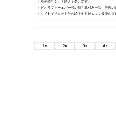
・
発走時刻を１５時３１分に変更。
・
ビオラフォーエバー号の騎手北村友一は，最後の
・
タイセイサミット号の騎手中谷雄太は，最後の直