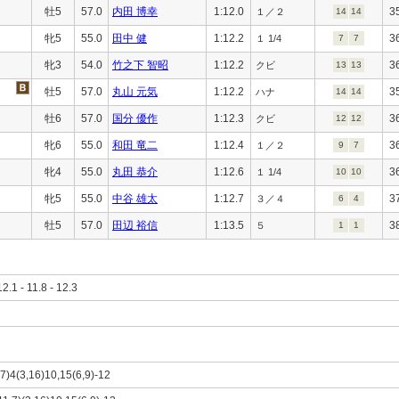
牡5
57.0
内田 博幸
1:12.0
3
１／２
14
14
牝5
55.0
田中 健
1:12.2
3
１ 1/4
7
7
牝3
54.0
竹之下 智昭
1:12.2
3
クビ
13
13
牡5
57.0
丸山 元気
1:12.2
3
ハナ
14
14
牡6
57.0
国分 優作
1:12.3
3
クビ
12
12
牝6
55.0
和田 竜二
1:12.4
3
１／２
9
7
牝4
55.0
丸田 恭介
1:12.6
3
１ 1/4
10
10
牝5
55.0
中谷 雄太
1:12.7
3
３／４
6
4
牡5
57.0
田辺 裕信
1:13.5
3
５
1
1
12.1 - 11.8 - 12.3
,7)4(3,16)10,15(6,9)-12