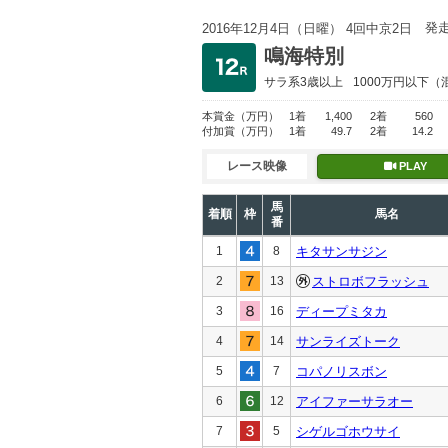
発
2016年12月4日（日曜） 4回中京2日
鳴海特別
サラ系3歳以上
1000万円以下
（
本賞金
（万円）
1着
1,400
2着
560
付加賞
（万円）
1着
49.7
2着
14.2
レース映像
PLAY
馬
着順
枠
馬名
番
1
8
キタサンサジン
2
13
ストロボフラッシュ
3
16
ディープミタカ
4
14
サンライズトーク
5
7
コパノリスボン
6
12
アイファーサラオー
7
5
シゲルゴホウサイ