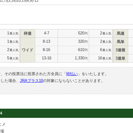
,11,7)(3,16)10,15(6,9)-12
1
4-7
520
2
枠連
馬連
番人気
円
番人気
1
8-13
320
2
馬単
番人気
円
番人気
2
8-16
610
6
ワイド
3連複
番人気
円
番人気
5
13-16
1,330
16
3連単
番人気
円
番人気
合、その投票法に投票された方全員に「
特払い
」をいたします。
中した場合、
JRAプラス10
の対象にならないことがあります。
4
ヒメ
牧場