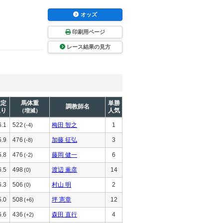
オッズ
印刷用ページ
レース結果の見方
推定
馬体重
単勝
調教師名
上り
人気
（増減）
6.1
522
梅田 智之
1
(-4)
5.9
476
加藤 征弘
3
(-8)
5.8
476
藤岡 健一
6
(-2)
6.5
498
渡辺 薫彦
14
(0)
6.3
506
村山 明
2
(0)
5.0
508
坪 憲章
12
(+6)
6.6
436
森田 直行
4
(+2)