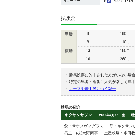
4コーナー
1(
8
,14)(2,5,13)(4
払戻金
8
190
単勝
円
8
110
円
13
180
複勝
円
16
260
円
・
勝馬投票に的中された方がいない場
・
特定の馬番・組番に人気が著しく集
・
レースや騎手等につく記号
勝馬の紹介
キタサンサジン
牡
2012年2月16日生
父：サウスヴィグラス
母：キタサン
馬主：(株)大野商事
生産牧場：米田