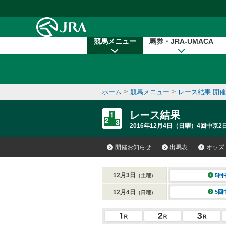
本文へ移動する
競馬メニュー
馬券・JRA-UMACA
ホーム
>
競馬メニュー
>
レース結果 開
レース結果
2016年12月4日（日曜）4回中京2日
開催お知らせ
出馬表
オッズ
12月3日
5回
（土曜）
12月4日
5回
（日曜）