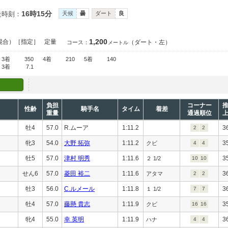
16時15分
走時刻：
天候
曇
ダート
良
1,200
混合）［指定］
定量
（ダート・左）
コース：
メートル
3着
350
4着
210
5着
140
3着
7.1
負担
コーナー
性齢
騎手名
タイム
着差
重量
通過順位
牡4
57.0
R.ムーア
1:11.2
3
2
2
牝3
54.0
大野 拓弥
1:11.2
3
クビ
4
4
牡5
57.0
津村 明秀
1:11.6
3
２ 1/2
10
10
せん6
57.0
菱田 裕二
1:11.6
3
アタマ
2
2
牡3
56.0
C.ルメール
1:11.8
3
１ 1/2
7
7
牡4
57.0
藤懸 貴志
1:11.9
3
クビ
16
16
牝4
55.0
幸 英明
1:11.9
3
ハナ
4
4