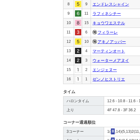
8
9
エンドレスシャイン
9
11
ラフィネシチー
10
15
キョウワエステル
11
6
フィラーレ
12
10
アキノアッパー
13
4
マーティンオート
14
3
ウォーターメアヌイ
15
2
エンジェヌー
16
1
ゼンノヒストリエ
タイム
ハロンタイム
12.6 - 10.8 - 11.6 - 
上り
4F 47.8 - 3F 36.2
コーナー通過順位
3コーナー
1(
8
,14)(5,13)2(11