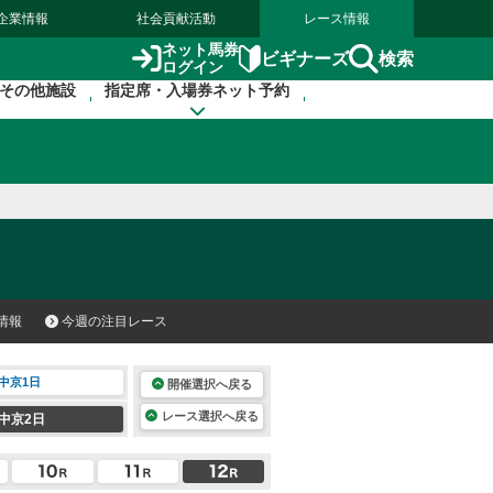
企業情報
社会貢献活動
レース情報
ネット馬券
検索
ビギナーズ
ログイン
その他施設
指定席・入場券ネット予約
情報
今週の注目レース
中京1日
開催選択へ戻る
レース選択へ戻る
中京2日