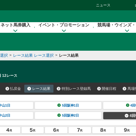
ニュース
ネット馬券購入
イベント・プロモーション
競馬場・ウインズ・
催選択
>
レース結果 レース選択
>
レース結果
 12レース
払戻金
レース結果
特別レース登録馬
開催日程
馬場
中山1日
5回阪神1日
4回
中山2日
5回阪神2日
4回