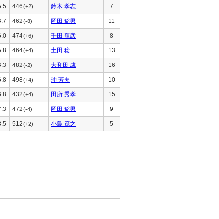
5.5
446
鈴木 孝志
7
(+2)
6.7
462
岡田 稲男
11
(-8)
6.0
474
千田 輝彦
8
(+6)
5.8
464
土田 稔
13
(+4)
6.3
482
大和田 成
16
(-2)
6.8
498
沖 芳夫
10
(+4)
6.8
432
田所 秀孝
15
(+4)
7.3
472
岡田 稲男
9
(-4)
8.5
512
小島 茂之
5
(+2)