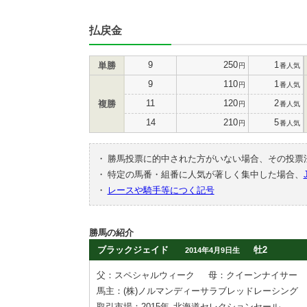
払戻金
9
250
1
単勝
円
番人気
9
110
1
円
番人気
11
120
2
複勝
円
番人気
14
210
5
円
番人気
・
勝馬投票に的中された方がいない場合、その投票
・
特定の馬番・組番に人気が著しく集中した場合、
・
レースや騎手等につく記号
勝馬の紹介
ブラックジェイド
牡2
2014年4月9日生
父：スペシャルウィーク
母：クイーンナイサー
馬主：(株)ノルマンディーサラブレッドレーシング
取引市場：2015年
北海道セレクションセール