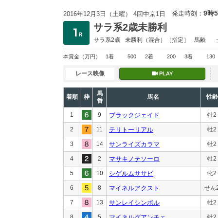
9時
発走時刻：
2016年12月3日（土曜） 4回中京1日
サラ系2歳未勝利
サラ系2歳
未勝利
（混合）［指定］
馬齢
本賞金
（万円）
1着
500
2着
200
3着
130
レース映像
PLAY
馬
着順
枠
馬名
性齢
番
1
9
ブラックジェイド
牡2
2
11
テリトーリアル
牡2
3
14
サンライズカラマ
牡2
4
2
マサキノテソーロ
牡2
5
10
シゲルムササビ
牝2
6
8
マイネルアクスト
せん
7
13
サンレイシンボル
牡2
8
5
マイネルグアンチェ
牡2