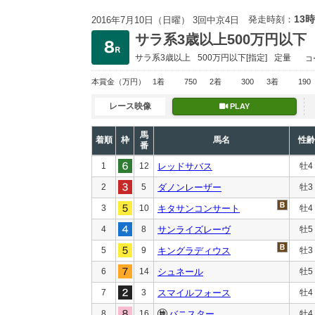
13時
発走時刻：
2016年7月10日（日曜） 3回中京4日
サラ系3歳以上500万円以下
サラ系3歳以上
500万円以下
[指定]
定量
コ
本賞金
（万円）
1着
750
2着
300
3着
190
レース映像
PLAY
馬
着順
枠
馬名
性齢
番
1
12
レッドサバス
牡4
2
5
ダノンレーザー
牡3
3
10
キタサンコンサート
牡4
4
8
サンライズレーヴ
牡5
5
9
キングラディウス
牡3
6
14
シュネール
牡5
7
3
スマイルフォース
牡4
8
16
バニスター
牡4