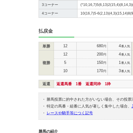
3コーナー
(*10,16,7)5(6,13)2(15,4)(8,14,3)
4コーナー
10(16,7)5-6(2,13)(4,3)(15,14)8(9
払戻金
12
680
4
単勝
円
番人気
12
200
4
円
番人気
5
150
1
複勝
円
番人気
10
170
3
円
番人気
返還
返還馬番 1番 返還同枠 1枠
・
勝馬投票に的中された方がいない場合、その投票
・
特定の馬番・組番に人気が著しく集中した場合、
・
レースや騎手等につく記号
勝馬の紹介