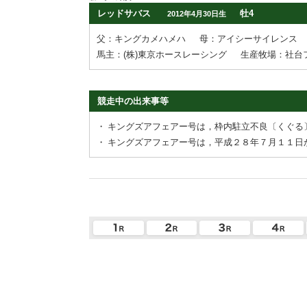
レッドサバス
牡4
2012年4月30日生
父：キングカメハメハ
母：アイシーサイレンス
馬主：(株)東京ホースレーシング
生産牧場：社台
競走中の出来事等
・
キングズアフェアー号は，枠内駐立不良〔くぐる
・
キングズアフェアー号は，平成２８年７月１１日