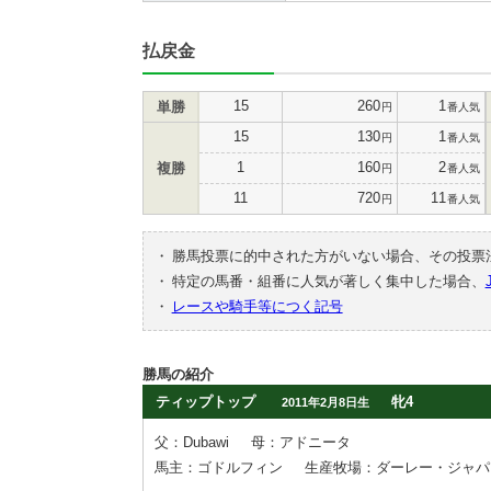
払戻金
15
260
1
単勝
円
番人気
15
130
1
円
番人気
1
160
2
複勝
円
番人気
11
720
11
円
番人気
・
勝馬投票に的中された方がいない場合、その投票
・
特定の馬番・組番に人気が著しく集中した場合、
・
レースや騎手等につく記号
勝馬の紹介
ティップトップ
牝4
2011年2月8日生
父：Dubawi
母：アドニータ
馬主：ゴドルフィン
生産牧場：ダーレー・ジャパ