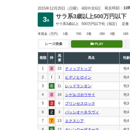
10
発走時刻：
2015年12月20日（日曜） 4回中京6日
サラ系3歳以上500万円以下
サラ系3歳以上
500万円以下
牝［指定］
定量
本賞金
（万円）
1着
700
2着
280
3着
180
レース映像
PLAY
馬
着順
枠
馬名
性齢
番
1
15
ティップトップ
牝4
2
1
ヒデノヒロイン
牝4
3
11
レッドランタン
牝3
4
16
シゲルゴホウサイ
牝3
5
6
プリンセスロック
牝3
6
3
パッシオーネラヴィ
牝4
7
13
エクスシア
牝4
8
12
カレンローザネーラ
牝3