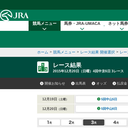
本文へ移動する
競馬メニュー
馬券・JRA-UMACA
ネット馬券
ホーム
>
競馬メニュー
>
レース結果 開催選択
>
レー
レース結果
2015年12月20日（日曜）4回中京6日 3レース
開催お知らせ
出馬表
オッズ
払戻金
12月19日
5回中山5日
（土曜）
12月20日
5回中山6日
（日曜）