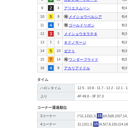
9
4
アリエスムーン
牝4
10
9
メイショウベルシア
牝4
11
7
ゴールドリボン
牝3
12
5
メイショウタラチネ
牝3
13
2
キクノサージ
牝3
14
10
ゼクト
牝3
15
14
ワンダーブライド
牝5
16
8
アカリアイドル
牝3
タイム
ハロンタイム
12.5 - 10.8 - 11.7 - 12.2 - 12.1 - 
上り
4F 49.0 - 3F 37.3
コーナー通過順位
3コーナー
(*11,12)(1,3,
15
)(4,5)(6,10)7,14
4コーナー
11,12(1,3,
15
)4,5(7,6,10)-(14,1