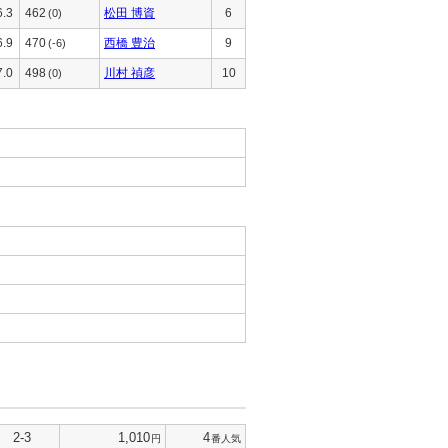
6.3
462
松田 博資
6
(0)
6.9
470
西橋 豊治
9
(-6)
7.0
498
川村 禎彦
10
(0)
2-3
1,010
4
円
番人気