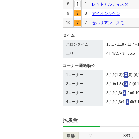
8
1
レッドアルティスタ
9
8
アイオシルケン
10
7
セルリアンコスモ
タイム
ハロンタイム
13.1 - 11.8 - 11.7 - 
上り
4F 47.5 - 3F 35.5
コーナー通過順位
1コーナー
8,4,9(1,3)(
2
,5)-(6
2コーナー
8,4-9(1,3)(
2
,5)(6,
3コーナー
8,4,9,1,3(
2
,5)(6,1
4コーナー
8,4,9,1,3(6,
2
)5(7,
払戻金
2
380
単勝
円