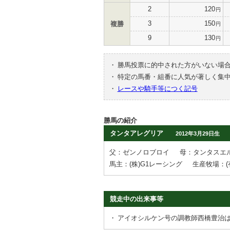
2
120
円
3
150
複勝
円
9
130
円
・
勝馬投票に的中された方がいない場
・
特定の馬番・組番に人気が著しく集
・
レースや騎手等につく記号
勝馬の紹介
タンタアレグリア
2012年3月29日生
父：ゼンノロブロイ
母：タンタスエ
馬主：(株)G1レーシング
生産牧場：
競走中の出来事等
・
アイオシルケン号の調教師西橋豊治