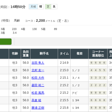
14時50分
走時刻：
天候
晴
芝
良
2,200
（特指）
馬齢
（芝・左）
コース：
メートル
3着
220
4着
130
5着
89
3着
3.4
負担
コーナー
性齢
騎手名
タイム
着差
重量
通過順位
牡3
56.0
吉田 隼人
2:14.9
3
6
6
6
6
牡3
56.0
北村 友一
2:15.0
3
１／２
4
4
5
5
牡3
56.0
松田 大作
2:15.1
3
３／４
3
3
3
3
牡3
56.0
菱田 裕二
2:15.2
3
１／２
2
2
2
2
牡3
56.0
松若 風馬
2:15.2
3
クビ
8
8
8
6
牡3
56.0
高倉 稜
2:15.5
3
１ 3/4
6
6
6
8
牡3
56.0
勝浦 正樹
2:15.8
3
１ 3/4
8
8
8
9