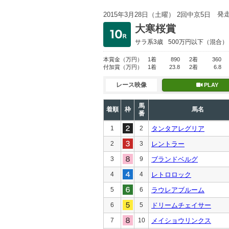
発
2015年3月28日（土曜） 2回中京5日
大寒桜賞
サラ系3歳
500万円以下
（混合）
本賞金
（万円）
1着
890
2着
360
付加賞
（万円）
1着
23.8
2着
6.8
レース映像
PLAY
馬
着順
枠
馬名
番
1
2
タンタアレグリア
2
3
レントラー
3
9
ブランドベルグ
4
4
レトロロック
5
6
ラウレアブルーム
6
5
ドリームチェイサー
7
10
メイショウリンクス