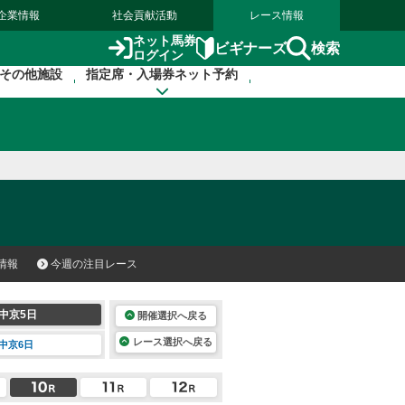
企業情報
社会貢献活動
レース情報
ネット馬券
検索
ビギナーズ
ログイン
その他施設
指定席・入場券ネット予約
情報
今週の注目レース
中京5日
開催選択へ戻る
レース選択へ戻る
中京6日