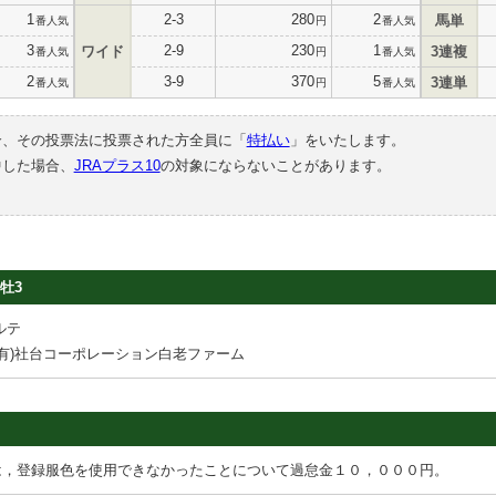
1
2-3
280
2
馬単
番人気
円
番人気
3
2-9
230
1
ワイド
3連複
番人気
円
番人気
2
3-9
370
5
3連単
番人気
円
番人気
合、その投票法に投票された方全員に「
特払い
」をいたします。
中した場合、
JRAプラス10
の対象にならないことがあります。
牡3
ルテ
(有)社台コーポレーション白老ファーム
は，登録服色を使用できなかったことについて過怠金１０，０００円。