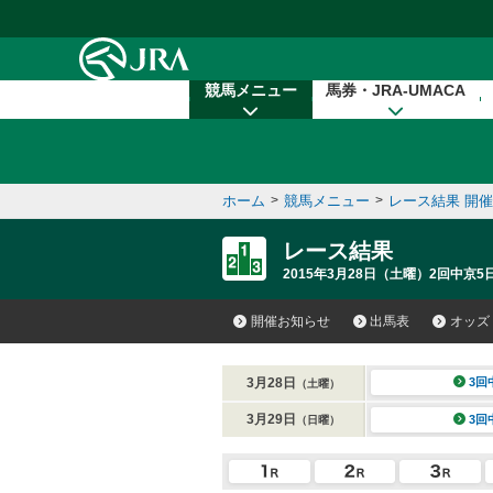
本文へ移動する
競馬メニュー
馬券・JRA-UMACA
ホーム
>
競馬メニュー
>
レース結果 開
レース結果
2015年3月28日（土曜）2回中京5日
開催お知らせ
出馬表
オッズ
3月28日
3回
（土曜）
3月29日
3回
（日曜）