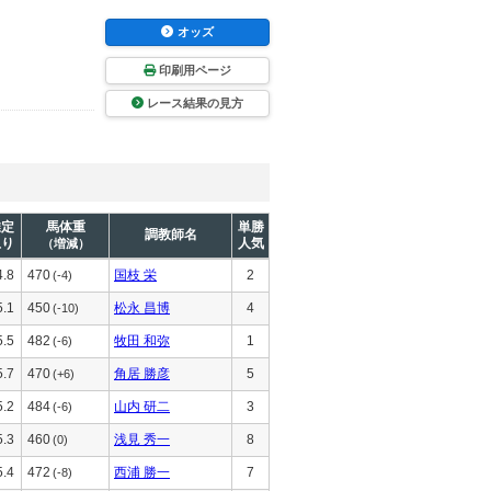
オッズ
印刷用ページ
レース結果の見方
推定
馬体重
単勝
調教師名
上り
人気
（増減）
4.8
470
国枝 栄
2
(-4)
5.1
450
松永 昌博
4
(-10)
5.5
482
牧田 和弥
1
(-6)
5.7
470
角居 勝彦
5
(+6)
5.2
484
山内 研二
3
(-6)
5.3
460
浅見 秀一
8
(0)
5.4
472
西浦 勝一
7
(-8)