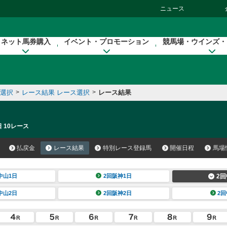
ニュース
ネット馬券購入
イベント・プロモーション
競馬場・ウインズ・
催選択
>
レース結果 レース選択
>
レース結果
 10レース
払戻金
レース結果
特別レース登録馬
開催日程
馬場
中山1日
2回阪神1日
2回
中山2日
2回阪神2日
2回