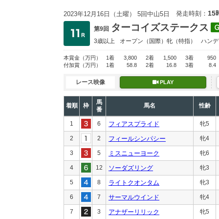
15
発走時刻：
2023年12月16日（土曜） 5回中山5日
ターコイズステークス
第9回
3歳以上
オープン
（国際）牝（特指）
ハンデ
本賞金
（万円）
1着
3,800
2着
1,500
3着
950
付加賞
（万円）
1着
58.8
2着
16.8
3着
8.4
レース映像
PLAY
馬
着順
枠
馬名
性齢
番
1
6
フィアスプライド
牝5
2
2
フィールシンパシー
牝4
3
5
ミスニューヨーク
牝6
4
12
ソーダズリング
牝3
5
8
ライトクオンタム
牝3
6
7
サーマルウインド
牝4
7
3
アナザーリリック
牝5