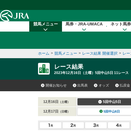
本文へ移動する
競馬メニュー
馬券・JRA-UMACA
ネット馬券
ホーム
>
競馬メニュー
>
レース結果 開催選択
>
レー
レース結果
2023年12月16日（土曜）5回中山5日 11レース
開催お知らせ
出馬表
オッズ
払戻金
12月16日
5回中山5日
（土曜）
12月17日
5回中山6日
（日曜）