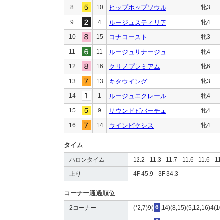
8
10
ヒップホップソウル
牝3
9
4
ルージュスティリア
牝4
10
15
コナコースト
牝3
11
11
ルージュリナージュ
牝4
12
16
クリノプレミアム
牝6
13
13
キタウイング
牝3
14
1
ルージュエクレール
牝4
15
9
サウンドビバーチェ
牝4
16
14
ウインピクシス
牝4
タイム
ハロンタイム
12.2 - 11.3 - 11.7 - 11.6 - 11.6 - 1
上り
4F 45.9 - 3F 34.3
コーナー通過順位
2コーナー
(*2,7)9(
6
,14)(8,15)(5,12,16)4(1