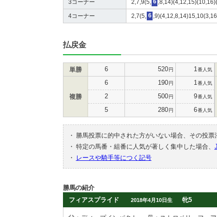
3コーナー
2,7,9(5,
6
,8,14)(4,12,15)(10,16)
4コーナー
2,7(5,
6
,9)(4,12,8,14)15,10(3,16
払戻金
6
520
1
単勝
円
番人気
6
190
1
円
番人気
2
500
9
複勝
円
番人気
5
280
6
円
番人気
・
勝馬投票に的中された方がいない場合、その投票
・
特定の馬番・組番に人気が著しく集中した場合、
・
レースや騎手等につく記号
勝馬の紹介
フィアスプライド
牝5
2018年4月10日生