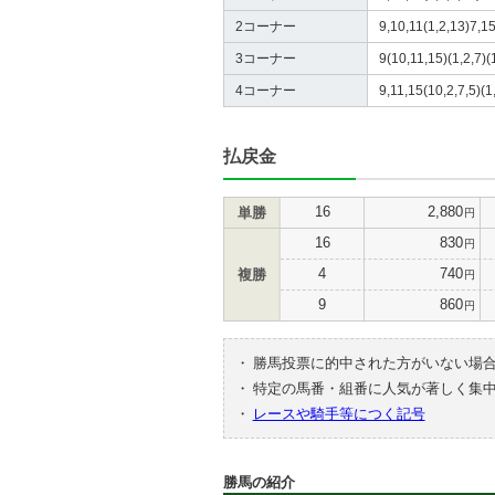
2コーナー
9,10,11(1,2,13)7,15
3コーナー
9(10,11,15)(1,2,7)(
4コーナー
9,11,15(10,2,7,5)(1
払戻金
16
2,880
単勝
円
16
830
円
4
740
複勝
円
9
860
円
・
勝馬投票に的中された方がいない場
・
特定の馬番・組番に人気が著しく集
・
レースや騎手等につく記号
勝馬の紹介