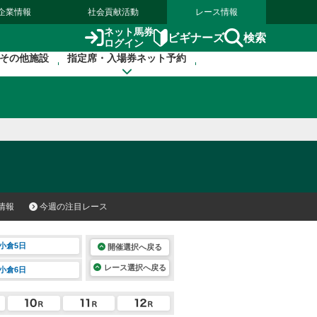
企業情報
社会貢献活動
レース情報
ネット馬券
検索
ビギナーズ
ログイン
その他施設
指定席・入場券ネット予約
情報
今週の注目レース
小倉5日
開催選択へ戻る
レース選択へ戻る
小倉6日