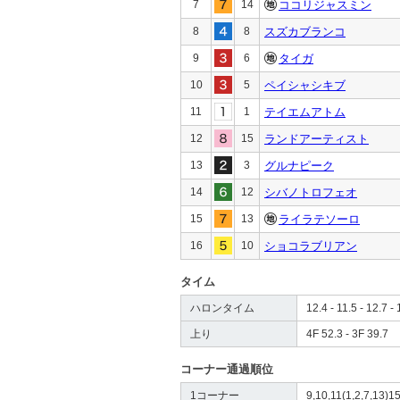
7
14
ココリジャスミン
8
8
スズカブランコ
9
6
タイガ
10
5
ペイシャシキブ
11
1
テイエムアトム
12
15
ランドアーティスト
13
3
グルナピーク
14
12
シバノトロフェオ
15
13
ライラテソーロ
16
10
ショコラブリアン
タイム
ハロンタイム
12.4 - 11.5 - 12.7 - 
上り
4F 52.3 - 3F 39.7
コーナー通過順位
1コーナー
9,10,11(1,2,7,13)15