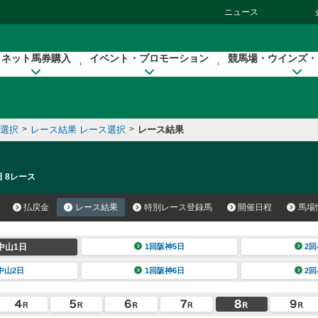
ニュース
ネット馬券購入
イベント・プロモーション
競馬場・ウインズ・
催選択
>
レース結果 レース選択
>
レース結果
日 8レース
払戻金
レース結果
特別レース登録馬
開催日程
馬場
中山1日
1回阪神5日
2回
中山2日
1回阪神6日
2回