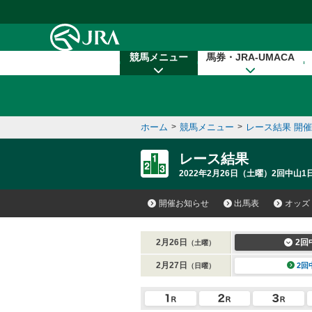
本文へ移動する
競馬メニュー
馬券・JRA-UMACA
ホーム
>
競馬メニュー
>
レース結果 開
レース結果
2022年2月26日（土曜）2回中山1
開催お知らせ
出馬表
オッズ
2月26日
2回
（土曜）
2月27日
2回
（日曜）