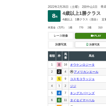
発
2022年2月26日（土曜） 2回中山1日
4歳以上1勝クラス
4歳以上
1勝クラス
（混合）
定
本賞金
（万円）
1着
770
2着
310
レース映像
PLAY
決勝写真
決勝写真
馬
着順
枠
馬名
番
1
16
オウケンロジータ
2
4
アメリカンエール
3
9
コスモコラッジョ
4
2
ジジ
5
7
キングスバーンズ
6
11
タイセイマーベル