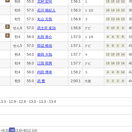
牝6
55.0
北村 宏司
1:56.1
3
１
15
15
12
10
牡6
57.0
石川 裕紀人
1:56.3
3
１ 1/2
14
14
13
12
牡5
57.0
丸山 元気
1:56.8
3
３
12
13
14
13
せん6
57.0
武士沢 友治
1:56.8
4
クビ
9
10
8
4
牡4
56.0
丸田 恭介
1:57.0
4
１ 1/4
4
4
5
8
せん5
57.0
田辺 裕信
1:57.1
4
クビ
8
8
2
3
牝4
54.0
柴田 大知
1:57.7
4
４
12
10
15
14
牡4
56.0
江田 照男
1:57.7
4
クビ
15
16
15
14
牡4
56.0
内田 博幸
1:58.2
4
３
4
4
8
14
牝5
55.0
武 豊
2:00.1
4
大差
2
2
2
4
13.3 - 12.9 - 12.6 - 13.0 - 13.3 - 13.4
-(4,5)
16
(3,6)-8(12,14)