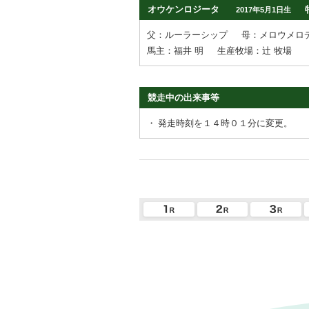
オウケンロジータ
2017年5月1日生
父：ルーラーシップ
母：メロウメロ
馬主：福井 明
生産牧場：辻 牧場
競走中の出来事等
・
発走時刻を１４時０１分に変更。