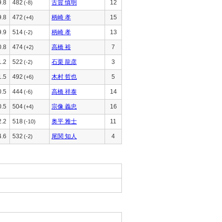
9.8
482
古賀 慎明
12
(-8)
9.8
472
柄崎 孝
15
(+4)
9.9
514
柄崎 孝
13
(-2)
0.8
474
高橋 裕
7
(+2)
1.2
522
石栗 龍彦
3
(-2)
1.5
492
木村 哲也
5
(+6)
0.5
444
高橋 祥泰
14
(-6)
0.5
504
宗像 義忠
16
(+4)
2.2
518
奥平 雅士
11
(-10)
4.6
532
尾関 知人
4
(-2)