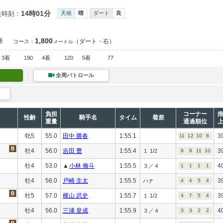
14時01分
走時刻：
天候
晴
ダート
良
1,800
量
（ダート・右）
コース：
メートル
3着
190
4着
120
5着
77
全周パトロール
負担
コーナー
性齢
騎手名
タイム
着差
重量
通過順位
牝5
55.0
田中 勝春
1:55.1
3
11
12
10
8
牡4
56.0
吉田 豊
1:55.4
3
１ 1/2
9
9
11
10
牡4
53.0
▲
小林 脩斗
1:55.5
4
３／４
1
1
1
1
牡4
56.0
戸崎 圭太
1:55.5
3
ハナ
4
4
5
4
牡5
57.0
横山 武史
1:55.7
3
１ 1/2
4
7
5
4
牡4
56.0
三浦 皇成
1:55.9
4
３／４
3
3
2
2