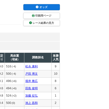
オッズ
印刷用ページ
レース結果の見方
推定
馬体重
単勝
調教師名
上り
人気
（増減）
9.0
516
松永 康利
9
(-4)
9.2
500
戸田 博文
10
(-4)
0.1
496
堀井 雅広
8
(+6)
9.6
494
田島 俊明
6
(+6)
9.8
524
加藤 征弘
1
(+2)
0.4
500
池上 昌和
2
(0)