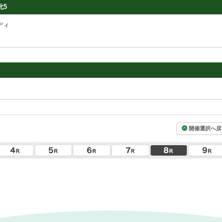
牝5
ディ
開催選択へ戻