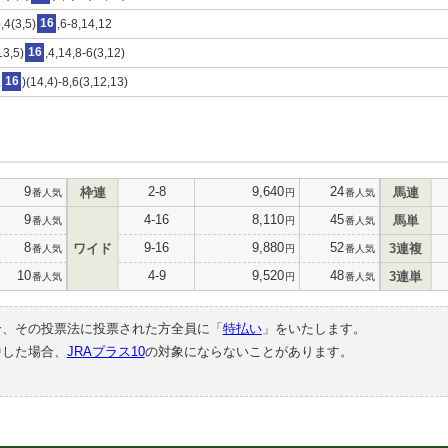
,4(3,5)
16
,6-8,14,12
13,5)
16
,4,14,8-6(3,12)
,
16
)(14,4)-8,6(3,12,13)
9
2-8
9,640
24
枠連
馬連
番人気
円
番人気
9
4-16
8,110
45
馬単
番人気
円
番人気
8
9-16
9,880
52
ワイド
3連複
番人気
円
番人気
10
4-9
9,520
48
3連単
番人気
円
番人気
合、その投票法に投票された方全員に「
特払い
」をいたします。
中した場合、
JRAプラス10
の対象にならないことがあります。