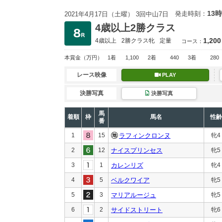
13時
発走時刻：
2021年4月17日（土曜） 3回中山7日
4歳以上2勝クラス
1,200
4歳以上
2勝クラス
牝
定量
コース：
本賞金
（万円）
1着
1,100
2着
440
3着
280
レース映像
PLAY
決勝写真
決勝写真
馬
着順
枠
馬名
性齢
番
1
15
ラフィンクロンヌ
牝4
2
12
ナイスプリンセス
牝5
3
1
カレンリズ
牝4
4
5
ベルクワイア
牝5
5
3
マリアルージュ
牝5
6
2
サイドストリート
牝6