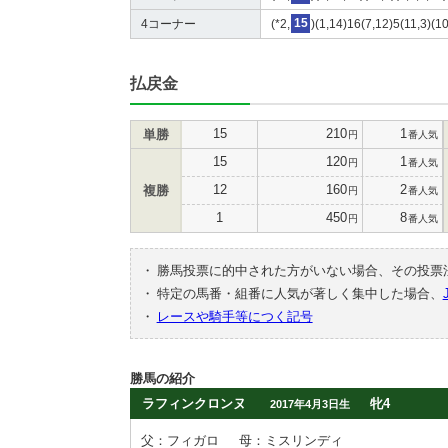
4コーナー
(*2,
15
)(1,14)16(7,12)5(11,3)(10
払戻金
15
210
1
単勝
円
番人気
15
120
1
円
番人気
12
160
2
複勝
円
番人気
1
450
8
円
番人気
・
勝馬投票に的中された方がいない場合、その投票
・
特定の馬番・組番に人気が著しく集中した場合、
・
レースや騎手等につく記号
勝馬の紹介
ラフィンクロンヌ
牝4
2017年4月3日生
父：フィガロ
母：ミスリンディ