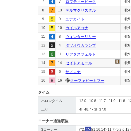
7
7
ロフティーピーク
牝4
8
13
デルマクリスタル
牝4
9
9
ユナカイト
牝5
10
10
カイルアコナ
牝4
11
8
ウィンターリリー
牝5
12
4
タツオウカランブ
牝6
13
11
リフタスフェルト
牝5
14
14
セイドアモール
牝5
15
6
サノマナ
牝4
16
16
クーファピーカブー
牝5
タイム
ハロンタイム
12.0 - 10.8 - 11.7 - 11.9 - 11.8 - 1
上り
4F 48.7 - 3F 37.0
コーナー通過順位
3コーナー
(*2,
15
)(1,16,14)(11,7)(5,3,6,12