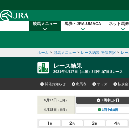
本文へ移動する
競馬メニュー
馬券・JRA-UMACA
ネット馬券
ホーム
>
競馬メニュー
>
レース結果 開催選択
>
レー
レース結果
2021年4月17日（土曜）3回中山7日 8レース
開催お知らせ
出馬表
オッズ
払戻金
4月17日
3回中山7日
（土曜）
4月18日
3回中山8日
（日曜）