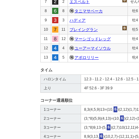
7
2
エスペルト
せん
8
8
タニマサベーカ
牡6
9
3
ハディア
牡4
10
11
プレイングラン
牡5
11
12
マーシゴッドレッグ
牡4
12
4
ユーアーマイソウル
牡4
13
5
アポロリリー
牝4
タイム
ハロンタイム
12.3 - 11.2 - 12.4 - 12.6 - 12.5 - 1
上り
4F 52.6 - 3F 39.9
コーナー通過順位
1コーナー
8,3(4,5,9)13=(10,
6
)(2,12)(1,7)1
2コーナー
(3,*8)(5,9)(4,13)=(10,
6
)(2,12)-(
3コーナー
(3,*8)9,13-(5,
6
)(2,7)10(12,11)4
4コーナー
8,9(3,13,
6
)(10,2,7)-(12,11,1)-(5