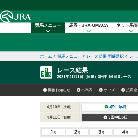
本文へ移動する
競馬メニュー
馬券・JRA-UMACA
ネット馬券
ホーム
>
競馬メニュー
>
レース結果 開催選択
>
レー
レース結果
2021年4月11日（日曜）3回中山6日 8レース
開催お知らせ
出馬表
オッズ
払戻金
4月10日
3回中山5日
（土曜）
4月11日
3回中山6日
（日曜）