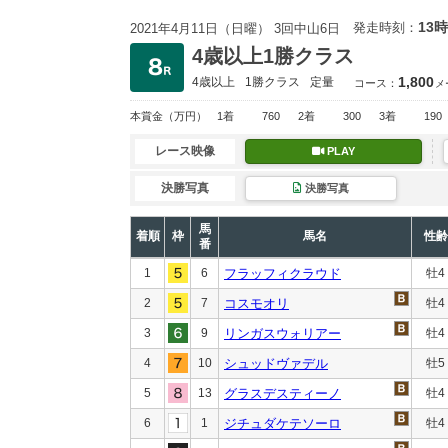
13時
発走時刻：
2021年4月11日（日曜） 3回中山6日
4歳以上1勝クラス
1,800
4歳以上
1勝クラス
定量
コース：
メ
本賞金
（万円）
1着
760
2着
300
3着
190
レース映像
PLAY
決勝写真
決勝写真
馬
着順
枠
馬名
性齢
番
1
6
フラッフィクラウド
牡4
2
7
コスモオリ
牡4
3
9
リンガスウォリアー
牡4
4
10
シュッドヴァデル
牡5
5
13
グラスデスティーノ
牡4
6
1
ジチュダケテソーロ
牡4