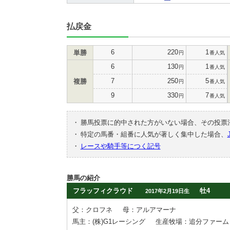
払戻金
6
220
1
単勝
円
番人気
6
130
1
円
番人気
7
250
5
複勝
円
番人気
9
330
7
円
番人気
・
勝馬投票に的中された方がいない場合、その投票
・
特定の馬番・組番に人気が著しく集中した場合、
・
レースや騎手等につく記号
勝馬の紹介
フラッフィクラウド
牡4
2017年2月19日生
父：クロフネ
母：アルアマーナ
馬主：(株)G1レーシング
生産牧場：追分ファーム