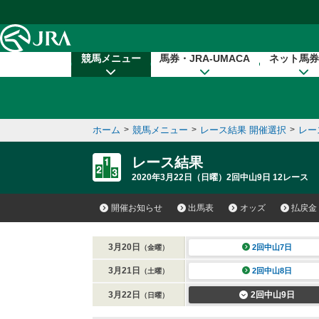
本文へ移動する
競馬メニュー
馬券・JRA-UMACA
ネット馬券
ホーム
>
競馬メニュー
>
レース結果 開催選択
>
レー
レース結果
2020年3月22日（日曜）2回中山9日 12レース
開催お知らせ
出馬表
オッズ
払戻金
3月20日
2回中山7日
（金曜）
3月21日
2回中山8日
（土曜）
3月22日
2回中山9日
（日曜）