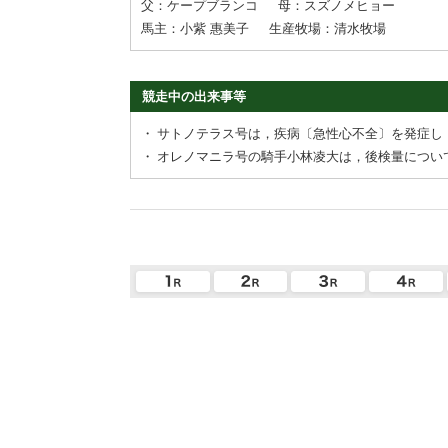
父：ケープブランコ
母：スズノメヒョー
馬主：小紫 惠美子
生産牧場：清水牧場
競走中の出来事等
・
サトノテラス号は，疾病〔急性心不全〕を発症し
・
オレノマニラ号の騎手小林凌大は，後検量につい