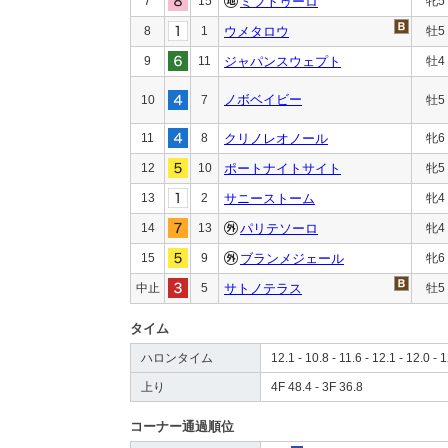
7
15
ミフトゥーロ
牝5
8
1
ウメタロウ
牡5
9
11
ジャパンスウェプト
牡4
ノボベイビー
10
7
牡5
11
8
クリノレオノール
牝6
12
10
ポートナイトサイト
牝5
13
2
サニーストーム
牝4
14
13
パリテソーロ
牝4
15
9
ブランメジェール
牝6
中止
5
サトノテラス
牡5
タイム
ハロンタイム
12.1 - 10.8 - 11.6 - 12.1 - 12.0 - 
上り
4F 48.4 - 3F 36.8
コーナー通過順位