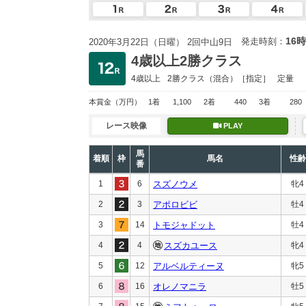
16時
発走時刻：
2020年3月22日（日曜） 2回中山9日
4歳以上2勝クラス
4歳以上
2勝クラス
（混合）［指定］
定量
本賞金
（万円）
1着
1,100
2着
440
3着
280
レース映像
PLAY
馬
着順
枠
馬名
性齢
番
1
6
スズノウメ
牝4
2
3
アポロビビ
牡4
3
14
トモジャドット
牡4
4
4
スズカユース
牝4
5
12
アルベルティーヌ
牝5
6
16
オレノマニラ
牡5