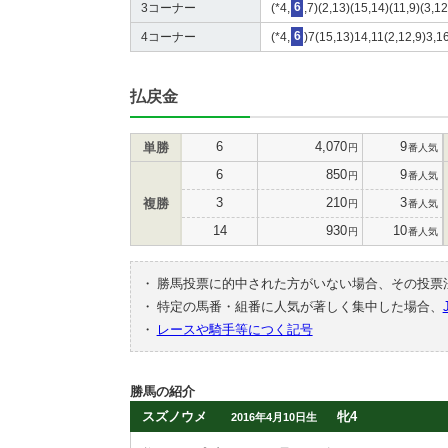
3コーナー
(*4,
6
,7)(2,13)(15,14)(11,9)(3,12
4コーナー
(*4,
6
)7(15,13)14,11(2,12,9)3,1
払戻金
6
4,070
9
単勝
円
番人気
6
850
9
円
番人気
3
210
3
複勝
円
番人気
14
930
10
円
番人気
・
勝馬投票に的中された方がいない場合、その投票
・
特定の馬番・組番に人気が著しく集中した場合、
・
レースや騎手等につく記号
勝馬の紹介
スズノウメ
牝4
2016年4月10日生