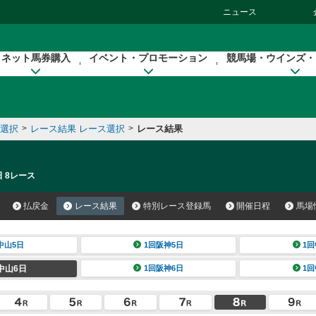
ニュース
ネット馬券購入
イベント・プロモーション
競馬場・ウインズ・
催選択
>
レース結果 レース選択
>
レース結果
日 8レース
払戻金
レース結果
特別レース登録馬
開催日程
馬場
中山5日
1回阪神5日
1回
中山6日
1回阪神6日
1回