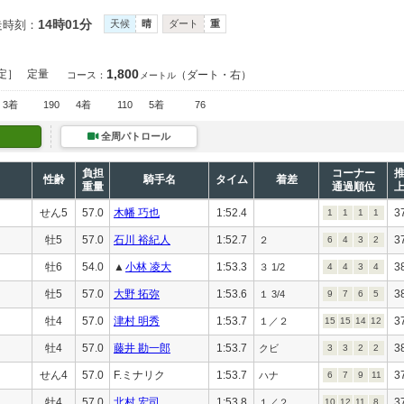
14時01分
走時刻：
天候
晴
ダート
重
1,800
定］
定量
（ダート・右）
コース：
メートル
3着
190
4着
110
5着
76
全周パトロール
負担
コーナー
性齢
騎手名
タイム
着差
重量
通過順位
せん5
57.0
木幡 巧也
1:52.4
3
1
1
1
1
牡5
57.0
石川 裕紀人
1:52.7
3
２
6
4
3
2
牡6
54.0
▲
小林 凌大
1:53.3
3
３ 1/2
4
4
3
4
牡5
57.0
大野 拓弥
1:53.6
3
１ 3/4
9
7
6
5
牡4
57.0
津村 明秀
1:53.7
3
１／２
15
15
14
12
牡4
57.0
藤井 勘一郎
1:53.7
3
クビ
3
3
2
2
せん4
57.0
F.ミナリク
1:53.7
3
ハナ
6
7
9
11
牡4
57.0
北村 宏司
1:53.8
3
１／２
10
12
11
8