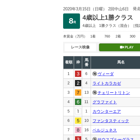
発
2020年3月15日（日曜） 2回中山6日
4歳以上1勝クラス
4歳以上
1勝クラス
（混合）［指
本賞金
（万円）
1着
760
2着
300
レース映像
PLAY
馬
着順
枠
馬名
番
1
6
ヴィーダ
2
4
ライトカラカゼ
3
13
チェリートリトン
4
11
グラファイト
5
1
カウンターエア
6
10
ファンタスティック
7
16
ベルジュネス
8
5
サウスブルーグラス