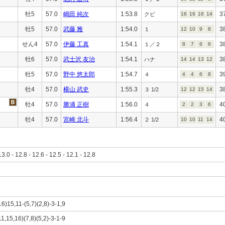
牡5
57.0
嶋田 純次
1:53.8
3
クビ
16
16
16
14
牡5
57.0
武藤 雅
1:54.0
3
１
12
10
9
8
せん4
57.0
伊藤 工真
1:54.1
3
１／２
8
7
6
6
牡6
57.0
武士沢 友治
1:54.1
3
ハナ
14
14
13
12
牡5
57.0
野中 悠太郎
1:54.7
3
４
4
4
6
8
牡4
57.0
横山 武史
1:55.3
3
３ 1/2
12
12
15
14
牡4
57.0
勝浦 正樹
1:56.0
4
４
2
2
3
6
牡4
57.0
宮崎 北斗
1:56.4
4
２ 1/2
10
10
11
14
13.0 - 12.8 - 12.6 - 12.5 - 12.1 - 12.8
16)15,11-(5,7)(2,8)-3-1,9
11,15,16)(7,8)(5,2)-3-1-9