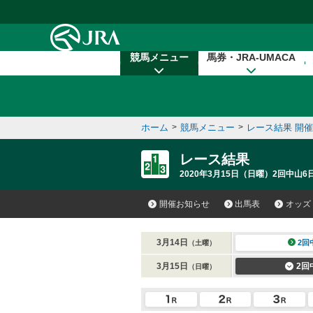
本文へ移動する
競馬メニュー
馬券・JRA-UMACA
ホーム
>
競馬メニュー
>
レース結果 開
レース結果
2020年3月15日（日曜）2回中山6
開催お知らせ
出馬表
オッズ
3月14日
2回
（土曜）
3月15日
2回
（日曜）