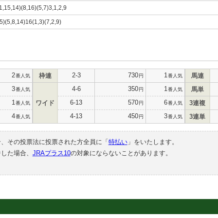
1,15,14)(8,16)(5,7)3,1,2,9
5)(5,8,14)16(1,3)(7,2,9)
2
2-3
730
1
枠連
馬連
番人気
円
番人気
3
4-6
350
1
馬単
番人気
円
番人気
1
6-13
570
6
ワイド
3連複
番人気
円
番人気
4
4-13
450
3
3連単
番人気
円
番人気
合、その投票法に投票された方全員に「
特払い
」をいたします。
中した場合、
JRAプラス10
の対象にならないことがあります。