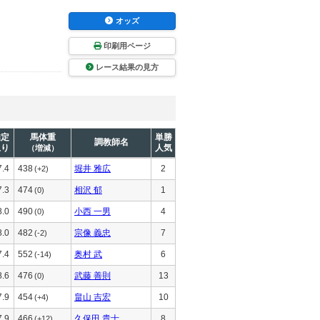
オッズ
印刷用ページ
レース結果の見方
推定
馬体重
単勝
調教師名
上り
人気
（増減）
7.4
438
堀井 雅広
2
(+2)
7.3
474
相沢 郁
1
(0)
8.0
490
小西 一男
4
(0)
8.0
482
宗像 義忠
7
(-2)
7.4
552
奥村 武
6
(-14)
8.6
476
武藤 善則
13
(0)
7.9
454
畠山 吉宏
10
(+4)
7.9
466
久保田 貴士
8
(+12)