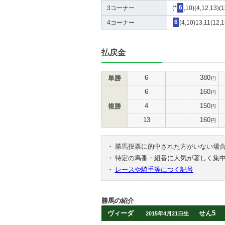
3コーナー
(*
6
,10)(4,12,13)(1
4コーナー
6
(4,10)13,11(12,1
払戻金
6
380
単勝
円
6
160
円
4
150
複勝
円
13
160
円
・
勝馬投票に的中された方がいない場
・
特定の馬番・組番に人気が著しく集
・
レースや騎手等につく記号
勝馬の紹介
ヴィーダ
せん5
2015年4月21日生