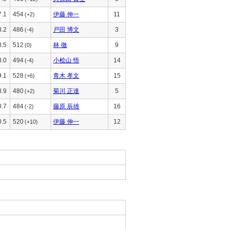
7.1
454
伊藤 伸一
11
(+2)
8.2
486
戸田 博文
3
(-4)
8.5
512
林 徹
9
(0)
8.0
494
小桧山 悟
14
(-4)
9.1
528
青木 孝文
15
(+6)
8.9
480
菊川 正達
5
(+2)
0.7
484
藤原 辰雄
16
(-2)
0.5
520
伊藤 伸一
12
(+10)