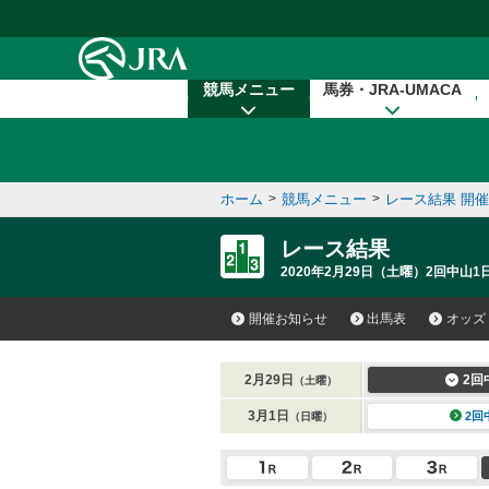
本文へ移動する
競馬メニュー
馬券・JRA-UMACA
ホーム
>
競馬メニュー
>
レース結果 開
レース結果
2020年2月29日（土曜）2回中山1
開催お知らせ
出馬表
オッズ
2月29日
2回
（土曜）
3月1日
2回
（日曜）