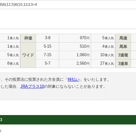
,9)6(12,5)8(10,11)13=4
1
3-8
970
5
枠連
馬連
番人気
円
番人気
1
5-15
510
4
馬単
番人気
円
番人気
5
7-15
1,060
10
ワイド
3連複
番人気
円
番人気
8
5-7
2,560
27
3連単
番人気
円
番人気
合、その投票法に投票された方全員に「
特払い
」をいたします。
中した場合、
JRAプラス10
の対象にならないことがあります。
3
ラ