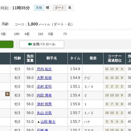
11時35分
走時刻：
天候
晴
ダート
良
1,800
馬齢
（ダート・右）
コース：
メートル
3着
180
4着
110
5着
73
全周パトロール
負担
コーナー
性齢
騎手名
タイム
着差
重量
通過順位
牡3
56.0
丹内 祐次
1:54.9
3
11
12
8
4
牡3
56.0
大野 拓弥
1:54.9
3
クビ
11
11
12
9
牡3
56.0
北村 宏司
1:55.1
3
３／４
2
2
2
2
牡3
56.0
内田 博幸
1:55.4
3
２
13
13
13
9
牡3
56.0
津村 明秀
1:55.6
3
１
8
7
8
8
牡3
56.0
丸山 元気
1:55.7
4
１／２
10
10
3
2
牝3
51.0
▲
山田 敬士
1:55.7
4
ハナ
5
5
4
4
牡3
56.0
石橋 脩
1:55.7
3
アタマ
15
15
10
6