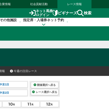
企業情報
社会貢献活動
レース情報
ネット馬券
検索
ビギナーズ
ログイン
その他施設
指定席・入場券ネット予約
情報
今週の注目レース
中京1日
開催選択へ戻る
レース選択へ戻る
中京2日