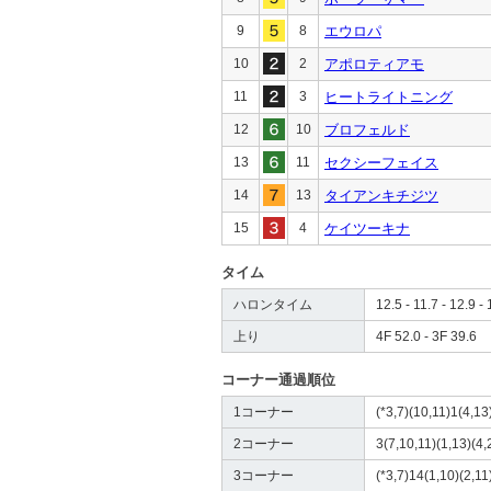
9
8
エウロパ
10
2
アポロティアモ
11
3
ヒートライトニング
12
10
ブロフェルド
13
11
セクシーフェイス
14
13
タイアンキチジツ
15
4
ケイツーキナ
タイム
ハロンタイム
12.5 - 11.7 - 12.9 - 
上り
4F 52.0 - 3F 39.6
コーナー通過順位
1コーナー
(*3,7)(10,11)1(4,13
2コーナー
3(7,10,11)(1,13)(4,
3コーナー
(*3,7)14(1,10)(2,11