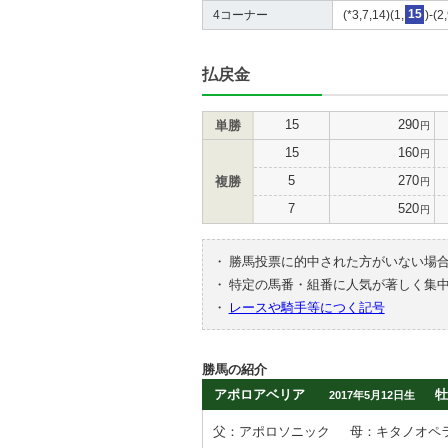
4コーナー
(*3,7,14)(1,
15
)-(2
払戻金
15
290
単勝
円
15
160
円
5
270
複勝
円
7
520
円
・
勝馬投票に的中された方がいない場
・
特定の馬番・組番に人気が著しく集
・
レースや騎手等につく記号
勝馬の紹介
アポロアベリア
牡
2017年5月12日生
父：アポロソニック
母：キタノオペ