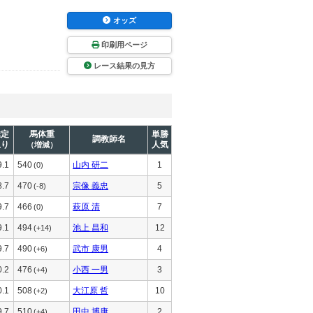
オッズ
印刷用ページ
レース結果の見方
推定
馬体重
単勝
調教師名
上り
人気
（増減）
9.1
540
山内 研二
1
(0)
8.7
470
宗像 義忠
5
(-8)
9.7
466
萩原 清
7
(0)
9.1
494
池上 昌和
12
(+14)
9.7
490
武市 康男
4
(+6)
0.2
476
小西 一男
3
(+4)
0.1
508
大江原 哲
10
(+2)
9.7
510
田中 博康
2
(+4)