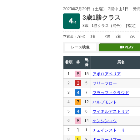
発
2020年2月29日（土曜） 2回中山1日
3歳1勝クラス
3歳
1勝クラス
（混合）［指定］
本賞金
（万円）
1着
730
2着
290
レース映像
PLAY
馬
着順
枠
馬名
番
1
15
アポロアベリア
2
5
フリーフロー
3
7
フラッフィクラウド
4
12
ハルプモント
5
6
マイネルアストリア
6
14
ケンシンコウ
7
1
チェインストーリー
8
9
ポーラーサマー