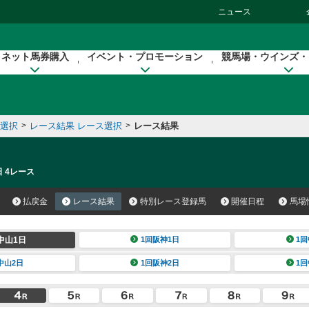
ニュース
ネット馬券購入
イベント・プロモーション
競馬場・ウインズ・
催選択
>
レース結果 レース選択
>
レース結果
日 4レース
払戻金
レース結果
特別レース登録馬
開催日程
馬場
中山1日
1回阪神1日
1回
中山2日
1回阪神2日
1回