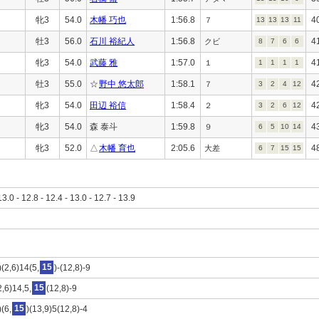
牝3
54.0
木幡 巧也
1:56.8
4
７
13
13
13
11
牡3
56.0
石川 裕紀人
1:56.8
4
クビ
8
7
6
6
牝3
54.0
武藤 雅
1:57.0
4
１
1
1
1
1
牡3
55.0
☆
野中 悠太郎
1:58.1
4
７
3
2
4
12
牝3
54.0
田辺 裕信
1:58.4
4
２
3
2
6
12
牝3
54.0
森 泰斗
1:59.8
4
９
6
5
10
14
牝3
52.0
△
木幡 育也
2:05.6
4
大差
6
7
15
15
13.0 - 12.8 - 12.4 - 13.0 - 12.7 - 13.9
)(2,6)14(5,
15
)-(12,8)-9
2,6)14,5,
15
(12,8)-9
)(6,
15
)(13,9)5(12,8)-4