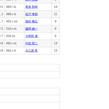
0.5
460
尾形 和幸
14
(-4)
1.1
488
岩戸 孝樹
11
(-4)
1.7
452
堀井 雅広
9
(-10)
2.5
518
藤岡 健一
8
(+4)
2.7
434
大和田 成
6
(0)
3.8
492
中舘 英二
13
(+4)
8.8
462
大江原 哲
15
(-4)