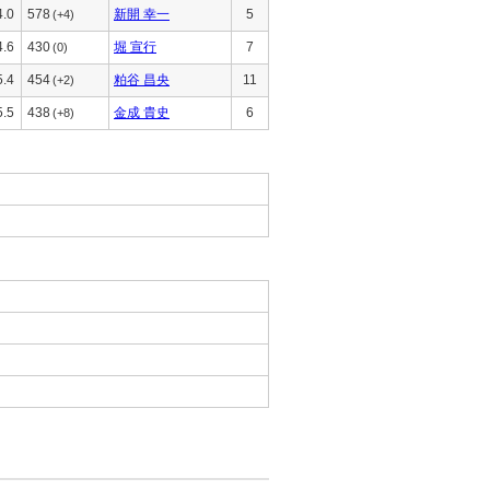
4.0
578
新開 幸一
5
(+4)
4.6
430
堀 宣行
7
(0)
5.4
454
粕谷 昌央
11
(+2)
5.5
438
金成 貴史
6
(+8)