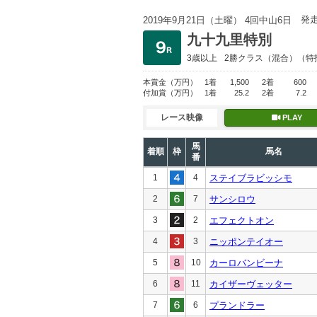
発
2019年9月21日（土曜） 4回中山6日
九十九里特別
3歳以上
2勝クラス
（混合）（特
本賞金
（万円）
1着
1,500
2着
600
付加賞
（万円）
1着
25.2
2着
7.2
レース映像
PLAY
馬
着順
枠
馬名
番
1
4
ステイブラビッシモ
2
7
サンシロウ
3
2
エフェクトオン
4
3
ニッポンテイオー
5
10
カーロバンビーナ
6
11
カイザーヴェッター
7
6
プランドラー