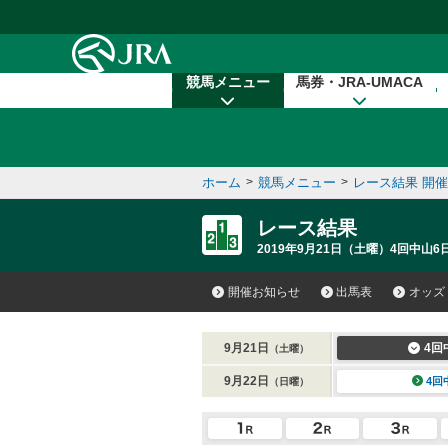
本文へ移動する
競馬メニュー
馬券・JRA-UMACA
ホーム
>
競馬メニュー
>
レース結果 開
レース結果
2019年9月21日（土曜）4回中山6
開催お知らせ
出馬表
オッズ
9月21日
4回
（土曜）
9月22日
4回
（日曜）