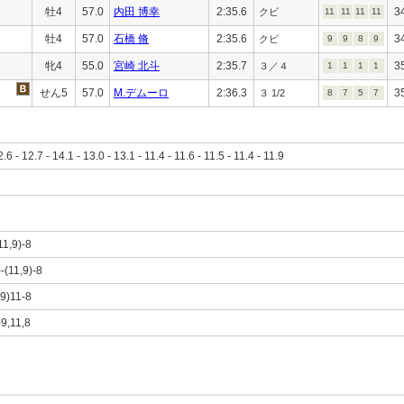
牡4
57.0
内田 博幸
2:35.6
3
クビ
11
11
11
11
牡4
57.0
石橋 脩
2:35.6
3
クビ
9
9
8
9
牝4
55.0
宮崎 北斗
2:35.7
3
３／４
1
1
1
1
せん5
57.0
M.デムーロ
2:36.3
3
３ 1/2
8
7
5
7
2.6 - 12.7 - 14.1 - 13.0 - 13.1 - 11.4 - 11.6 - 11.5 - 11.4 - 11.9
11,9)-8
)-(11,9)-8
,9)11-8
)9,11,8