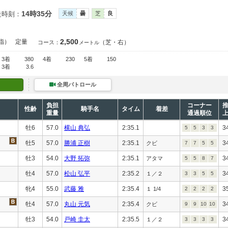
14時35分
走時刻：
天候
曇
芝
良
2,500
指）
定量
（芝・右）
コース：
メートル
3着
380
4着
230
5着
150
3着
3.6
全周パトロール
負担
コーナー
性齢
騎手名
タイム
着差
重量
通過順位
牡6
57.0
横山 典弘
2:35.1
3
5
5
3
3
牡5
57.0
勝浦 正樹
2:35.1
3
クビ
7
7
5
5
牡3
54.0
大野 拓弥
2:35.1
3
アタマ
5
5
8
7
牡4
57.0
松山 弘平
2:35.2
3
１／２
3
3
5
5
牝4
55.0
武藤 雅
2:35.4
3
１ 1/4
2
2
2
2
牡4
57.0
丸山 元気
2:35.4
3
クビ
9
9
10
10
牡3
54.0
戸崎 圭太
2:35.5
3
１／２
3
3
3
3