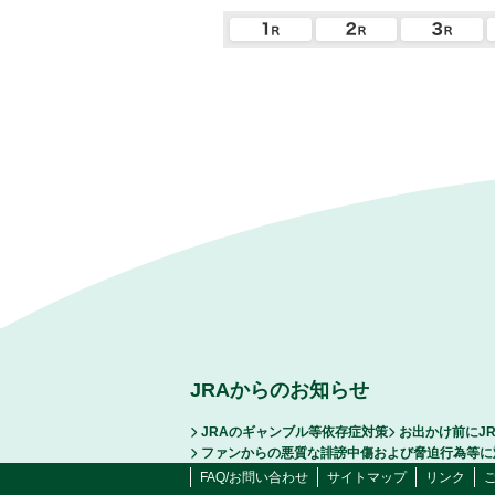
JRAからのお知らせ
JRAのギャンブル等依存症対策
お出かけ前にJ
ファンからの悪質な誹謗中傷および脅迫行為等に
FAQ/お問い合わせ
サイトマップ
リンク