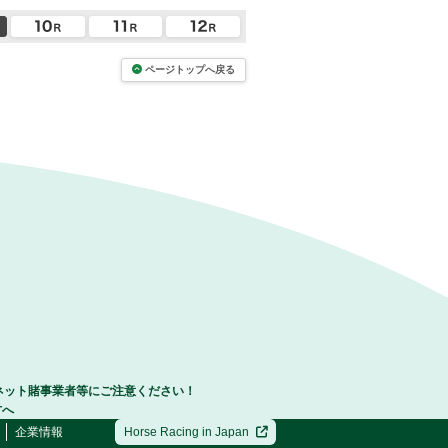
ページトップへ戻る
ネット賭事業者等にご注意ください！
方へ
企業情報
Horse Racing in Japan