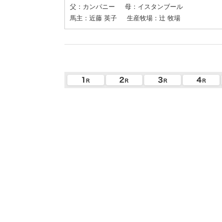
父：カンパニー
母：イスタンブール
馬主：近藤 英子
生産牧場：辻 牧場