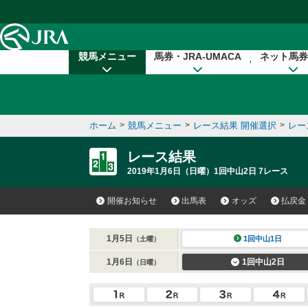
本文へ移動する
競馬メニュー
馬券・JRA-UMACA
ネット馬券
ホーム
>
競馬メニュー
>
レース結果 開催選択
>
レー
レース結果
2019年1月6日（日曜）1回中山2日 7レース
開催お知らせ
出馬表
オッズ
払戻金
1月5日
1回中山1日
（土曜）
1月6日
1回中山2日
（日曜）