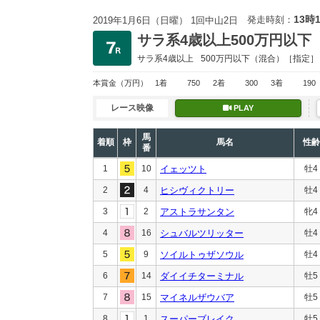
13時
発走時刻：
2019年1月6日（日曜） 1回中山2日
サラ系4歳以上500万円以下
サラ系4歳以上
500万円以下
（混合）［指定］
本賞金
（万円）
1着
750
2着
300
3着
190
レース映像
PLAY
馬
着順
枠
馬名
性齢
番
1
10
イェッツト
牡4
2
4
ヒシヴィクトリー
牡4
3
2
アストラサンタン
牝4
4
16
シュバルツリッター
牡4
5
9
ソイルトゥザソウル
牡4
6
14
ダイイチターミナル
牡5
7
15
マイネルザウバア
牡5
8
1
スーパーブレイク
牡5