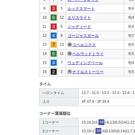
9
5
ルックスマート
牡4
10
12
エリスライト
牝4
11
6
ジャディード
牡4
12
8
ゴージャスガール
牝7
13
13
コペルニクス
牡5
14
11
ベルウッドミライ
牡5
15
7
ウェディングベール
牝4
16
3
ナイルストーリー
牡5
タイム
ハロンタイム
12.7 - 11.0 - 13.3 - 12.4 - 12.8 - 1
上り
4F 47.4 - 3F 35.4
コーナー通過順位
1コーナー
15,16,2(4,
10
)-8,13(6,5)14(1,12
2コーナー
15,16-2,
10
,4(8,13)5(6,14)(1,7,