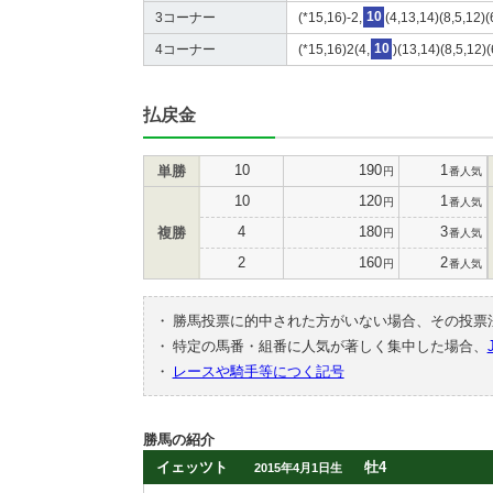
3コーナー
(*15,16)-2,
10
(4,13,14)(8,5,12)(
4コーナー
(*15,16)2(4,
10
)(13,14)(8,5,12)(
払戻金
10
190
1
単勝
円
番人気
10
120
1
円
番人気
4
180
3
複勝
円
番人気
2
160
2
円
番人気
・
勝馬投票に的中された方がいない場合、その投票
・
特定の馬番・組番に人気が著しく集中した場合、
・
レースや騎手等につく記号
勝馬の紹介
イェッツト
牡4
2015年4月1日生