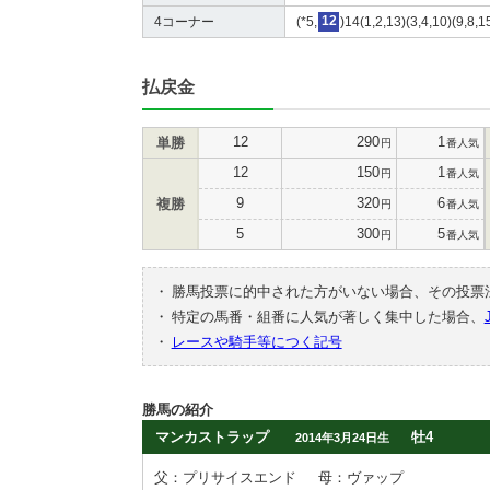
4コーナー
(*5,
12
)14(1,2,13)(3,4,10)(9,8,1
払戻金
12
290
1
単勝
円
番人気
12
150
1
円
番人気
9
320
6
複勝
円
番人気
5
300
5
円
番人気
・
勝馬投票に的中された方がいない場合、その投票
・
特定の馬番・組番に人気が著しく集中した場合、
・
レースや騎手等につく記号
勝馬の紹介
マンカストラップ
牡4
2014年3月24日生
父：プリサイスエンド
母：ヴァップ