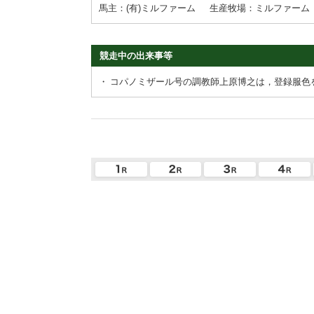
馬主：(有)ミルファーム
生産牧場：ミルファーム
競走中の出来事等
・
コパノミザール号の調教師上原博之は，登録服色