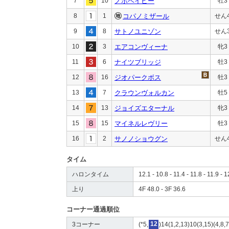
7
10
ノボベイビー
牡3
8
1
コパノミザール
せん
9
8
サトノユニゾン
せん
10
3
エアコンヴィーナ
牝3
11
6
ナイツブリッジ
牡3
12
16
ジオパークボス
牡3
13
7
クラウンヴォルカン
牡5
14
13
ジョイズエターナル
牝3
15
15
マイネルレヴリー
牡3
16
2
サノノショウグン
せん
タイム
ハロンタイム
12.1 - 10.8 - 11.4 - 11.8 - 11.9 - 1
上り
4F 48.0 - 3F 36.6
コーナー通過順位
3コーナー
(*5,
12
)14(1,2,13)10(3,15)(4,8,7