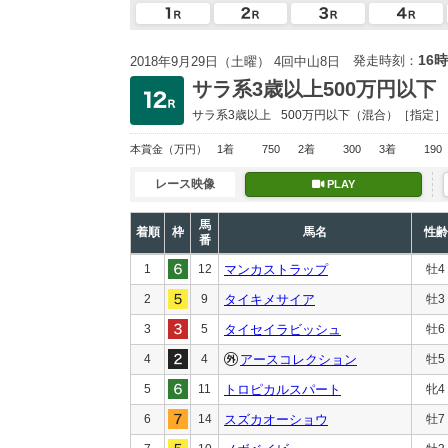
16時
発走時刻：
2018年9月29日（土曜） 4回中山8日
サラ系3歳以上500万円以下
サラ系3歳以上
500万円以下
（混合）［指定］
本賞金
（万円）
1着
750
2着
300
3着
190
レース映像
PLAY
馬
着順
枠
馬名
性齢
番
1
12
マンカストラップ
牡4
2
9
タイキメサイア
牡3
3
5
タイセイラビッシュ
牡6
4
4
アースコレクション
牡5
5
11
トロピカルスパート
牝4
6
14
スズカオーショウ
牡7