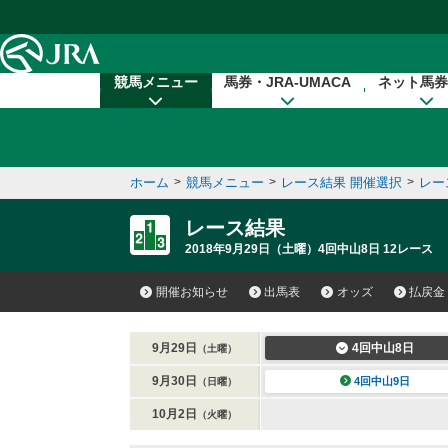
本文へ移動する
競馬メニュー
馬券・JRA-UMACA
ネット馬券
ホーム
>
競馬メニュー
>
レース結果 開催選択
>
レー
レース結果
2018年9月29日（土曜）4回中山8日 12レース
開催お知らせ
出馬表
オッズ
払戻金
9月29日
4回中山8日
（土曜）
9月30日
4回中山9日
（日曜）
10月2日
（火曜）