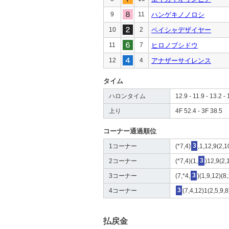
9
11
ハンゲキノノロシ
10
2
ペイシャデザイヤー
11
7
ヒロノブシドウ
12
4
アナザーサイレンス
タイム
ハロンタイム
12.9 - 11.9 - 13.2 - 
上り
4F 52.4 - 3F 38.5
コーナー通過順位
1コーナー
(*7,4)
3
,1,12,9(2,1
2コーナー
(*7,4)(1,
3
)12,9(2,
3コーナー
(7,*4,
3
)(1,9,12)(8
4コーナー
3
(7,4,12)1(2,5,9,
払戻金