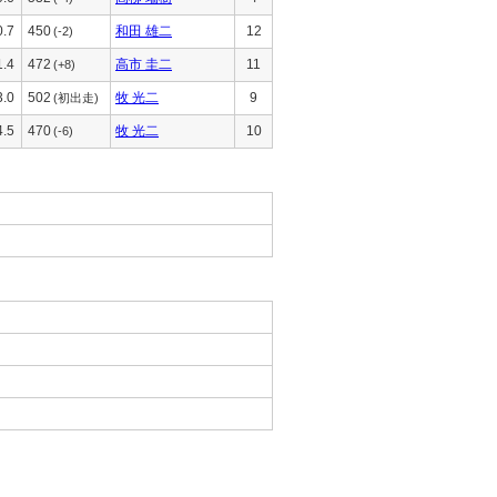
0.7
450
和田 雄二
12
(-2)
1.4
472
高市 圭二
11
(+8)
3.0
502
牧 光二
9
(初出走)
4.5
470
牧 光二
10
(-6)