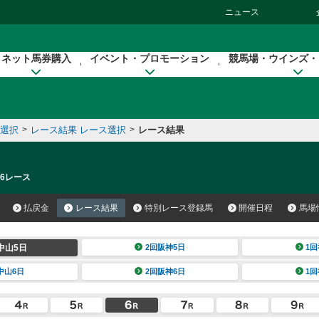
ニュース
ネット馬券購入
イベント・プロモーション
競馬場・ウインズ・
催選択
>
レース結果 レース選択
>
レース結果
 6レース
払戻金
レース結果
特別レース登録馬
開催日程
馬場
中山5日
2回阪神5日
1回
中山6日
2回阪神6日
1回