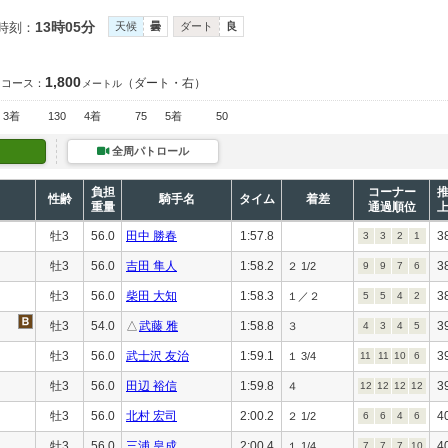
13時05分
時刻：
天候
曇
ダート
良
1,800
（ダート・右）
コース：
メートル
3着
130
4着
75
5着
50
全周パトロール
負担
コーナー
性齢
騎手名
タイム
着差
重量
通過順位
牡3
56.0
田中 勝春
1:57.8
3
3
3
2
1
牡3
56.0
吉田 隼人
1:58.2
3
２ 1/2
9
9
7
6
牡3
56.0
柴田 大知
1:58.3
3
１／２
5
5
4
2
牡3
54.0
△
武藤 雅
1:58.8
3
３
4
3
4
5
牡3
56.0
武士沢 友治
1:59.1
3
１ 3/4
11
11
10
6
牡3
56.0
田辺 裕信
1:59.8
3
４
12
12
12
12
牡3
56.0
北村 宏司
2:00.2
4
２ 1/2
6
6
4
6
牡3
56.0
三浦 皇成
2:00.4
4
１ 1/4
7
7
7
10