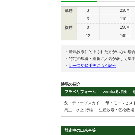
3
230
単勝
円
3
110
円
8
150
複勝
円
12
140
円
・
勝馬投票に的中された方がいない場
・
特定の馬番・組番に人気が著しく集
・
レースや騎手等につく記号
勝馬の紹介
フラベリフォーム
2015年4月7日生
父：ディープスカイ
母：モエレヒス
馬主：水上 行雄
生産牧場：笠松牧場
競走中の出来事等