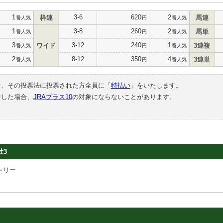
1
3-6
620
2
枠連
馬連
番人気
円
番人気
1
3-8
260
2
馬単
番人気
円
番人気
3
3-12
240
1
ワイド
3連複
番人気
円
番人気
2
8-12
350
4
3連単
番人気
円
番人気
合、その投票法に投票された方全員に「
特払い
」をいたします。
中した場合、
JRAプラス10
の対象にならないことがあります。
牡3
トリー