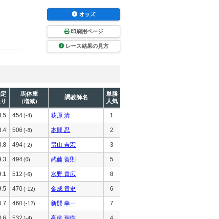
オッズ
印刷用ページ
レース結果の見方
推定
馬体重
単勝
調教師名
上り
人気
（増減）
8.5
454
萩原 清
1
(-4)
8.4
506
本間 忍
2
(-8)
8.8
494
畠山 吉宏
3
(-2)
9.3
494
武藤 善則
5
(0)
9.1
512
水野 貴広
8
(-6)
9.5
470
金成 貴史
6
(-12)
0.7
460
新開 幸一
7
(-12)
0.6
532
高柳 瑞樹
4
(-4)