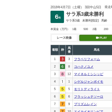
発走
2018年4月7日（土曜） 3回中山5日
サラ系3歳未勝利
サラ系3歳
未勝利
[指定]
馬齢
本賞金
（万円）
1着
500
2着
200
レース映像
PLAY
馬
着順
枠
馬名
番
1
3
フラベリフォーム
2
8
コハクノユメ
3
12
マイネルミシシッピ
4
1
シゲルジャンボイモ
5
5
モリトディライト
6
6
フラッシュテソーロ
7
9
プリズムレイン
8
10
エイカイオリンピア