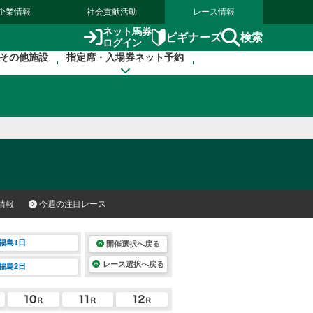
企業情報
社会貢献活動
レース情報
ネット馬券
検索
ビギナーズ
ログイン
その他施設
指定席・入場券ネット予約
情報
今週の注目レース
福島1日
開催選択へ戻る
レース選択へ戻る
福島2日