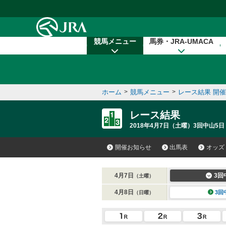
本文へ移動する
競馬メニュー
馬券・JRA-UMACA
ホーム
>
競馬メニュー
>
レース結果 開
レース結果
2018年4月7日（土曜）3回中山5日
開催お知らせ
出馬表
オッズ
4月7日
3回
（土曜）
4月8日
3回
（日曜）