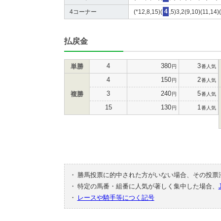
4コーナー
(*12,8,15)(
4
,5)3,2(9,10)(11,14)
払戻金
4
380
3
単勝
円
番人気
4
150
2
円
番人気
3
240
5
複勝
円
番人気
15
130
1
円
番人気
・
勝馬投票に的中された方がいない場合、その投票
・
特定の馬番・組番に人気が著しく集中した場合、
・
レースや騎手等につく記号