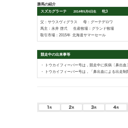
勝馬の紹介
スズカグラーテ
牝3
2014年5月6日生
父：サウスヴィグラス
母：グーテデロワ
馬主：永井 啓弍
生産牧場：グランド牧場
取引市場：2015年
北海道サマーセール
競走中の出来事等
・
トウカイフィーバー号は，競走中に疾病〔鼻出血
・
トウカイフィーバー号は，「鼻出血による出走制