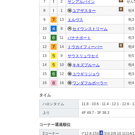
7
2
サンアルパイン
せん
8
1
ユアザスター
牡4
9
13
エルヴス
牝3
10
8
セイウンストリーム
牡3
11
11
バナナボート
牡3
12
14
トウカイフィーバー
牝4
13
9
サウスリュウセイ
牡5
14
10
キキズブルーム
牝4
15
12
ユウギリジョウ
牝3
16
16
ワンダフルボーラー
牡4
タイム
ハロンタイム
11.8 - 10.6 - 11.4 - 12.1 - 12.6 - 
上り
4F 49.7 - 3F 38.3
コーナー通過順位
3コーナー
(*12,8,15)(
4
,5)3,2(9,10,11)14(1