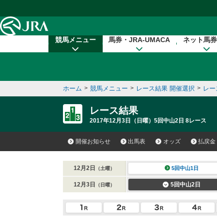
本文へ移動する
競馬メニュー
馬券・JRA-UMACA
ネット馬券
ホーム
>
競馬メニュー
>
レース結果 開催選択
>
レー
レース結果
2017年12月3日（日曜）5回中山2日 8レース
開催お知らせ
出馬表
オッズ
払戻金
12月2日
5回中山1日
（土曜）
12月3日
5回中山2日
（日曜）