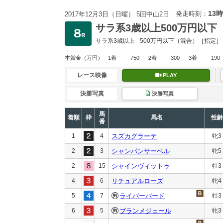
13時
発走時刻：
2017年12月3日（日曜） 5回中山2日
サラ系3歳以上500万円以下
サラ系3歳以上
500万円以下
（混合）［指定］
本賞金
（万円）
1着
750
2着
300
3着
190
レース映像
PLAY
決勝写真
決勝写真
馬
着順
枠
馬名
性齢
番
1
4
スズカグラーテ
牝3
2
3
シャンパンサーベル
牝5
2
15
シャインヴィットゥ
牡3
4
6
リチュアルローズ
牝4
5
7
ライバーバード
牡3
6
5
ブランメジェール
牝3