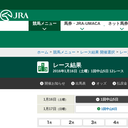
本文へ移動する
競馬メニュー
馬券・JRA-UMACA
ネット馬券
ホーム
>
競馬メニュー
>
レース結果 開催選択
>
レー
レース結果
2016年1月16日（土曜）1回中山5日 12レース
開催お知らせ
出馬表
オッズ
払戻金
1月16日
1回中山5日
（土曜）
1月17日
1回中山6日
（日曜）