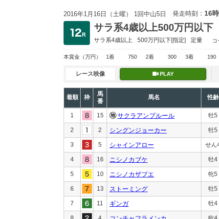
16時
発走時刻：
2016年1月16日（土曜） 1回中山5日
サラ系4歳以上500万円以下
サラ系4歳以上
500万円以下
[指定]
定量
コ
本賞金
（万円）
1着
750
2着
300
3着
190
レース映像
PLAY
馬
着順
枠
馬名
性齢
番
1
15
サクラアンプルール
牡5
2
2
シングンジョーカー
牡5
3
5
シャインアロー
せん
4
16
ニシノカブケ
牡4
5
10
ニシノカザブエ
牝5
6
13
ストーミング
牡5
7
11
ギンガ
牡4
8
4
コンチャフラメンカ
牝4