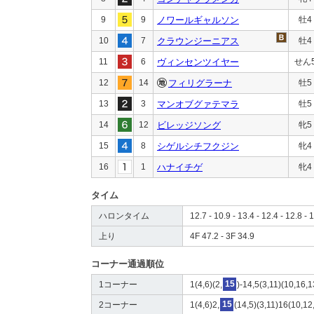
9
9
ノワールギャルソン
牡4
10
7
クラウンジーニアス
牡4
11
6
ヴィンセンツイヤー
せん
12
14
フィリグラーナ
牡5
13
3
マンオブグァテマラ
牡5
14
12
ビレッジソング
牝5
15
8
シゲルシチフクジン
牝4
16
1
ハナイチゲ
牝4
タイム
ハロンタイム
12.7 - 10.9 - 13.4 - 12.4 - 12.8 - 1
上り
4F 47.2 - 3F 34.9
コーナー通過順位
1コーナー
1(4,6)(2,
15
)-14,5(3,11)(10,16,1
2コーナー
1(4,6)2,
15
(14,5)(3,11)16(10,12