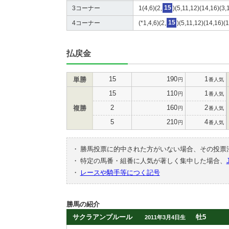
3コーナー
1(4,6)(2,
15
)(5,11,12)(14,16)(3,
4コーナー
(*1,4,6)(2,
15
)(5,11,12)(14,16)(1
払戻金
15
190
1
単勝
円
番人気
15
110
1
円
番人気
2
160
2
複勝
円
番人気
5
210
4
円
番人気
・
勝馬投票に的中された方がいない場合、その投票
・
特定の馬番・組番に人気が著しく集中した場合、
・
レースや騎手等につく記号
勝馬の紹介
サクラアンプルール
牡5
2011年3月4日生