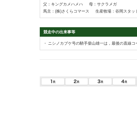
父：キングカメハメハ
母：サクラメガ
馬主：(株)さくらコマース
生産牧場：谷岡スタッ
競走中の出来事等
・
ニシノカブケ号の騎手柴山雄一は，最後の直線コ