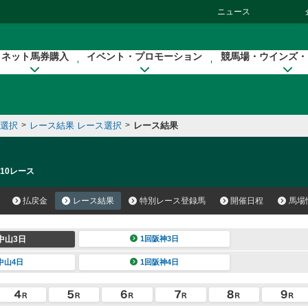
ニュース
ネット馬券購入
イベント・プロモーション
競馬場・ウインズ・
催選択
>
レース結果 レース選択
>
レース結果
 10レース
払戻金
レース結果
特別レース登録馬
開催日程
馬場
中山3日
1回阪神3日
中山4日
1回阪神4日