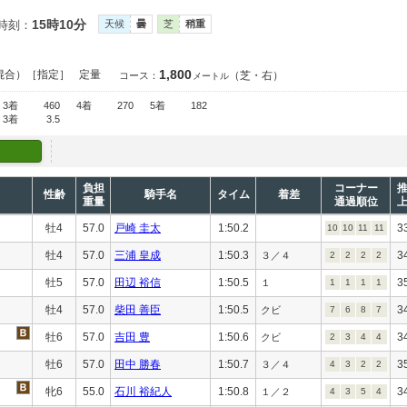
15時10分
時刻：
天候
曇
芝
稍重
1,800
混合）［指定］
定量
（芝・右）
コース：
メートル
3着
460
4着
270
5着
182
3着
3.5
負担
コーナー
性齢
騎手名
タイム
着差
重量
通過順位
牡4
57.0
戸崎 圭太
1:50.2
3
10
10
11
11
牡4
57.0
三浦 皇成
1:50.3
3
３／４
2
2
2
2
牡5
57.0
田辺 裕信
1:50.5
3
１
1
1
1
1
牡4
57.0
柴田 善臣
1:50.5
3
クビ
7
6
8
7
牡6
57.0
吉田 豊
1:50.6
3
クビ
2
3
4
4
牡6
57.0
田中 勝春
1:50.7
3
３／４
4
3
2
2
牝6
55.0
石川 裕紀人
1:50.8
3
１／２
4
3
5
4