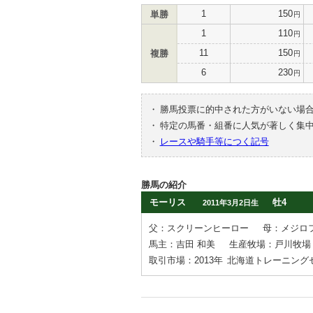
1
150
単勝
円
1
110
円
11
150
複勝
円
6
230
円
・
勝馬投票に的中された方がいない場
・
特定の馬番・組番に人気が著しく集
・
レースや騎手等につく記号
勝馬の紹介
モーリス
牡4
2011年3月2日生
父：スクリーンヒーロー
母：メジロ
馬主：吉田 和美
生産牧場：戸川牧場
取引市場：2013年
北海道トレーニング