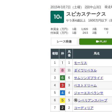
発走
2015年3月7日（土曜） 2回中山3日
スピカステークス
サラ系4歳以上
1600万円以下
（
本賞金
（万円）
1着
1,820
2着
730
付加賞
（万円）
1着
24.5
2着
7
レース映像
PLAY
馬
着順
枠
馬名
番
1
1
モーリス
2
11
ダイワリベラル
3
6
サムソンズプライド
4
3
ベストドリーム
5
4
ジャーエスペランサ
6
5
シベリアンスパーブ
7
2
コーディリア