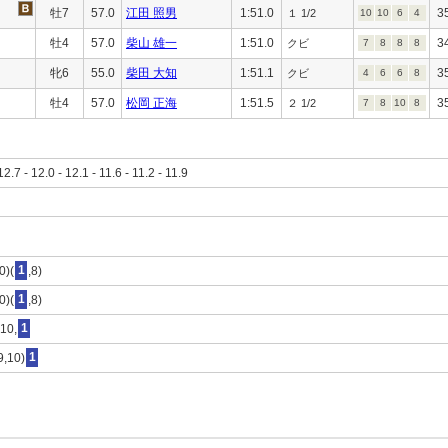
牡7
57.0
江田 照男
1:51.0
3
１ 1/2
10
10
6
4
牡4
57.0
柴山 雄一
1:51.0
3
クビ
7
8
8
8
牝6
55.0
柴田 大知
1:51.1
3
クビ
4
6
6
8
牡4
57.0
松岡 正海
1:51.5
3
２ 1/2
7
8
10
8
12.7 - 12.0 - 12.1 - 11.6 - 11.2 - 11.9
0)(
1
,8)
0)(
1
,8)
)10,
1
9,10)
1