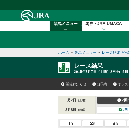
本文へ移動する
競馬メニュー
馬券・JRA-UMACA
ホーム
>
競馬メニュー
>
レース結果 開
レース結果
2015年3月7日（土曜）2回中山3日
開催お知らせ
出馬表
オッズ
3月7日
2回
（土曜）
3月8日
2回
（日曜）