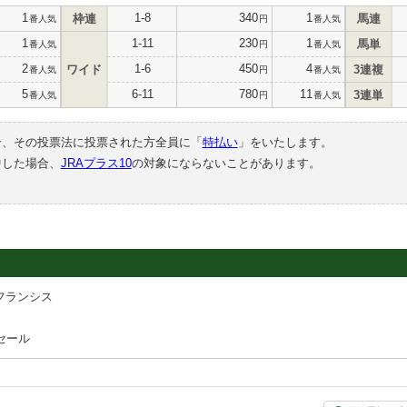
1
1-8
340
1
枠連
馬連
番人気
円
番人気
1
1-11
230
1
馬単
番人気
円
番人気
2
1-6
450
4
ワイド
3連複
番人気
円
番人気
5
6-11
780
11
3連単
番人気
円
番人気
合、その投票法に投票された方全員に「
特払い
」をいたします。
中した場合、
JRAプラス10
の対象にならないことがあります。
フランシス
セール