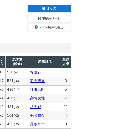
オッズ
印刷用ページ
レース結果の見方
推定
馬体重
単勝
調教師名
上り
人気
（増減）
3.8
510
堀 宣行
1
(+6)
4.7
524
菊沢 隆徳
3
(-6)
5.0
486
杉浦 宏昭
5
(+4)
4.4
468
高橋 文雅
7
(+6)
4.9
484
相沢 郁
11
(-2)
5.1
504
手塚 貴久
4
(-2)
4.9
456
尾形 和幸
8
(-2)