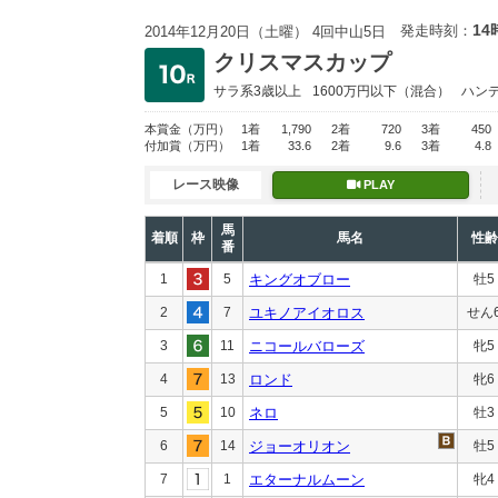
14
発走時刻：
2014年12月20日（土曜） 4回中山5日
クリスマスカップ
サラ系3歳以上
1600万円以下
（混合）
ハン
本賞金
（万円）
1着
1,790
2着
720
3着
450
付加賞
（万円）
1着
33.6
2着
9.6
3着
4.8
レース映像
PLAY
馬
着順
枠
馬名
性齢
番
1
5
キングオブロー
牡5
2
7
ユキノアイオロス
せん
3
11
ニコールバローズ
牝5
4
13
ロンド
牝6
5
10
ネロ
牡3
6
14
ジョーオリオン
牡5
7
1
エターナルムーン
牝4