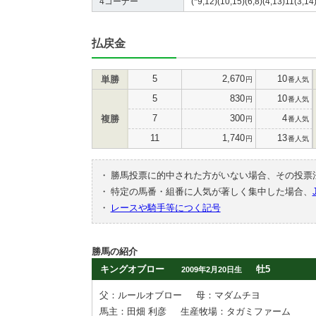
4コーナー
(*9,12)(10,15)(6,8)(4,13)11(3,14)
払戻金
5
2,670
10
単勝
円
番人気
5
830
10
円
番人気
7
300
4
複勝
円
番人気
11
1,740
13
円
番人気
・
勝馬投票に的中された方がいない場合、その投票
・
特定の馬番・組番に人気が著しく集中した場合、
・
レースや騎手等につく記号
勝馬の紹介
キングオブロー
牡5
2009年2月20日生
父：ルールオブロー
母：マダムチヨ
馬主：田畑 利彦
生産牧場：タガミファーム