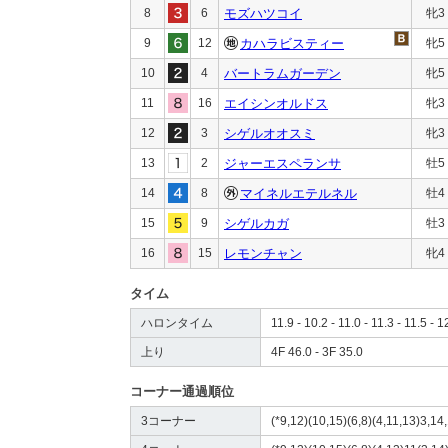
8
6
モズハツコイ
牝3
9
12
カハラビスティー
牝5
10
4
バートラムガーデン
牝5
11
16
エイシンオルドス
牝3
12
3
シゲルオオスミ
牝3
13
2
ジャーエスペランサ
牡5
14
8
マイネルエテルネル
牡4
15
9
シゲルカガ
牡3
16
15
レモンチャン
牝4
タイム
ハロンタイム
11.9 - 10.2 - 11.0 - 11.3 - 11.5 - 1
上り
4F 46.0 - 3F 35.0
コーナー通過順位
3コーナー
(*9,12)(10,15)(6,8)(4,11,13)3,14,