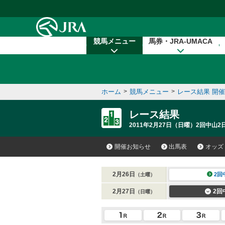
本文へ移動する
競馬メニュー
馬券・JRA-UMACA
ホーム
>
競馬メニュー
>
レース結果 開
レース結果
2011年2月27日（日曜）2回中山2日
開催お知らせ
出馬表
オッズ
2月26日
2回
（土曜）
2月27日
2回
（日曜）