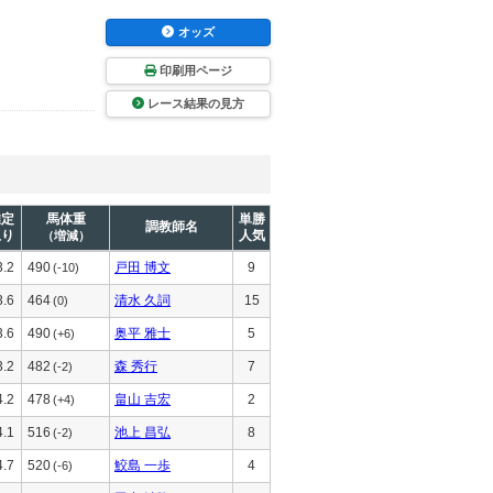
オッズ
印刷用ページ
レース結果の見方
推定
馬体重
単勝
調教師名
上り
人気
（増減）
3.2
490
戸田 博文
9
(-10)
3.6
464
清水 久詞
15
(0)
3.6
490
奥平 雅士
5
(+6)
3.2
482
森 秀行
7
(-2)
4.2
478
畠山 吉宏
2
(+4)
4.1
516
池上 昌弘
8
(-2)
4.7
520
鮫島 一歩
4
(-6)