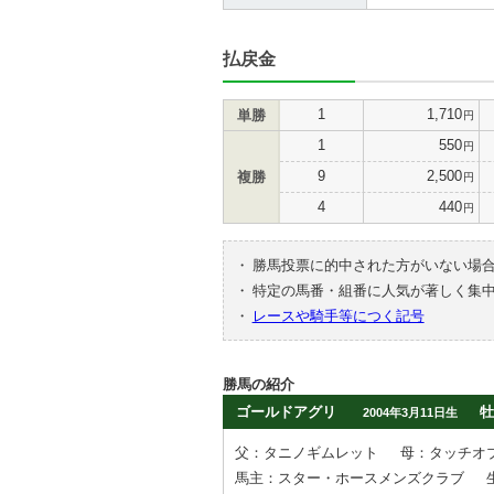
払戻金
1
1,710
単勝
円
1
550
円
9
2,500
複勝
円
4
440
円
・
勝馬投票に的中された方がいない場
・
特定の馬番・組番に人気が著しく集
・
レースや騎手等につく記号
勝馬の紹介
ゴールドアグリ
牡
2004年3月11日生
父：タニノギムレット
母：タッチオ
馬主：スター・ホースメンズクラブ