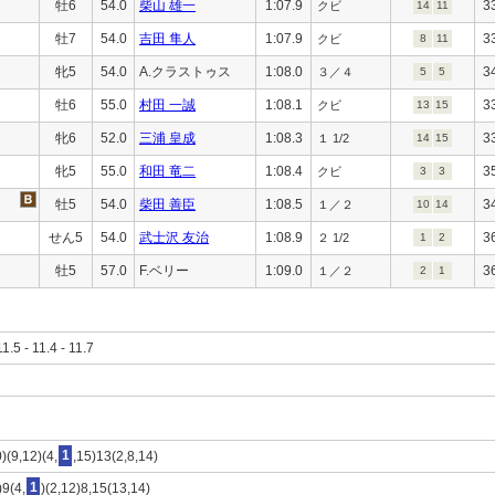
牡6
54.0
柴山 雄一
1:07.9
3
クビ
14
11
牡7
54.0
吉田 隼人
1:07.9
3
クビ
8
11
牝5
54.0
A.クラストゥス
1:08.0
3
３／４
5
5
牡6
55.0
村田 一誠
1:08.1
3
クビ
13
15
牝6
52.0
三浦 皇成
1:08.3
3
１ 1/2
14
15
牝5
55.0
和田 竜二
1:08.4
3
クビ
3
3
牡5
54.0
柴田 善臣
1:08.5
3
１／２
10
14
せん5
54.0
武士沢 友治
1:08.9
3
２ 1/2
1
2
牡5
57.0
F.ベリー
1:09.0
3
１／２
2
1
11.5 - 11.4 - 11.7
)(9,12)(4,
1
,15)13(2,8,14)
)9(4,
1
)(2,12)8,15(13,14)