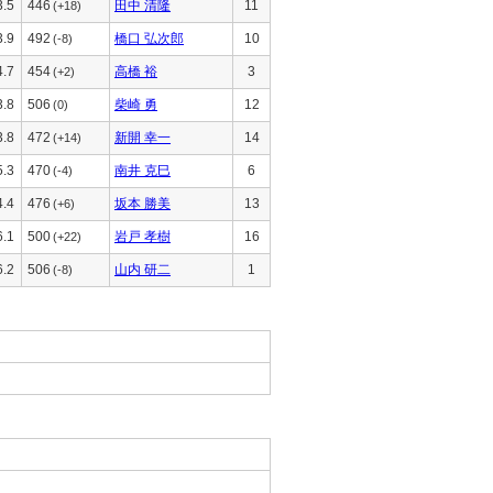
3.5
446
田中 清隆
11
(+18)
3.9
492
橋口 弘次郎
10
(-8)
4.7
454
高橋 裕
3
(+2)
3.8
506
柴崎 勇
12
(0)
3.8
472
新開 幸一
14
(+14)
5.3
470
南井 克巳
6
(-4)
4.4
476
坂本 勝美
13
(+6)
6.1
500
岩戸 孝樹
16
(+22)
6.2
506
山内 研二
1
(-8)