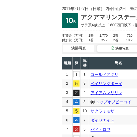
発
2011年2月27日（日曜） 2回中山2日
アクアマリンステー
サラ系4歳以上
1600万円以下
（
本賞金
（万円）
1着
1,770
2着
710
付加賞
（万円）
1着
35.7
2着
10.2
決勝写真
決勝写真
馬
着順
枠
馬名
番
1
1
ゴールドアグリ
2
9
ベイリングボーイ
3
4
アイアムマリリン
4
8
トップオブピーコイ
5
10
サクラミモザ
6
7
ダイワナイト
7
5
パドトロワ