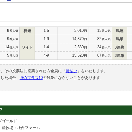
9
1-5
3,010
13
枠連
馬連
番人気
円
番人気
9
1-9
14,370
82
馬単
番人気
円
番人気
14
1-4
2,560
34
ワイド
3連複
番人気
円
番人気
5
4-9
15,520
87
3連単
番人気
円
番人気
合、その投票法に投票された方全員に「
特払い
」をいたします。
中した場合、
JRAプラス10
の対象にならないことがあります。
7
ブゴールド
生産牧場：社台ファーム