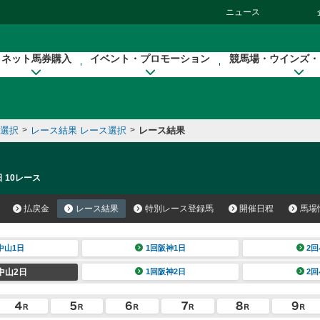
ニュース
ネット馬券購入
イベント・プロモーション
競馬場・ウインズ・
催選択
>
レース結果 レース選択
>
レース結果
 10レース
払戻金
レース結果
特別レース登録馬
開催日程
馬場
中山1日
1回阪神1日
2回
中山2日
1回阪神2日
2回