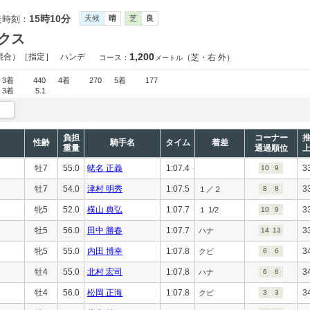
15時10分
走時刻：
天候
晴
芝
良
クス
1,200
混合）［指定］
ハンデ
（芝・右 外）
コース：
メートル
3着
440
4着
270
5着
177
3着
5.1
負担
コーナー
性齢
騎手名
タイム
着差
重量
通過順位
牡7
55.0
蛯名 正義
1:07.4
3
10
9
牡7
54.0
津村 明秀
1:07.5
3
１／２
8
8
牝5
52.0
横山 典弘
1:07.7
3
１ 1/2
10
9
牡5
56.0
田中 勝春
1:07.7
3
ハナ
14
13
牝5
55.0
内田 博幸
1:07.8
3
クビ
6
6
牡4
55.0
北村 宏司
1:07.8
3
ハナ
6
6
牡4
56.0
松岡 正海
1:07.8
3
クビ
3
3