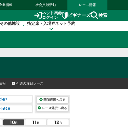
企業情報
社会貢献活動
レース情報
ネット馬券
検索
ビギナーズ
ログイン
その他施設
指定席・入場券ネット予約
情報
今週の注目レース
小倉1日
開催選択へ戻る
レース選択へ戻る
小倉2日