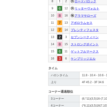
8
2
ロードバロック
9
12
リッターヴォルト
10
16
アラマサローズ
11
13
アポロラムセス
12
14
プレンティフェスタ
13
3
セブンシークィーン
14
15
ストロングポイント
15
11
ゲットフルマークス
16
6
ケンブリッジエル
タイム
ハロンタイム
11.8 - 10.4 - 10.6 - 
上り
4F 45.2 - 3F 34.6
コーナー通過順位
3コーナー
(6,*11)(3,5)16-(7,10
4コーナー
(*6,11)(3,5)16(7,10