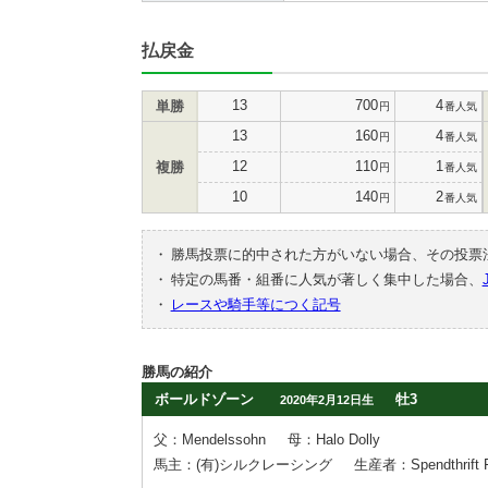
払戻金
13
700
4
単勝
円
番人気
13
160
4
円
番人気
12
110
1
複勝
円
番人気
10
140
2
円
番人気
・
勝馬投票に的中された方がいない場合、その投票
・
特定の馬番・組番に人気が著しく集中した場合、
・
レースや騎手等につく記号
勝馬の紹介
ボールドゾーン
牡3
2020年2月12日生
父：Mendelssohn
母：Halo Dolly
馬主：(有)シルクレーシング
生産者：Spendthrift F