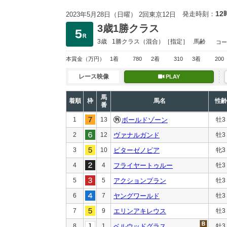
12
発走時刻：
2023年5月28日（日曜） 2回東京12日
3歳1勝クラス
3歳
1勝クラス
（混合）［指定］
馬齢
コー
本賞金
（万円）
1着
780
2着
310
3着
200
レース映像
PLAY
馬
着順
枠
馬名
性齢
番
1
13
ボールドゾーン
牡3
2
12
ヴァナルガンド
牡3
3
10
ビターゼノビア
牝3
4
4
フライヤートゥルー
牡3
5
5
アクションプラン
牡3
6
7
ヤングワールド
牡3
7
9
エリンアキレウス
牡3
8
1
ベルウッドグラス
牡3