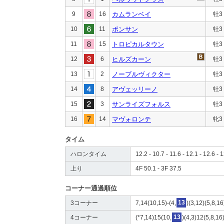
9
16
カムランベイ
牡3
10
11
ポンサン
牡3
11
15
トロピカルタウン
牡3
12
6
ヒルズカーン
牡3
13
2
ノーブルヴィクター
牡3
14
8
アヴェッリーノ
牡3
15
3
サンライズフォルス
牡3
16
14
マヴォロンテ
牝3
タイム
ハロンタイム
12.2 - 10.7 - 11.6 - 12.1 - 12.6 - 
上り
4F 50.1 - 3F 37.5
コーナー通過順位
3コーナー
7,14(10,15)-(4,
13
)(3,12)(5,8,1
4コーナー
(*7,14)15(10,
13
)(4,3)12(5,8,16