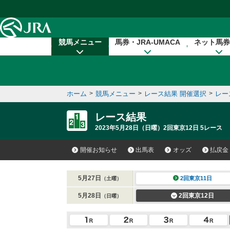
本文へ移動する
競馬メニュー
馬券・JRA-UMACA
ネット馬券
ホーム
>
競馬メニュー
>
レース結果 開催選択
>
レー
レース結果
2023年5月28日（日曜）2回東京12日 5レース
開催お知らせ
出馬表
オッズ
払戻金
5月27日
2回東京11日
（土曜）
5月28日
2回東京12日
（日曜）