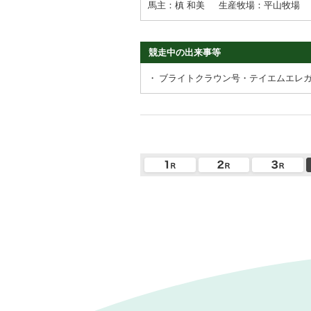
馬主：槙 和美
生産牧場：平山牧場
競走中の出来事等
・
ブライトクラウン号・テイエムエレ