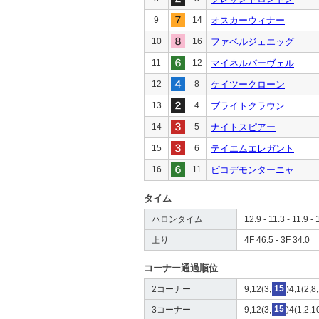
9
14
オスカーウィナー
10
16
ファベルジェエッグ
11
12
マイネルパーヴェル
12
8
ケイツークローン
13
4
ブライトクラウン
14
5
ナイトスピアー
15
6
テイエムエレガント
16
11
ピコデモンターニャ
タイム
ハロンタイム
12.9 - 11.3 - 11.9 - 
上り
4F 46.5 - 3F 34.0
コーナー通過順位
2コーナー
9,12(3,
15
)4,1(2,8
3コーナー
9,12(3,
15
)4(1,2,1