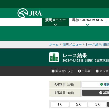
本文へ移動する
競馬メニュー
馬券・JRA-UMACA
ホーム
>
競馬メニュー
>
レース結果 開
レース結果
2023年4月23日（日曜）2回東京2
開催お知らせ
出馬表
オッズ
4月22日
2回
（土曜）
4月23日
2回
（日曜）