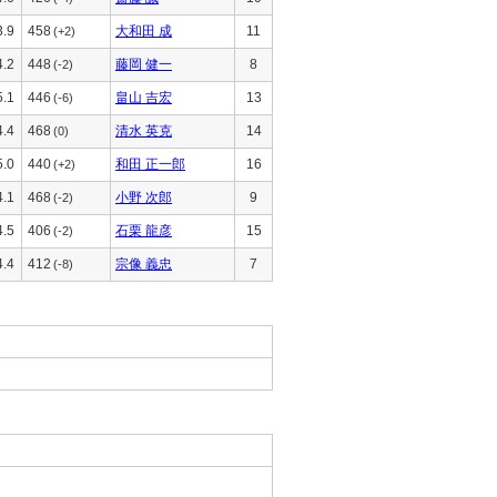
3.9
458
大和田 成
11
(+2)
4.2
448
藤岡 健一
8
(-2)
5.1
446
畠山 吉宏
13
(-6)
4.4
468
清水 英克
14
(0)
5.0
440
和田 正一郎
16
(+2)
4.1
468
小野 次郎
9
(-2)
4.5
406
石栗 龍彦
15
(-2)
4.4
412
宗像 義忠
7
(-8)