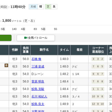
11時40分
走時刻：
天候
晴
芝
良
1,800
（芝・左）
：
メートル
3着
140
4着
83
5着
55
全周パトロール
負担
コーナー
性齢
騎手名
タイム
着差
重量
通過順位
牡3
56.0
石橋 脩
1:48.0
3
3
3
2
牡3
56.0
三浦 皇成
1:48.0
3
クビ
7
6
5
牝3
54.0
D.レーン
1:48.2
3
１ 1/4
6
6
7
牡3
56.0
菅原 明良
1:48.4
3
１
7
6
8
牝3
54.0
鮫島 克駿
1:48.4
3
クビ
1
1
1
牡3
56.0
石川 裕紀人
1:48.6
3
３／４
10
9
8
牝3
54.0
鮫島 良太
1:48.9
3
２
12
9
10
牝3
54.0
大野 拓弥
1:48.9
3
クビ
3
3
4