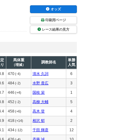
オッズ
印刷用ページ
レース結果の見方
推定
馬体重
単勝
調教師名
上り
人気
（増減）
3.8
470
清水 久詞
6
(-4)
3.6
484
水野 貴広
3
(-2)
3.7
446
国枝 栄
1
(+4)
3.8
452
高柳 大輔
5
(-2)
4.4
458
高木 登
4
(+6)
3.9
418
相沢 郁
2
(+14)
4.1
434
千田 輝彦
12
(-12)
4.6
426
斎藤 誠
10
(-4)