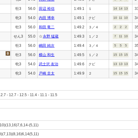
牡3
56.0
田辺 裕信
1:49.1
3
１
14
14
13
牝3
54.0
内田 博幸
1:49.1
3
クビ
10
11
10
牡3
56.0
和田 竜二
1:49.2
3
３／４
2
2
2
せん3
55.0
☆
永野 猛蔵
1:49.3
3
１／２
7
11
10
牡3
56.0
嶋田 純次
1:49.4
3
３／４
5
5
5
牡3
56.0
横山 和生
1:49.5
3
１／２
15
15
15
牝3
54.0
武士沢 友治
1:49.6
3
クビ
13
13
13
牝3
54.0
戸崎 圭太
1:49.9
3
２
15
15
15
12.7 - 12.7 - 12.5 - 11.4 - 11.1 - 11.5
,10)(13,16)7,6,14-(5,11)
0)(7,13)(8,16)6,14(5,11)