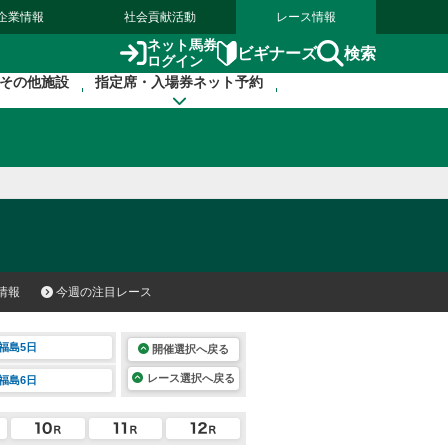
企業情報
社会貢献活動
レース情報
ネット馬券
検索
ビギナーズ
ログイン
その他施設
指定席・入場券ネット予約
情報
今週の注目レース
福島5日
開催選択へ戻る
レース選択へ戻る
福島6日