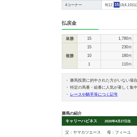
4コーナー
9(12,
15
)3(4,10)1(
払戻金
15
1,780
単勝
円
15
230
円
10
180
複勝
円
1
110
円
・
勝馬投票に的中された方がいない場
・
特定の馬番・組番に人気が著しく集
・
レースや騎手等につく記号
勝馬の紹介
キャリーハピネス
2020年4月27日生
父：ヤマカツエース
母：フィーユ