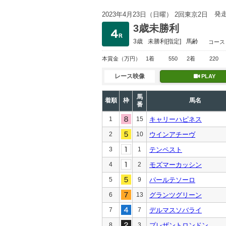
発
2023年4月23日（日曜） 2回東京2日
3歳未勝利
3歳
未勝利
[指定]
馬齢
コース
本賞金
（万円）
1着
550
2着
220
レース映像
PLAY
馬
着順
枠
馬名
番
1
15
キャリーハピネス
2
10
ウインアチーヴ
3
1
テンペスト
4
2
モズマーカッシン
5
9
パールテソーロ
6
13
グランツグリーン
7
7
デルマスソバライ
8
3
プレザントロンドン