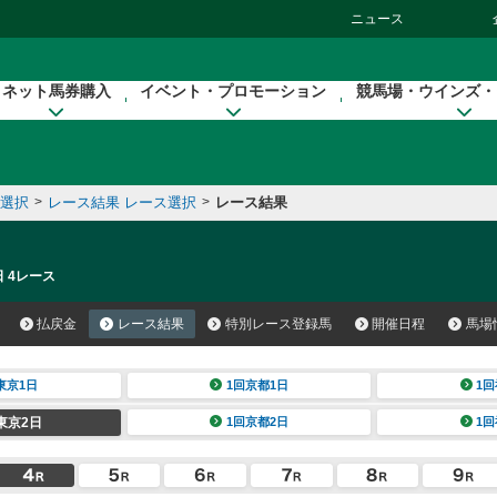
ニュース
ネット馬券購入
イベント・プロモーション
競馬場・ウインズ・
催選択
>
レース結果 レース選択
>
レース結果
日 4レース
払戻金
レース結果
特別レース登録馬
開催日程
馬場
東京1日
1回京都1日
1回
東京2日
1回京都2日
1回