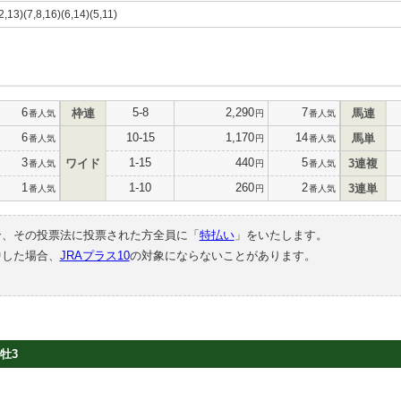
2,13)(7,8,16)(6,14)(5,11)
6
5-8
2,290
7
枠連
馬連
番人気
円
番人気
6
10-15
1,170
14
馬単
番人気
円
番人気
3
1-15
440
5
ワイド
3連複
番人気
円
番人気
1
1-10
260
2
3連単
番人気
円
番人気
合、その投票法に投票された方全員に「
特払い
」をいたします。
中した場合、
JRAプラス10
の対象にならないことがあります。
牡3