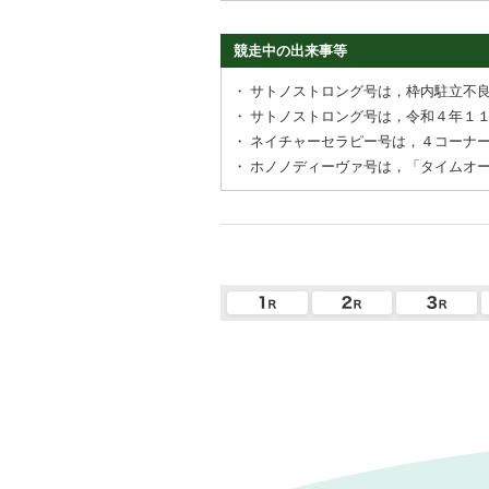
競走中の出来事等
・
サトノストロング号は，枠内駐立不
・
サトノストロング号は，令和４年１
・
ネイチャーセラピー号は，４コーナ
・
ホノノディーヴァ号は，「タイムオ