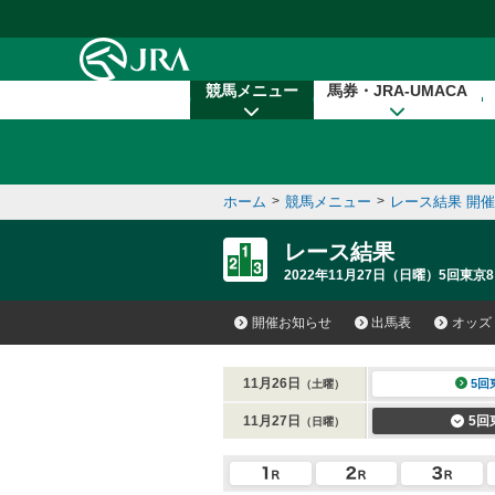
本文へ移動する
競馬メニュー
馬券・JRA-UMACA
ホーム
>
競馬メニュー
>
レース結果 開
レース結果
2022年11月27日（日曜）5回東京8
開催お知らせ
出馬表
オッズ
11月26日
5回
（土曜）
11月27日
5回
（日曜）