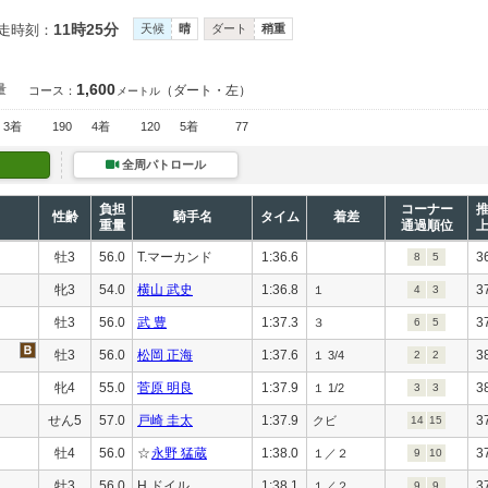
11時25分
走時刻：
天候
晴
ダート
稍重
1,600
量
（ダート・左）
コース：
メートル
3着
190
4着
120
5着
77
全周パトロール
負担
コーナー
性齢
騎手名
タイム
着差
重量
通過順位
牡3
56.0
T.マーカンド
1:36.6
3
8
5
牝3
54.0
横山 武史
1:36.8
3
１
4
3
牡3
56.0
武 豊
1:37.3
3
３
6
5
牡3
56.0
松岡 正海
1:37.6
3
１ 3/4
2
2
牝4
55.0
菅原 明良
1:37.9
3
１ 1/2
3
3
せん5
57.0
戸崎 圭太
1:37.9
3
クビ
14
15
牡4
56.0
☆
永野 猛蔵
1:38.0
3
１／２
9
10
牡3
56.0
H.ドイル
1:38.1
3
１／２
9
9