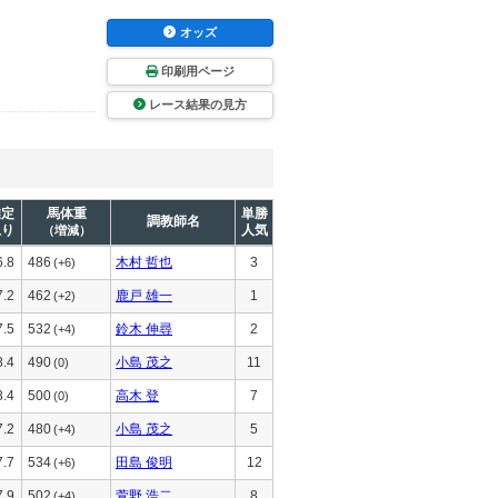
オッズ
印刷用ページ
レース結果の見方
推定
馬体重
単勝
調教師名
上り
人気
（増減）
6.8
486
木村 哲也
3
(+6)
7.2
462
鹿戸 雄一
1
(+2)
7.5
532
鈴木 伸尋
2
(+4)
8.4
490
小島 茂之
11
(0)
8.4
500
高木 登
7
(0)
7.2
480
小島 茂之
5
(+4)
7.7
534
田島 俊明
12
(+6)
7.9
502
萱野 浩二
8
(+4)