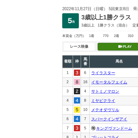
発
2022年11月27日（日曜） 5回東京8日
3歳以上1勝クラス
3歳以上
1勝クラス
（混合）
定
本賞金
（万円）
1着
770
2着
310
レース映像
PLAY
馬
着順
枠
馬名
番
1
6
ライラスター
2
16
イモータルフェイム
3
4
サトミノマロン
4
8
ミヤビクライ
5
10
メテオダヴリル
6
7
スパークインザアイ
7
5
キングヴァンドーム
8
1
ブレットフライ