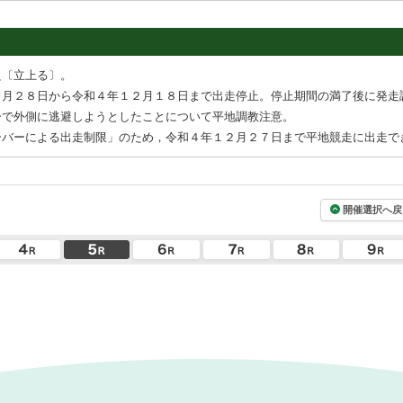
良〔立上る〕。
１月２８日から令和４年１２月１８日まで出走停止。停止期間の満了後に発走
ーで外側に逃避しようとしたことについて平地調教注意。
ーバーによる出走制限」のため，令和４年１２月２７日まで平地競走に出走で
開催選択へ戻