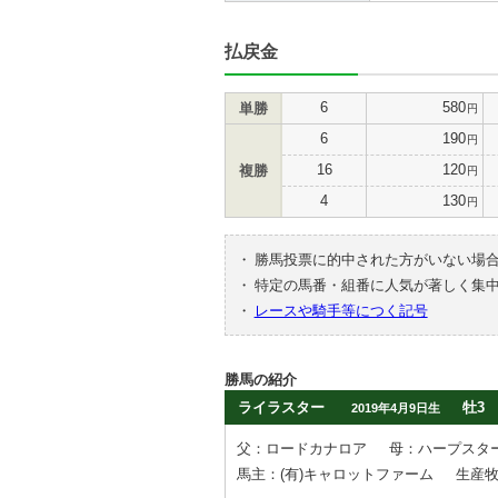
払戻金
6
580
単勝
円
6
190
円
16
120
複勝
円
4
130
円
・
勝馬投票に的中された方がいない場
・
特定の馬番・組番に人気が著しく集
・
レースや騎手等につく記号
勝馬の紹介
ライラスター
牡3
2019年4月9日生
父：ロードカナロア
母：ハープスタ
馬主：(有)キャロットファーム
生産