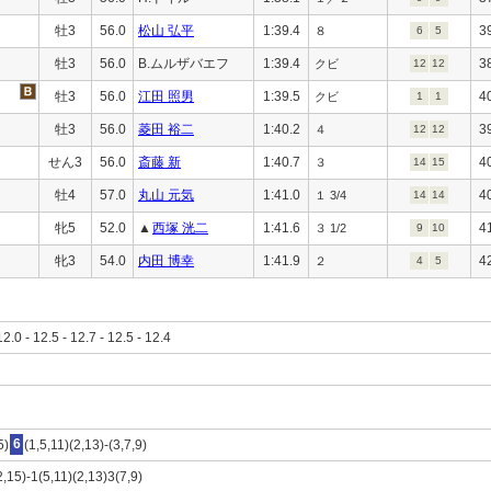
牡3
56.0
松山 弘平
1:39.4
3
８
6
5
牡3
56.0
B.ムルザバエフ
1:39.4
3
クビ
12
12
牡3
56.0
江田 照男
1:39.5
4
クビ
1
1
牡3
56.0
菱田 裕二
1:40.2
3
４
12
12
せん3
56.0
斎藤 新
1:40.7
4
３
14
15
牡4
57.0
丸山 元気
1:41.0
4
１ 3/4
14
14
牝5
52.0
▲
西塚 洸二
1:41.6
4
３ 1/2
9
10
牝3
54.0
内田 博幸
1:41.9
4
２
4
5
12.0 - 12.5 - 12.7 - 12.5 - 12.4
5)
6
(1,5,11)(2,13)-(3,7,9)
2,15)-1(5,11)(2,13)3(7,9)