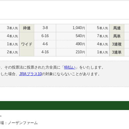
3
3-8
1,040
5
枠連
馬連
番人気
円
番人気
4
6-16
540
7
馬単
番人気
円
番人気
1
4-6
490
4
ワイド
3連複
番人気
円
番人気
2
4-16
210
1
3連単
番人気
円
番人気
合、その投票法に投票された方全員に「
特払い
」をいたします。
中した場合、
JRAプラス10
の対象にならないことがあります。
ー
牧場：ノーザンファーム