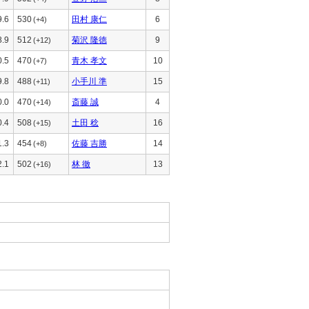
9.6
530
田村 康仁
6
(+4)
8.9
512
菊沢 隆徳
9
(+12)
0.5
470
青木 孝文
10
(+7)
9.8
488
小手川 準
15
(+11)
0.0
470
斎藤 誠
4
(+14)
0.4
508
土田 稔
16
(+15)
1.3
454
佐藤 吉勝
14
(+8)
2.1
502
林 徹
13
(+16)