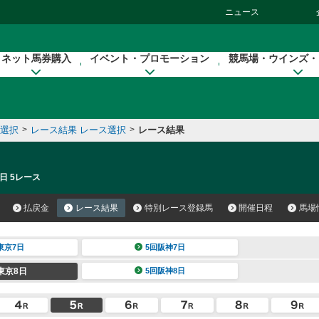
ニュース
ネット馬券購入
イベント・プロモーション
競馬場・ウインズ・
催選択
>
レース結果 レース選択
>
レース結果
日 5レース
払戻金
レース結果
特別レース登録馬
開催日程
馬場
東京7日
5回阪神7日
東京8日
5回阪神8日