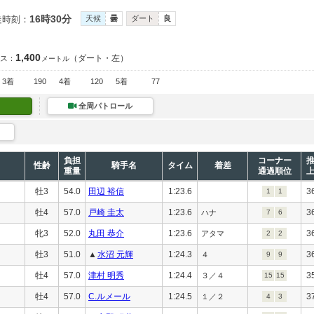
16時30分
走時刻：
天候
曇
ダート
良
1,400
（ダート・左）
ス：
メートル
3着
190
4着
120
5着
77
全周パトロール
負担
コーナー
性齢
騎手名
タイム
着差
重量
通過順位
牡3
54.0
田辺 裕信
1:23.6
3
1
1
牡4
57.0
戸崎 圭太
1:23.6
3
ハナ
7
6
牝3
52.0
丸田 恭介
1:23.6
3
アタマ
2
2
牡3
51.0
▲
水沼 元輝
1:24.3
3
４
9
9
牡4
57.0
津村 明秀
1:24.4
3
３／４
15
15
牡4
57.0
C.ルメール
1:24.5
3
１／２
4
3