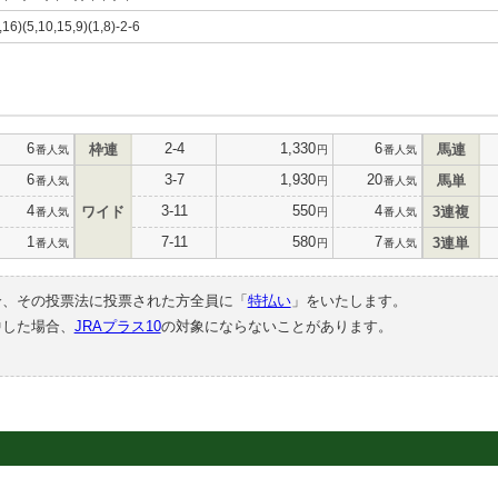
,16)(5,10,15,9)(1,8)-2-6
6
2-4
1,330
6
枠連
馬連
番人気
円
番人気
6
3-7
1,930
20
馬単
番人気
円
番人気
4
3-11
550
4
ワイド
3連複
番人気
円
番人気
1
7-11
580
7
3連単
番人気
円
番人気
合、その投票法に投票された方全員に「
特払い
」をいたします。
中した場合、
JRAプラス10
の対象にならないことがあります。