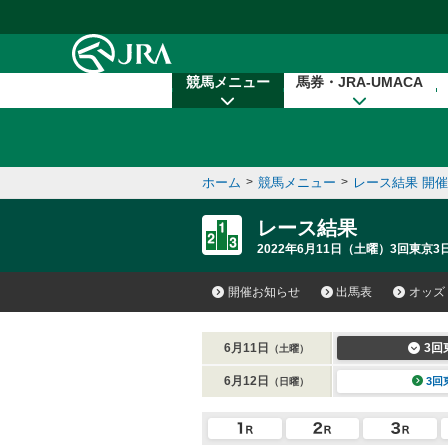
本文へ移動する
競馬メニュー
馬券・JRA-UMACA
ホーム
>
競馬メニュー
>
レース結果 開
レース結果
2022年6月11日（土曜）3回東京3日
開催お知らせ
出馬表
オッズ
6月11日
3回
（土曜）
6月12日
3回
（日曜）