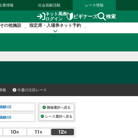
企業情報
社会貢献活動
レース情報
ネット馬券
検索
ビギナーズ
ログイン
その他施設
指定席・入場券ネット予約
情報
今週の注目レース
函館1日
開催選択へ戻る
レース選択へ戻る
函館2日