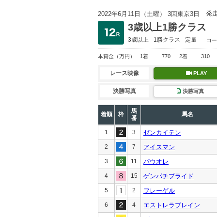
発
2022年6月11日（土曜） 3回東京3日
3歳以上1勝クラス
3歳以上
1勝クラス
定量
コー
本賞金
（万円）
1着
770
2着
310
レース映像
PLAY
決勝写真
決勝写真
馬
着順
枠
馬名
番
1
3
ゼンカイテン
2
7
アイスマン
3
11
パウオレ
4
15
ゲンパチプライド
5
2
フレーゲル
6
4
エストレラブレイン