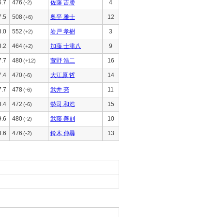
6.7
476
佐藤 吉勝
4
(-2)
7.5
508
奥平 雅士
12
(+6)
8.0
552
岩戸 孝樹
3
(+2)
8.2
464
加藤 士津八
9
(+2)
7.7
480
萱野 浩二
16
(+12)
7.4
470
大江原 哲
14
(-6)
7.7
478
武井 亮
11
(-6)
8.4
472
勢司 和浩
15
(-6)
9.6
480
武藤 善則
10
(-2)
8.6
476
鈴木 伸尋
13
(-2)