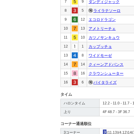
7
9
ダンディジャック
8
5
ライラテソーロ
9
12
エコロドラゴン
10
13
アメトリーチェ
11
10
カツノサンキュウ
12
1
カップッチョ
13
8
ワイドモーゼ
14
14
クィーンアドバンス
15
16
クラウンシューター
16
6
バイタライズ
タイム
ハロンタイム
12.2 - 11.0 - 11.7 - 
上り
4F 48.7 - 3F 36.7
コーナー通過順位
3コーナー
3
(11,13)(4,12)14(