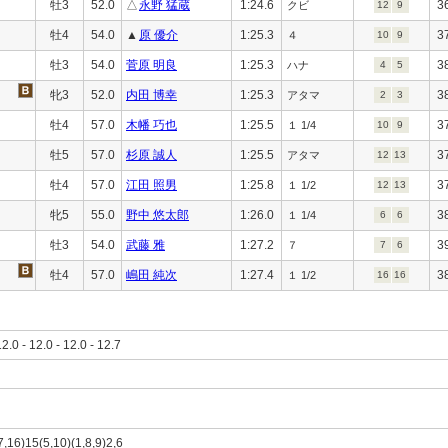
牡3
52.0
△
永野 猛蔵
1:24.6
3
クビ
12
9
牡4
54.0
▲
原 優介
1:25.3
3
４
10
9
牡3
54.0
菅原 明良
1:25.3
3
ハナ
4
5
牝3
52.0
内田 博幸
1:25.3
3
アタマ
2
3
牡4
57.0
木幡 巧也
1:25.5
3
１ 1/4
10
9
牡5
57.0
杉原 誠人
1:25.5
3
アタマ
12
13
牡4
57.0
江田 照男
1:25.8
3
１ 1/2
12
13
牝5
55.0
野中 悠太郎
1:26.0
3
１ 1/4
6
6
牡3
54.0
武藤 雅
1:27.2
3
７
7
6
牡4
57.0
嶋田 純次
1:27.4
3
１ 1/2
16
16
12.0 - 12.0 - 12.0 - 12.7
7,16)15(5,10)(1,8,9)2,6