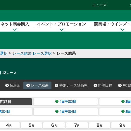
ニュース
ネット馬券購入
イベント・プロモーション
競馬場・ウインズ・
催選択
>
レース結果 レース選択
>
レース結果
 12レース
払戻金
レース結果
特別レース登録馬
開催日程
馬場
東京3日
4回中京3日
1回
東京4日
4回中京4日
1回