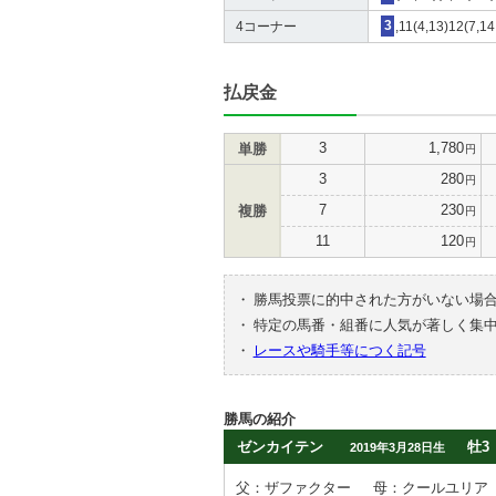
4コーナー
3
,11(4,13)12(7,14
払戻金
3
1,780
単勝
円
3
280
円
7
230
複勝
円
11
120
円
・
勝馬投票に的中された方がいない場
・
特定の馬番・組番に人気が著しく集
・
レースや騎手等につく記号
勝馬の紹介
ゼンカイテン
牡3
2019年3月28日生
父：ザファクター
母：クールユリア