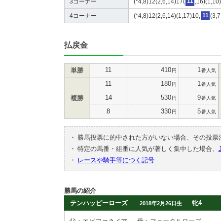
3コーナー
(*4,8)12(2,6,14)17(
11
,16)(1,10
4コーナー
(*4,8)12(2,6,14)(1,17)10,
11
(3,
払戻金
11
410
1
単勝
円
番人気
11
180
1
円
番人気
14
530
9
複勝
円
番人気
8
330
5
円
番人気
・
勝馬投票に的中された方がいない場合、その投票
・
特定の馬番・組番に人気が著しく集中した場合、
・
レースや騎手等につく記号
勝馬の紹介
テンハッピーローズ
牝4
2018年2月26日生