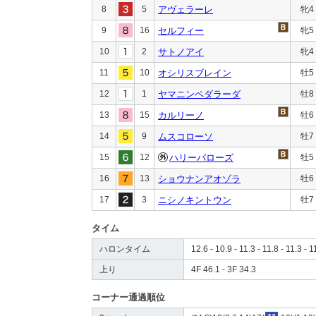
8
5
アヴェラーレ
牝4
9
16
セルフィー
牝5
10
2
サトノアイ
牝4
11
10
オシリスブレイン
牡5
12
1
ヤマニンペダラーダ
牡8
13
15
カルリーノ
牡6
14
9
ムスコローソ
牡7
15
12
ハリーバローズ
牡5
16
13
ショウナンアオゾラ
牡6
17
3
ニシノキントウン
牡7
タイム
ハロンタイム
12.6 - 10.9 - 11.3 - 11.8 - 11.3 - 1
上り
4F 46.1 - 3F 34.3
コーナー通過順位