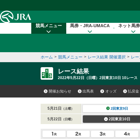
本文へ移動する
競馬メニュー
馬券・JRA-UMACA
ネット馬券
ホーム
>
競馬メニュー
>
レース結果 開催選択
>
レー
レース結果
2022年5月22日（日曜）2回東京10日 10レース
開催お知らせ
出馬表
オッズ
払戻金
5月21日
2回東京9日
（土曜）
5月22日
2回東京10日
（日曜）