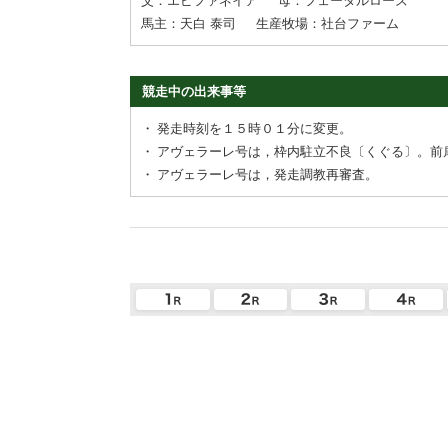
父：エピファネイア
母：フェータルローズ
馬主：天白 泰司
生産牧場：社台ファーム
競走中の出来事等
・
発走時刻を１５時０１分に変更。
・
アヴェラーレ号は，枠内駐立不良〔くぐる〕。前
・
アヴェラーレ号は，発走調教再審査。