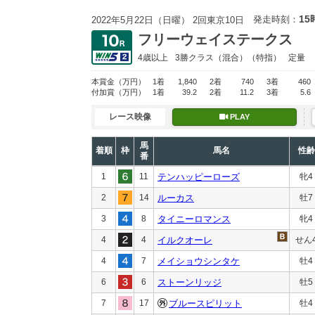
15
発走時刻：
2022年5月22日（日曜） 2回東京10日
フリーウェイステークス
4歳以上
3勝クラス
（混合）（特指）
定量
本賞金
（万円）
1着
1,840
2着
740
3着
460
付加賞
（万円）
1着
39.2
2着
11.2
3着
5.6
レース映像
PLAY
馬
着順
枠
馬名
性齢
番
1
11
テンハッピーローズ
牝4
2
14
ルーカス
牡7
3
8
タイニーロマンス
牝4
4
4
イルクオーレ
せん
4
7
メイショウシンタケ
牡4
6
6
ストーンリッジ
牡5
7
17
ブルースピリット
牡4