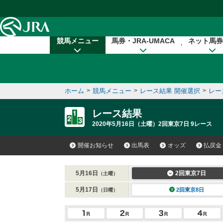
本文へ移動する
競馬メニュー
馬券・JRA-UMACA
ネット馬券
ホーム
>
競馬メニュー
>
レース結果 開催選択
>
レー
レース結果
2020年5月16日（土曜）2回東京7日 9レース
開催お知らせ
出馬表
オッズ
払戻金
5月16日
2回東京7日
（土曜）
5月17日
2回東京8日
（日曜）