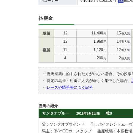
4コーナー
6,10,11(2,9)15(3,16)(7,
12
)8,14
払戻金
12
11,490
15
単勝
円
番人気
12
1,960
14
円
番人気
11
1,120
12
複勝
円
番人気
4
200
2
円
番人気
・
勝馬投票に的中された方がいない場合、その投票
・
特定の馬番・組番に人気が著しく集中した場合、
・
レースや騎手等につく記号
勝馬の紹介
サンタナブルー
牡8
2012年5月2日生
父：ソングオブウインド
母：バイオレントムーヴ
馬主：(株)YGGホースクラブ
生産牧場：本桐牧場