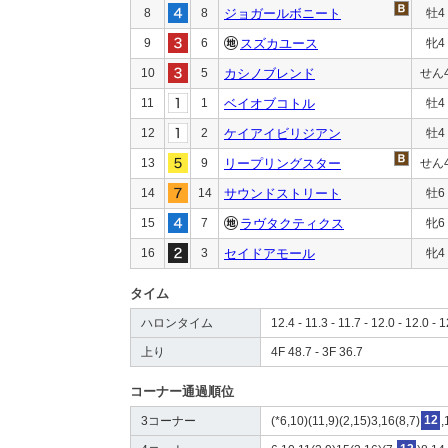
8
8
ジョガールボニート
牡4
9
6
スズカユース
牝4
10
5
カシノブレンド
せん
11
1
ベイオブコトル
牡4
12
2
ケイアイビリジアン
牡4
13
9
リープリングスター
せん
14
14
サウンドストリート
牡6
15
7
ラヴタクティクス
牝6
16
3
セイドアモール
牝4
タイム
ハロンタイム
12.4 - 11.3 - 11.7 - 12.0 - 12.0 - 1
上り
4F 48.7 - 3F 36.7
コーナー通過順位
3コーナー
(*6,10)(11,9)(2,15)3,16(8,7)
12
,