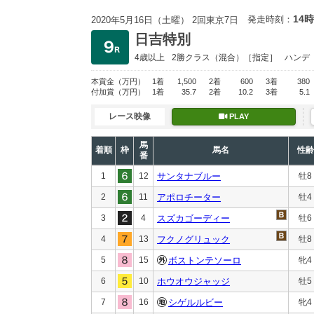
14時
発走時刻：
2020年5月16日（土曜） 2回東京7日
日吉特別
4歳以上
2勝クラス
（混合）［指定］
ハンデ
本賞金
（万円）
1着
1,500
2着
600
3着
380
付加賞
（万円）
1着
35.7
2着
10.2
3着
5.1
レース映像
PLAY
馬
着順
枠
馬名
性齢
番
1
12
サンタナブルー
牡8
2
11
アポロチーター
牡4
3
4
スズカゴーディー
牡6
4
13
フクノグリュック
牡8
5
15
ボストンテソーロ
牝4
6
10
ホウオウジャッジ
牡5
7
16
シゲルルビー
牝4