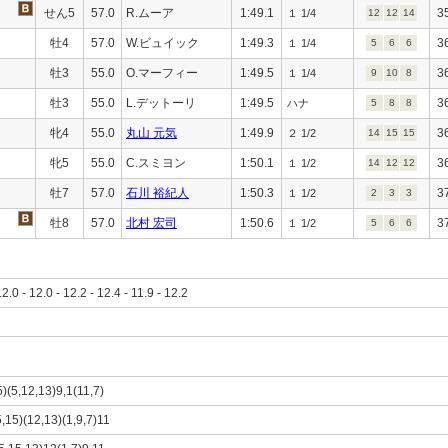
せん5
57.0
R.ムーア
1:49.1
3
１ 1/4
12
12
14
牡4
57.0
W.ビュイック
1:49.3
3
１ 1/4
5
6
6
牡3
55.0
O.マーフィー
1:49.5
3
１ 1/4
9
10
8
牡3
55.0
L.デットーリ
1:49.5
3
ハナ
5
8
8
牝4
55.0
丸山 元気
1:49.9
3
２ 1/2
14
15
15
牝5
55.0
C.スミヨン
1:50.1
3
１ 1/2
14
12
12
牡7
57.0
石川 裕紀人
1:50.3
3
１ 1/2
2
3
3
牡8
57.0
北村 宏司
1:50.6
3
１ 1/2
5
6
6
12.0 - 12.0 - 12.2 - 12.4 - 11.9 - 12.2
5)(5,12,13)9,1(11,7)
5,15)(12,13)(1,9,7)11