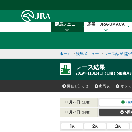
本文へ移動する
競馬メニュー
馬券・JRA-UMACA
ホーム
>
競馬メニュー
>
レース結果 開
レース結果
2019年11月24日（日曜）5回東京8
開催お知らせ
出馬表
オッズ
11月23日
5回
（土曜）
11月24日
5回
（日曜）