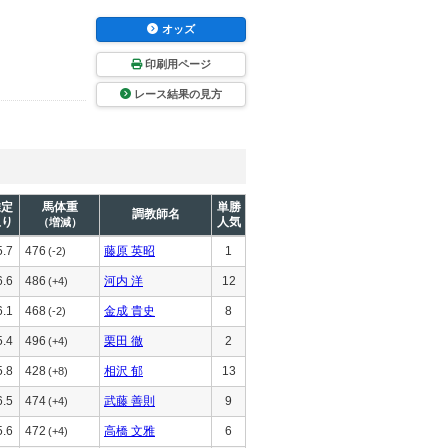
オッズ
印刷用ページ
レース結果の見方
推定
馬体重
単勝
調教師名
上り
人気
（増減）
5.7
476
藤原 英昭
1
(-2)
6.6
486
河内 洋
12
(+4)
6.1
468
金成 貴史
8
(-2)
5.4
496
栗田 徹
2
(+4)
5.8
428
相沢 郁
13
(+8)
6.5
474
武藤 善則
9
(+4)
5.6
472
高橋 文雅
6
(+4)