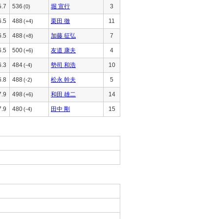
5.7
536
堀 宣行
3
(0)
6.5
488
栗田 徹
11
(+4)
6.5
488
加藤 征弘
7
(+8)
6.5
500
友道 康夫
4
(+6)
6.3
484
勢司 和浩
10
(-4)
6.8
488
松永 幹夫
5
(-2)
7.9
498
和田 雄二
14
(+6)
7.9
480
田中 剛
15
(-4)