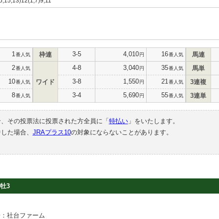
(5,15,13)12(1,7)9,11
1
3-5
4,010
16
枠連
馬連
番人気
円
番人気
2
4-8
3,040
35
馬単
番人気
円
番人気
10
3-8
1,550
21
ワイド
3連複
番人気
円
番人気
8
3-4
5,690
55
3連単
番人気
円
番人気
合、その投票法に投票された方全員に「
特払い
」をいたします。
中した場合、
JRAプラス10
の対象にならないことがあります。
牡3
場：社台ファーム