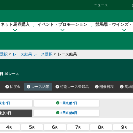
ニュース
ネット馬券購入
イベント・プロモーション
競馬場・ウインズ・
催選択
>
レース結果 レース選択
>
レース結果
日 10レース
払戻金
レース結果
特別レース登録馬
開催日程
馬場
東京7日
5回京都7日
東京8日
5回京都8日