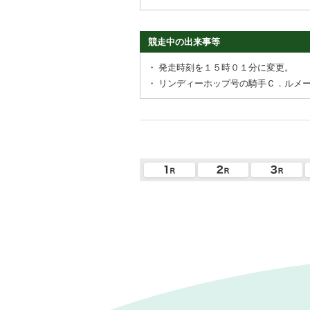
競走中の出来事等
・
発走時刻を１５時０１分に変更。
・
リンディーホップ号の騎手Ｃ．ルメ