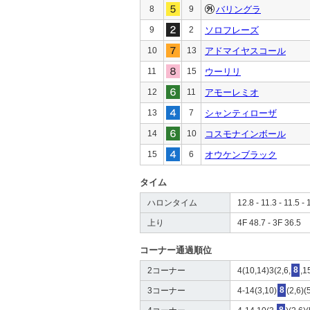
8
9
バリングラ
9
2
ソロフレーズ
10
13
アドマイヤスコール
11
15
ウーリリ
12
11
アモーレミオ
13
7
シャンティローザ
14
10
コスモナインボール
15
6
オウケンブラック
タイム
ハロンタイム
12.8 - 11.3 - 11.5 - 
上り
4F 48.7 - 3F 36.5
コーナー通過順位
2コーナー
4(10,14)3(2,6,
8
,1
3コーナー
4-14(3,10)
8
(2,6)(