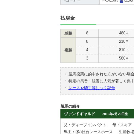
4コーナー
4-14,10(3,
8
)(2,6)
払戻金
8
480
単勝
円
8
210
円
4
810
複勝
円
3
580
円
・
勝馬投票に的中された方がいない場
・
特定の馬番・組番に人気が著しく集
・
レースや騎手等につく記号
勝馬の紹介
ヴァンドギャルド
2016年2月20日生
父：ディープインパクト
母：スキア
馬主：(株)社台レースホース
生産牧