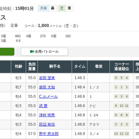
15時01分
走時刻：
天候
曇
芝
重
ス
1,800
指）
定量
（芝・左）
コース：
メートル
3着
460
4着
270
5着
182
3着
4.6
全周パトロール
負担
コーナー
性齢
騎手名
タイム
着差
重量
通過順位
牡3
55.0
岩田 望来
1:48.3
3
5
5
4
牝7
55.0
柴田 大知
1:48.4
3
１／２
1
1
1
牝4
55.0
C.ルメール
1:48.6
3
１
4
3
4
牡3
55.0
武 豊
1:48.6
3
クビ
9
10
11
牝4
55.0
津村 明秀
1:48.8
3
１ 1/4
9
8
8
牡3
55.0
田辺 裕信
1:48.8
3
アタマ
2
2
2
牡4
57.0
野中 悠太郎
1:48.9
3
３／４
13
12
12