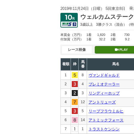
発
2019年11月24日（日曜） 5回東京8日
ウェルカムステーク
3歳以上
3勝クラス
（混合）（特
本賞金
（万円）
1着
1,820
2着
730
付加賞
（万円）
1着
32.2
2着
9.2
レース映像
PLAY
馬
着順
枠
馬名
番
1
8
ヴァンドギャルド
2
4
プレミオテーラー
3
3
リンディーホップ
4
12
アントリューズ
5
5
リープフラウミルヒ
6
14
アトミックフォース
7
1
トラストケンシン