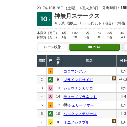
15
発走時刻：
2017年10月28日（土曜） 4回東京8日
神無月ステークス
サラ系3歳以上
1600万円以下
（混合）（特指
本賞金
（万円）
1着
1,820
2着
730
3着
460
付加賞
（万円）
1着
30.8
2着
8.8
3着
4.4
レース映像
PLAY
馬
着順
枠
馬名
性齢
番
1
11
コロマンデル
牡5
2
9
ブラインドサイド
せん
3
13
ショウナンカサロ
牝5
4
14
ディーズプラネット
牝4
5
12
チェリーサマー
牡5
6
10
ハルクンノテソーロ
牡3
7
8
オニノシタブル
牡6