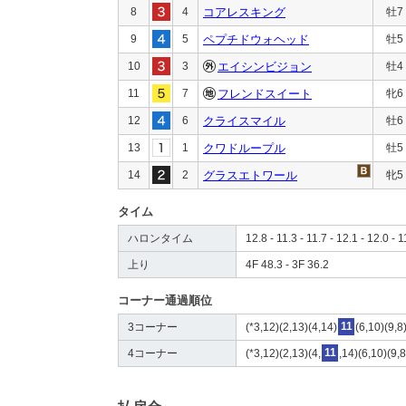
8
4
コアレスキング
牡7
9
5
ペプチドウォヘッド
牡5
10
3
エイシンビジョン
牡4
11
7
フレンドスイート
牝6
12
6
クライスマイル
牡6
13
1
クワドループル
牡5
14
2
グラスエトワール
牝5
タイム
ハロンタイム
12.8 - 11.3 - 11.7 - 12.1 - 12.0 - 1
上り
4F 48.3 - 3F 36.2
コーナー通過順位
3コーナー
(*3,12)(2,13)(4,14)
11
(6,10)(9,8
4コーナー
(*3,12)(2,13)(4,
11
,14)(6,10)(9,8