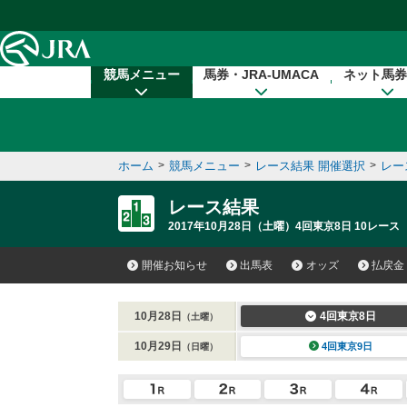
本文へ移動する
競馬メニュー
馬券・JRA-UMACA
ネット馬券
ホーム
>
競馬メニュー
>
レース結果 開催選択
>
レー
レース結果
2017年10月28日（土曜）4回東京8日 10レース
開催お知らせ
出馬表
オッズ
払戻金
10月28日
4回東京8日
（土曜）
10月29日
4回東京9日
（日曜）