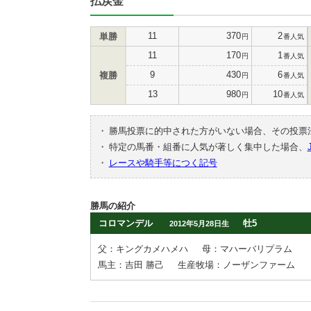
払戻金
11
370
2
単勝
円
番人気
11
170
1
円
番人気
9
430
6
複勝
円
番人気
13
980
10
円
番人気
・
勝馬投票に的中された方がいない場合、その投票
・
特定の馬番・組番に人気が著しく集中した場合、
・
レースや騎手等につく記号
勝馬の紹介
コロマンデル
牡5
2012年5月28日生
父：キングカメハメハ
母：マハーバリプラム
馬主：吉田 勝己
生産牧場：ノーザンファーム