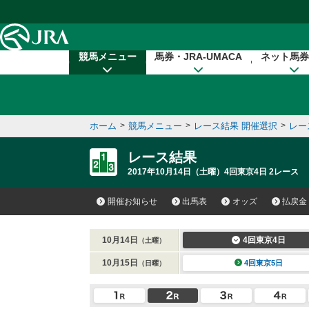
本文へ移動する
競馬メニュー
馬券・JRA-UMACA
ネット馬券
ホーム
>
競馬メニュー
>
レース結果 開催選択
>
レー
レース結果
2017年10月14日（土曜）4回東京4日 2レース
開催お知らせ
出馬表
オッズ
払戻金
10月14日
4回東京4日
（土曜）
10月15日
4回東京5日
（日曜）