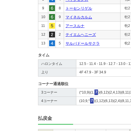
9
8
トーセンリゲル
牡2
10
9
マイネルカルム
牡2
11
6
アースルナ
牝2
12
2
テイエムヘニーズ
牡2
13
5
サルバドールサクラ
牝2
タイム
ハロンタイム
12.5 - 11.4 - 11.9 - 12.7 - 13.0 - 1
上り
4F 47.9 - 3F 34.9
コーナー通過順位
3コーナー
(*10,9)(1,
7
)(6,12)(2,4,13)(8,11)
4コーナー
(10,9,*
7
)(1,12)(6,13)(2,4)(8,11,
払戻金