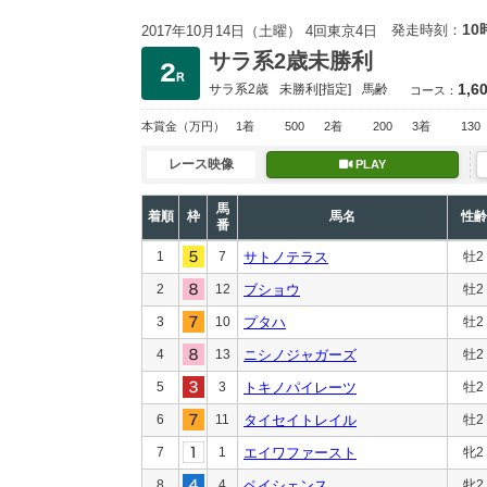
10
発走時刻：
2017年10月14日（土曜） 4回東京4日
サラ系2歳未勝利
1,6
サラ系2歳
未勝利
[指定]
馬齢
コース：
本賞金
（万円）
1着
500
2着
200
3着
130
レース映像
PLAY
馬
着順
枠
馬名
性齢
番
1
7
サトノテラス
牡2
2
12
ブショウ
牡2
3
10
プタハ
牡2
4
13
ニシノジャガーズ
牡2
5
3
トキノパイレーツ
牡2
6
11
タイセイトレイル
牡2
7
1
エイワファースト
牝2
8
4
ペイシェンス
牝2