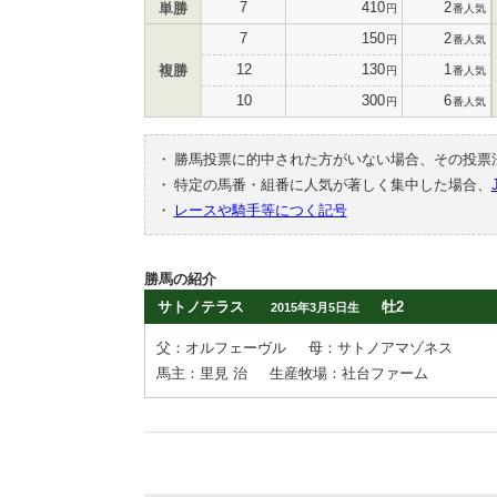
7
410
2
単勝
円
番人気
7
150
2
円
番人気
12
130
1
複勝
円
番人気
10
300
6
円
番人気
・
勝馬投票に的中された方がいない場合、その投票
・
特定の馬番・組番に人気が著しく集中した場合、
・
レースや騎手等につく記号
勝馬の紹介
サトノテラス
牡2
2015年3月5日生
父：オルフェーヴル
母：サトノアマゾネス
馬主：里見 治
生産牧場：社台ファーム