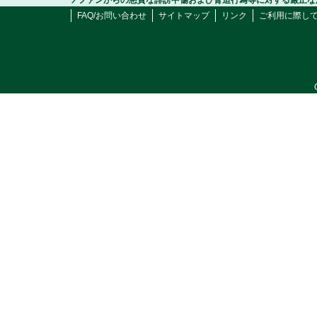
ファンからの悪質な誹謗中傷および脅迫行為等に対する厳正な
FAQ/お問い合わせ
サイトマップ
リンク
ご利用に際し