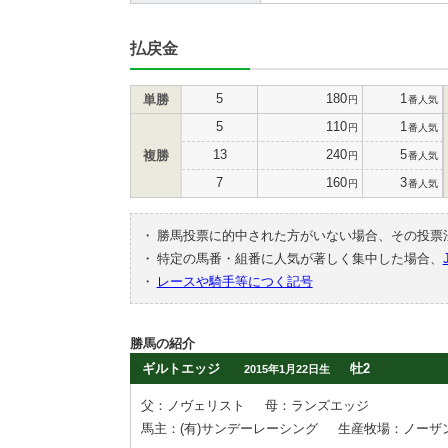
払戻金
5
180
1
単勝
円
番人気
5
110
1
円
番人気
13
240
5
複勝
円
番人気
7
160
3
円
番人気
・
勝馬投票に的中された方がいない場合、その投票
・
特定の馬番・組番に人気が著しく集中した場合、
・
レースや騎手等につく記号
勝馬の紹介
ギルトエッジ
牡2
2015年1月22日生
父：ノヴェリスト
母：ランズエッジ
馬主：(有)サンデーレーシング
生産牧場：ノーザ