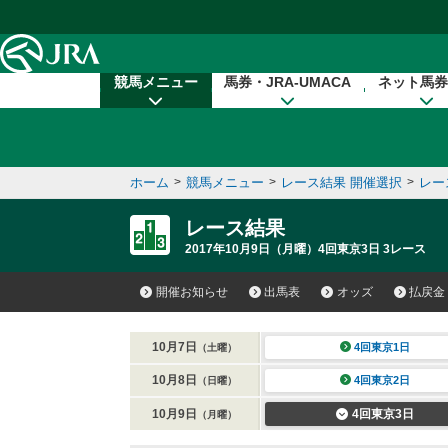
本文へ移動する
競馬メニュー
馬券・JRA-UMACA
ネット馬券
ホーム
>
競馬メニュー
>
レース結果 開催選択
>
レー
レース結果
2017年10月9日（月曜）4回東京3日 3レース
開催お知らせ
出馬表
オッズ
払戻金
10月7日
4回東京1日
（土曜）
10月8日
4回東京2日
（日曜）
10月9日
4回東京3日
（月曜）