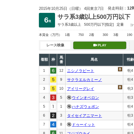
12
発走時刻：
2015年10月25日（日曜） 4回東京7日
サラ系3歳以上500万円以下
サラ系3歳以上
500万円以下
[指定]
定量
コ
本賞金
（万円）
1着
750
2着
300
3着
190
レース映像
PLAY
馬
着順
枠
馬名
性齢
番
1
12
ニシノラピート
牝4
2
9
サクラエルカミーノ
牡4
3
10
アイリーグレイ
牝3
4
5
ウインオベロン
牡3
5
1
ハナズウェポン
牡4
6
3
タイセイアニマート
牡3
7
8
ドゥーイット
牡4
8
11
フジゴウカイ
牡3