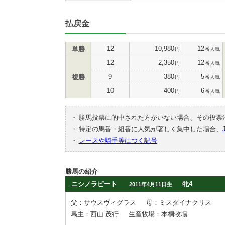
払戻金
12
10,980
12
単勝
円
番人気
12
2,350
12
円
番人気
9
380
5
複勝
円
番人気
10
400
6
円
番人気
・
勝馬投票に的中された方がいない場合、その投票
・
特定の馬番・組番に人気が著しく集中した場合、
・
レースや騎手等につく記号
勝馬の紹介
ニシノラピート
牝4
2011年4月11日生
父：サウスヴィグラス
母：ミスダイナクリス
馬主：西山 茂行
生産牧場：本桐牧場