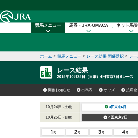
本文へ移動する
競馬メニュー
馬券・JRA-UMACA
ネット馬券
ホーム
>
競馬メニュー
>
レース結果 開催選択
>
レー
レース結果
2015年10月25日（日曜）4回東京7日 6レース
開催お知らせ
出馬表
オッズ
払戻金
10月24日
4回東京6日
（土曜）
10月25日
4回東京7日
（日曜）