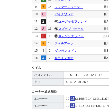
9
14
フジマサレジェンド
牡4
10
15
パイナワレア
牝3
11
4
ユーガッタフレンド
牡4
12
16
スズカプリオール
牡4
13
6
サムソンズライト
せん
14
13
スペチアーレ
牝3
15
2
ダンガンコゾウ
牡3
16
7
セカイノカナ
牝5
タイム
ハロンタイム
12.5 - 11.7 - 12.8 - 12.7 - 12.1 - 1
上り
4F 49.2 - 3F 36.5
コーナー通過順位
3コーナー
10,
12
(3,16)8(2,14)13,9(1,11)7(
4コーナー
10,
12
,3(8,16)(2,14,9)13(1,11,7)