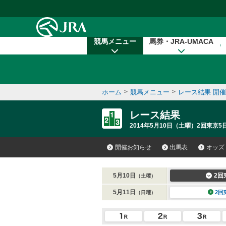
本文へ移動する
競馬メニュー
馬券・JRA-UMACA
ホーム
>
競馬メニュー
>
レース結果 開
レース結果
2014年5月10日（土曜）2回東京5日
開催お知らせ
出馬表
オッズ
5月10日
2回
（土曜）
5月11日
2回
（日曜）