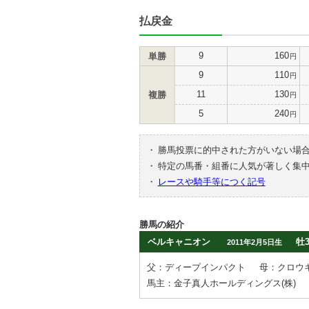
払戻金
9
160
単勝
円
9
110
円
11
130
複勝
円
5
240
円
・
勝馬投票に的中された方がいない場
・
特定の馬番・組番に人気が著しく集
・
レースや騎手等につく記号
勝馬の紹介
ベルキャニオン
牡
2011年2月5日生
父：ディープインパクト
母：クロウ
馬主：金子真人ホールディングス(株)