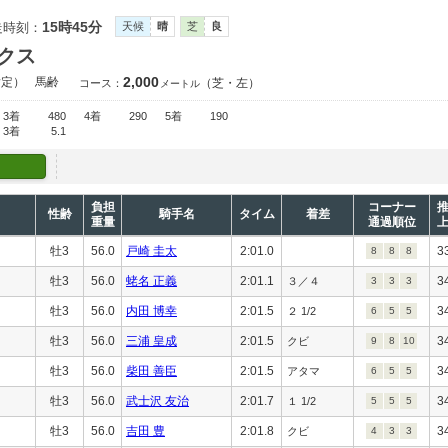
15時45分
走時刻：
天候
晴
芝
良
クス
2,000
指定）
馬齢
（芝・左）
コース：
メートル
3着
480
4着
290
5着
190
3着
5.1
負担
コーナー
性齢
騎手名
タイム
着差
重量
通過順位
牡3
56.0
戸崎 圭太
2:01.0
3
8
8
8
牡3
56.0
蛯名 正義
2:01.1
3
３／４
3
3
3
牡3
56.0
内田 博幸
2:01.5
3
２ 1/2
6
5
5
牡3
56.0
三浦 皇成
2:01.5
3
クビ
9
8
10
牡3
56.0
柴田 善臣
2:01.5
3
アタマ
6
5
5
牡3
56.0
武士沢 友治
2:01.7
3
１ 1/2
5
5
5
牡3
56.0
吉田 豊
2:01.8
3
クビ
4
3
3