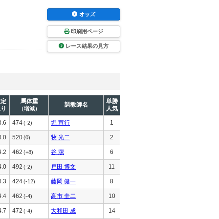
オッズ
印刷用ページ
レース結果の見方
推定
馬体重
単勝
調教師名
上り
人気
（増減）
3.6
474
堀 宣行
1
(-2)
4.0
520
牧 光二
2
(0)
4.2
462
谷 潔
6
(+8)
4.0
492
戸田 博文
11
(-2)
4.3
424
藤岡 健一
8
(-12)
4.4
462
高市 圭二
10
(-4)
4.7
472
大和田 成
14
(-4)