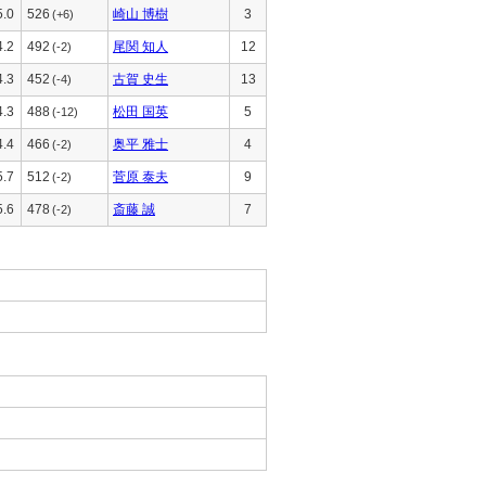
5.0
526
崎山 博樹
3
(+6)
4.2
492
尾関 知人
12
(-2)
4.3
452
古賀 史生
13
(-4)
4.3
488
松田 国英
5
(-12)
4.4
466
奥平 雅士
4
(-2)
5.7
512
菅原 泰夫
9
(-2)
5.6
478
斎藤 誠
7
(-2)