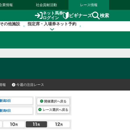
企業情報
社会貢献活動
レース情報
ネット馬券
検索
ビギナーズ
ログイン
その他施設
指定席・入場券ネット予約
情報
今週の注目レース
新潟3日
開催選択へ戻る
レース選択へ戻る
新潟4日