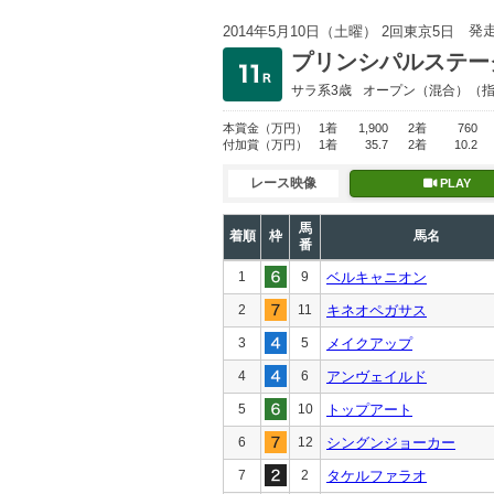
発
2014年5月10日（土曜） 2回東京5日
プリンシパルステー
サラ系3歳
オープン
（混合）（
本賞金
（万円）
1着
1,900
2着
760
付加賞
（万円）
1着
35.7
2着
10.2
レース映像
PLAY
馬
着順
枠
馬名
番
1
9
ベルキャニオン
2
11
キネオペガサス
3
5
メイクアップ
4
6
アンヴェイルド
5
10
トップアート
6
12
シングンジョーカー
7
2
タケルファラオ