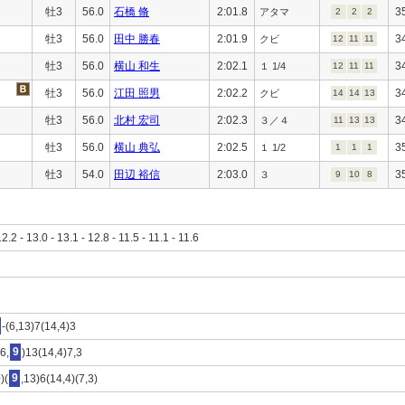
牡3
56.0
石橋 脩
2:01.8
3
アタマ
2
2
2
牡3
56.0
田中 勝春
2:01.9
3
クビ
12
11
11
牡3
56.0
横山 和生
2:02.1
3
１ 1/4
12
11
11
牡3
56.0
江田 照男
2:02.2
3
クビ
14
14
13
牡3
56.0
北村 宏司
2:02.3
3
３／４
11
13
13
牡3
56.0
横山 典弘
2:02.5
3
１ 1/2
1
1
1
牡3
54.0
田辺 裕信
2:03.0
3
３
9
10
8
12.2 - 13.0 - 13.1 - 12.8 - 11.5 - 11.1 - 11.6
-(6,13)7(14,4)3
6,
9
)13(14,4)7,3
)(
9
,13)6(14,4)(7,3)