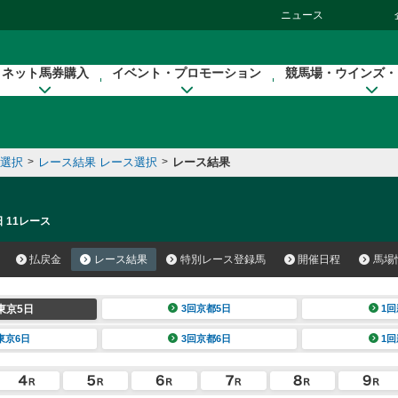
ニュース
ネット馬券購入
イベント・プロモーション
競馬場・ウインズ・
催選択
>
レース結果 レース選択
>
レース結果
 11レース
払戻金
レース結果
特別レース登録馬
開催日程
馬場
東京5日
3回京都5日
1回
東京6日
3回京都6日
1回