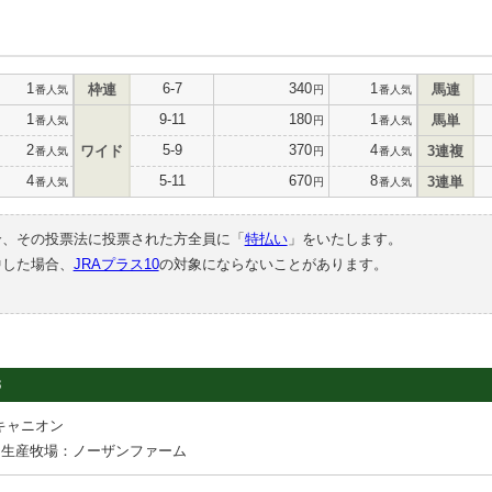
1
6-7
340
1
枠連
馬連
番人気
円
番人気
1
9-11
180
1
馬単
番人気
円
番人気
2
5-9
370
4
ワイド
3連複
番人気
円
番人気
4
5-11
670
8
3連単
番人気
円
番人気
合、その投票法に投票された方全員に「
特払い
」をいたします。
中した場合、
JRAプラス10
の対象にならないことがあります。
3
キャニオン
生産牧場：ノーザンファーム