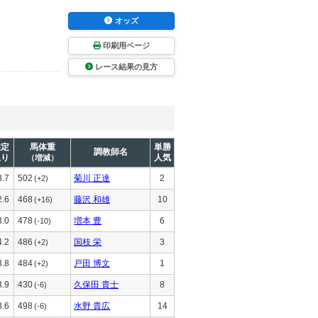
オッズ
印刷用ページ
レース結果の見方
推定
馬体重
単勝
調教師名
上り
人気
（増減）
3.7
502
菊川 正達
2
(+2)
2.6
468
藤沢 和雄
10
(+16)
3.0
478
増本 豊
6
(-10)
4.2
486
国枝 栄
3
(+2)
3.8
484
戸田 博文
1
(+2)
3.9
430
久保田 貴士
8
(-6)
3.6
498
水野 貴広
14
(-6)