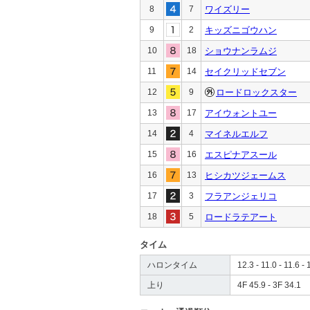
8
7
ワイズリー
9
2
キッズニゴウハン
10
18
ショウナンラムジ
11
14
セイクリッドセブン
12
9
ロードロックスター
13
17
アイウォントユー
14
4
マイネルエルフ
15
16
エスピナアスール
16
13
ヒシカツジェームス
17
3
フラアンジェリコ
18
5
ロードラテアート
タイム
ハロンタイム
12.3 - 11.0 - 11.6 - 
上り
4F 45.9 - 3F 34.1