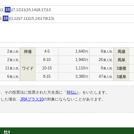
(1,
10
)(7,12)11(15,14)(8,17)13
6,
10
)(1,12)(7,11)(15,14)17(8,13)
2
4-5
1,640
8
枠連
馬連
番人気
円
番人気
2
8-10
1,940
26
馬単
番人気
円
番人気
11
10-15
1,110
8
ワイド
3連複
番人気
円
番人気
6
8-15
3,380
47
3連単
番人気
円
番人気
合、その投票法に投票された方全員に「
特払い
」をいたします。
中した場合、
JRAプラス10
の対象にならないことがあります。
牡4