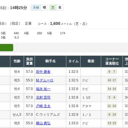
14時25分
時刻：
天候
晴
芝
良
1,600
混合）［指定］
定量
（芝・左）
コース：
メートル
3着
440
4着
260
5着
174
3着
6.2
負担
コーナー
性齢
騎手名
タイム
着差
重量
通過順位
牡4
57.0
田中 勝春
1:32.5
3
9
7
牝5
55.0
M.デムーロ
1:32.5
3
クビ
16
17
牡4
57.0
福永 祐一
1:32.6
3
クビ
14
14
牡5
57.0
北村 宏司
1:32.8
3
１ 1/2
5
4
牡5
57.0
戸崎 圭太
1:32.8
3
アタマ
11
10
せん5
57.0
C.ウィリアムズ
1:32.9
3
１／２
9
10
牝6
55.0
横山 典弘
1:33.0
3
クビ
13
12