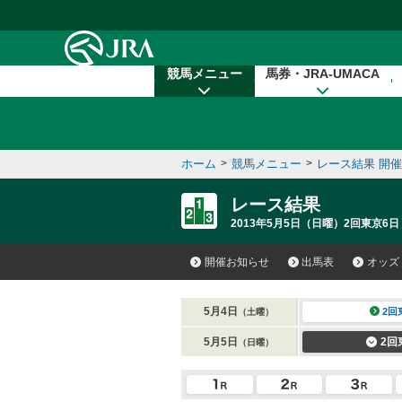
本文へ移動する
競馬メニュー
馬券・JRA-UMACA
ホーム
>
競馬メニュー
>
レース結果 開
レース結果
2013年5月5日（日曜）2回東京6日
開催お知らせ
出馬表
オッズ
5月4日
2回
（土曜）
5月5日
2回
（日曜）