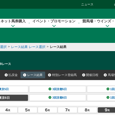
ニュース
ネット馬券購入
イベント・プロモーション
競馬場・ウインズ・
催選択
>
レース結果 レース選択
>
レース結果
 9レース
払戻金
レース結果
特別レース登録馬
開催日程
馬場
東京5日
3回京都5日
1回
東京6日
3回京都6日
1回