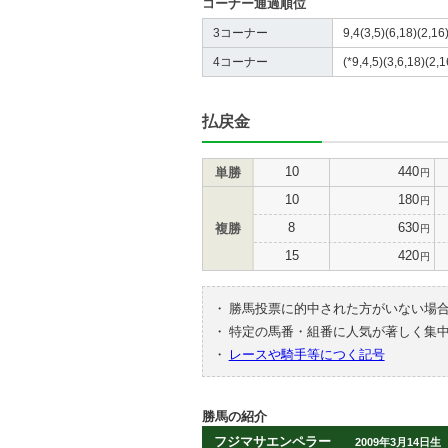
コーナー通過順位
3コーナー
9,4(3,5)(6,18)(2,16)
4コーナー
(*9,4,5)(3,6,18)(2,1
払戻金
10
440
単勝
円
10
180
円
8
630
複勝
円
15
420
円
・
勝馬投票に的中された方がいない場
・
特定の馬番・組番に人気が著しく集
・
レースや騎手等につく記号
勝馬の紹介
フジマサエンペラー
2009年3月14日生