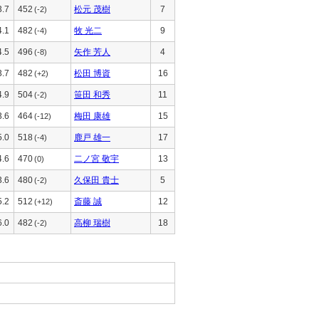
3.7
452
松元 茂樹
7
(-2)
4.1
482
牧 光二
9
(-4)
4.5
496
矢作 芳人
4
(-8)
3.7
482
松田 博資
16
(+2)
4.9
504
笹田 和秀
11
(-2)
3.6
464
梅田 康雄
15
(-12)
5.0
518
鹿戸 雄一
17
(-4)
4.6
470
二ノ宮 敬宇
13
(0)
3.6
480
久保田 貴士
5
(-2)
5.2
512
斎藤 誠
12
(+12)
6.0
482
高柳 瑞樹
18
(-2)