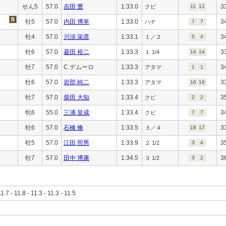
せん5
57.0
吉田 豊
1:33.0
3
クビ
11
12
牡5
57.0
内田 博幸
1:33.0
3
ハナ
7
7
牡4
57.0
川須 栄彦
1:33.1
3
１／２
5
4
牡6
57.0
菱田 裕二
1:33.3
3
１ 1/4
14
14
牡7
57.0
C.デムーロ
1:33.3
3
アタマ
1
1
牡6
57.0
岩部 純二
1:33.3
3
アタマ
16
16
牡7
57.0
柴田 大知
1:33.4
3
クビ
2
2
牝6
55.0
三浦 皇成
1:33.4
3
クビ
7
7
牡6
57.0
石橋 脩
1:33.5
3
３／４
18
17
牡5
57.0
江田 照男
1:33.9
3
２ 1/2
3
4
牡7
57.0
田中 博康
1:34.5
3
３ 1/2
3
2
11.7 - 11.8 - 11.3 - 11.3 - 11.5