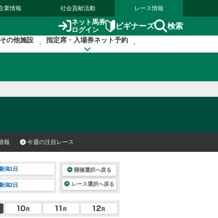
企業情報
社会貢献活動
レース情報
ネット馬券
検索
ビギナーズ
ログイン
その他施設
指定席・入場券ネット予約
情報
今週の注目レース
新潟1日
開催選択へ戻る
レース選択へ戻る
新潟2日