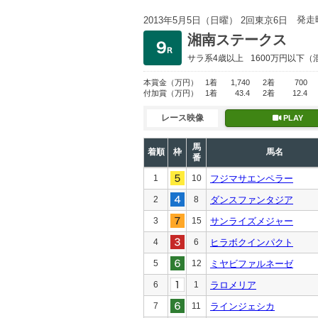
発走
2013年5月5日（日曜） 2回東京6日
湘南ステークス
サラ系4歳以上
1600万円以下
（
本賞金
（万円）
1着
1,740
2着
700
付加賞
（万円）
1着
43.4
2着
12.4
レース映像
PLAY
馬
着順
枠
馬名
番
1
10
フジマサエンペラー
2
8
ダンスファンタジア
3
15
サンライズメジャー
4
6
ヒラボクインパクト
5
12
ミヤビファルネーゼ
6
1
ラロメリア
7
11
ラインジェシカ