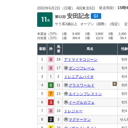
15時
発走時刻：
2002年6月2日（日曜） 4回東京6日
安田記念
第52回
サラ系3歳以上
オープン
（国際）（指定）
定
本賞金
（万円）
1着
9,400
2着
3,800
3着
2,400
付加賞
（万円）
1着
394.8
2着
112.8
3着
56.4
馬
着順
枠
馬名
性齢
番
1
18
アドマイヤコジーン
牡6
2
17
ダンツフレーム
牡4
3
2
ミレニアムバイオ
牡4
4
11
グラスワールド
牡6
5
13
エイシンプレストン
牡5
6
6
イーグルカフェ
牡5
7
16
トレジャー
牡4
8
3
マグナーテン
せん
9
10
牡7