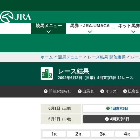
本文へ移動する
競馬メニュー
馬券・JRA-UMACA
ネット馬券
ホーム
>
競馬メニュー
>
レース結果 開催選択
>
レー
レース結果
2002年6月2日（日曜）4回東京6日 11レース
開催お知らせ
出馬表
オッズ
払戻金
6月1日
4回東京5日
（土曜）
6月2日
4回東京6日
（日曜）