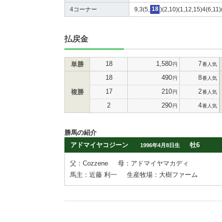
4コーナー
9,3(5,
18
)(2,10)(1,12,15)4(6,11)
払戻金
18
1,580
7
単勝
円
番人気
18
490
8
円
番人気
17
210
2
複勝
円
番人気
2
290
4
円
番人気
勝馬の紹介
アドマイヤコジーン
牡6
1996年4月8日生
父：Cozzene
母：アドマイヤマカディ
馬主：近藤 利一
生産牧場：大樹ファーム