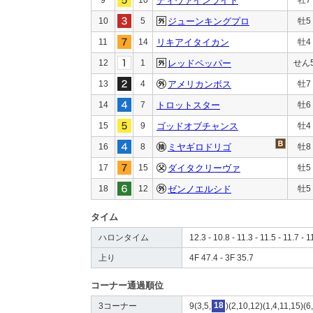
ディヴァインライト
10
5
ジューンキングプロ
牡5
11
14
リキアイタイカン
牡4
12
1
レッドペッパー
せん
13
4
アメリカンボス
牡7
14
7
トロットスター
牡6
15
9
ゴッドオブチャンス
牡4
16
8
ミヤギロドリゴ
牡8
17
15
ダイタクリーヴァ
牡5
18
12
ゼンノエルシド
牡5
タイム
ハロンタイム
12.3 - 10.8 - 11.3 - 11.5 - 11.7 - 1
上り
4F 47.4 - 3F 35.7
コーナー通過順位
3コーナー
9(3,5,
18
)(2,10,12)(1,4,11,15)(6