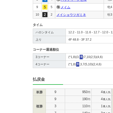
9
5
メイム
牝4
10
2
メイショウツガミネ
牡3
タイム
ハロンタイム
12.2 - 11.0 - 11.6 - 12.7 - 12.0 - 
上り
4F 48.8 - 3F 37.2
コーナー通過順位
3コーナー
(*1,8)(3,
9
)7,10(2,5)(4,6)
4コーナー
(*1,8)
9
,3,7(5,10)(2,4,6)
払戻金
9
950
4
単勝
円
番人気
9
190
4
円
番人気
3
110
1
複勝
円
番人気