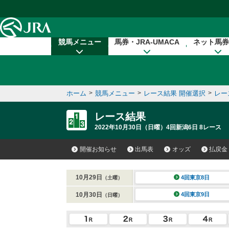
本文へ移動する
競馬メニュー
馬券・JRA-UMACA
ネット馬券
ホーム
>
競馬メニュー
>
レース結果 開催選択
>
レー
レース結果
2022年10月30日（日曜）4回新潟6日 8レース
開催お知らせ
出馬表
オッズ
払戻金
10月29日
4回東京8日
（土曜）
10月30日
4回東京9日
（日曜）