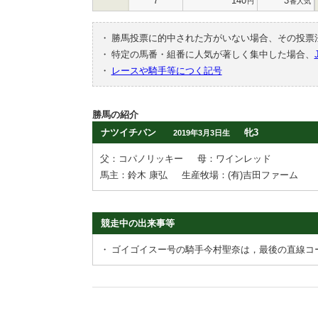
7
140
3
円
番人気
・
勝馬投票に的中された方がいない場合、その投票
・
特定の馬番・組番に人気が著しく集中した場合、
・
レースや騎手等につく記号
勝馬の紹介
ナツイチバン
牝3
2019年3月3日生
父：コパノリッキー
母：ワインレッド
馬主：鈴木 康弘
生産牧場：(有)吉田ファーム
競走中の出来事等
・
ゴイゴイスー号の騎手今村聖奈は，最後の直線コ