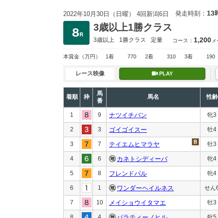
13
発走時刻：
2022年10月30日（日曜） 4回新潟6日
3歳以上1勝クラス
1,200
3歳以上
1勝クラス
定量
コース：
メ
本賞金
（万円）
1着
770
2着
310
3着
190
レース映像
PLAY
馬
着順
枠
馬名
性齢
番
1
9
ナツイチバン
牝3
2
3
ゴイゴイスー
牡4
3
7
テイエムヒマラヤ
牡3
4
6
カネトシディーバ
牝4
5
8
フレンドパル
牝4
6
1
ワンダーヘイルネス
せん
7
10
メイショウイタマエ
牡3
8
4
パラティーノヒル
牝5