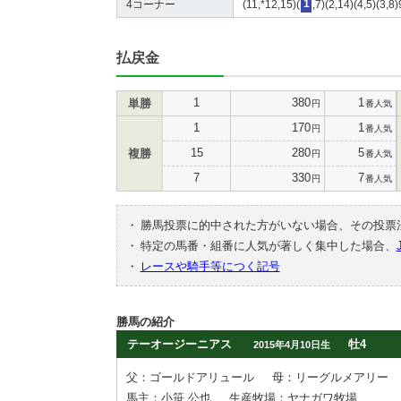
4コーナー
(11,*12,15)(
1
,7)(2,14)(4,5)(3,8
払戻金
1
380
1
単勝
円
番人気
1
170
1
円
番人気
15
280
5
複勝
円
番人気
7
330
7
円
番人気
・
勝馬投票に的中された方がいない場合、その投票
・
特定の馬番・組番に人気が著しく集中した場合、
・
レースや騎手等につく記号
勝馬の紹介
テーオージーニアス
牡4
2015年4月10日生
父：ゴールドアリュール
母：リーグルメアリー
馬主：小笹 公也
生産牧場：ヤナガワ牧場