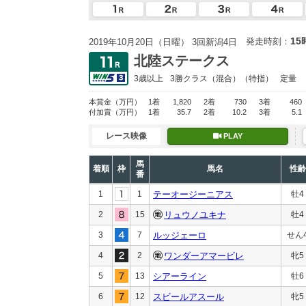
15
発走時刻：
2019年10月20日（日曜） 3回新潟4日
北陸ステークス
3歳以上
3勝クラス
（混合）（特指）
定量
本賞金
（万円）
1着
1,820
2着
730
3着
460
付加賞
（万円）
1着
35.7
2着
10.2
3着
5.1
レース映像
PLAY
馬
着順
枠
馬名
性齢
番
1
1
テーオージーニアス
牡4
2
15
リュウノユキナ
牡4
3
7
ルッジェーロ
せん
4
2
ワンダーアマービレ
牝5
5
13
シアーライン
牡6
6
12
スビールアスール
牝5