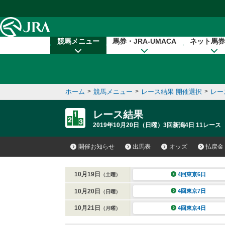
本文へ移動する
競馬メニュー
馬券・JRA-UMACA
ネット馬券
ホーム
>
競馬メニュー
>
レース結果 開催選択
>
レー
レース結果
2019年10月20日（日曜）3回新潟4日 11レース
開催お知らせ
出馬表
オッズ
払戻金
10月19日
4回東京6日
（土曜）
10月20日
4回東京7日
（日曜）
10月21日
4回東京4日
（月曜）