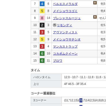
7
6
ベルエスメラルダ
牝5
8
8
メイショウコゴミ
牝4
9
14
プレシャスルージュ
せん
10
3
リモンディ
牡5
11
5
アヴァンティスト
牡3
12
9
メイショウサチシオ
牝5
13
4
マンカストラップ
牡5
14
10
コカボムクイーン
牝4
15
11
ブロワ
牝6
タイム
ハロンタイム
12.0 - 10.7 - 11.1 - 11.8 - 11.6 - 1
上り
4F 46.5 - 3F 35.4
コーナー通過順位
3コーナー
(11,*12,15)(
1
,7)14(2,5)(4,8)(9,